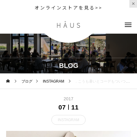
オンラインストアを見る>>
BLOG
ブログ
INSTAGRAM
．こうも暑いとコーデもついつい面倒に…1枚でコーデが決まるワンピやっぱり重宝します︎．ワークシャツのゴツさはコットンリネンで軽めに。くしゃっとした素材感が洗いざらしで着れてうれしい。．color camel、black．#MHL.#dense cotton linen#onepiece#workshirt#hausmatsue #松江 #島根
2017
07
11
INSTAGRAM