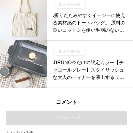
INSTAGRAM
インスタはこちらからどうぞ@ha
us_howell ..#MARGARET HOWE
.折りたたみやすくイージーに使え
LL#CONTRASTV NECK JUMPE
る素材感のトートバッグ。.原料の
R#cashmere#rum#knit#TINY HER
良いコットンを使い毛羽のないく
RINBONE WOOL#skirt#WOOL RI
っきりとした綾目。キナリはコッ
B SOCK#socks#靴下#lace-up sho
トンの殻を残した布地。.color オ
es#革靴#silk scarf#ペイズリー#ha
INSTAGRAM
フホワイト、ダークグリーン、ブ
usmatsue #島根#松江
ラック.#MHL.#light cotton drill#tot
.BRUNO今だけの限定カラー【チ
e bag#bag#hausmatsue #島根#松
ャコールグレー】スタイリッシュ
江
な大人のディナーを演出するリッ
チスタイル。暗すぎず明るすぎな
い絶妙な色合いです︎..#ブルーノ #
BRUNO#コンパクトホットプレー
コメント
ト#ホットプレート#チャコールグ
レー#グレー#2017限定 #限定カラ
0 トラックバック
ー#hausmatsue #島根 #松江カフ
ェ
トラックバックURL