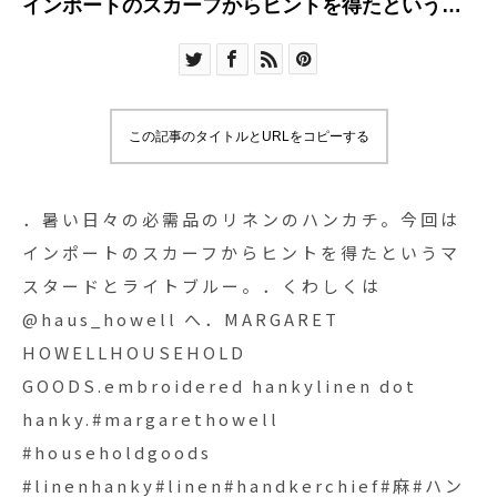
インポートのスカーフからヒントを得たというマ
スタードとライトブルー。．くわしくは
@haus_howell へ．MARGARET
HOWELLHOUSEHOLD GOODS.embroidered
hankylinen dot hanky.#margarethowell
この記事のタイトルとURLをコピーする
#householdgoods
#linenhanky#linen#handkerchief#麻#ハンカチ
#dot#embroidery #hausmastue #島根 #松江
．暑い日々の必需品のリネンのハンカチ。今回は
インポートのスカーフからヒントを得たというマ
スタードとライトブルー。．くわしくは
@haus_howell へ．MARGARET
HOWELLHOUSEHOLD
GOODS.embroidered hankylinen dot
hanky.#margarethowell
#householdgoods
#linenhanky#linen#handkerchief#麻#ハン