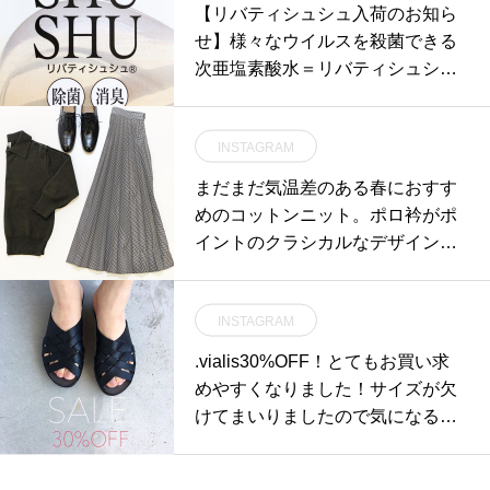
【リバティシュシュ入荷のお知ら
せ】様々なウイルスを殺菌できる
次亜塩素酸水＝リバティシュシ
ュ、本日も入荷がございます。.今
日から使えるスプレータイプ、容
INSTAGRAM
量切れを心配する事なく使い続け
られる詰め替えタイプとご用意が
まだまだ気温差のある春におすす
ございます。.次亜塩素酸水は先日
めのコットンニット。ポロ衿がポ
経済産業省から「新型コロナウイ
イントのクラシカルなデザイン。
ルスに有効な可能性がある消毒方
着丈のバランスもリブで調整しや
法」としても公表されました。有
すいのも良いです◎color カーキ#
効な消毒液を手に入れて安心して
INSTAGRAM
margarethowell #cotton polo jump
日々をお過ごしいただければと思
er#polo#knit#haus matsue#島根#
.vialis30%OFF！とてもお買い求
います。.#次亜塩素酸水#リバティ
松江
めやすくなりました！サイズが欠
シュシュ #殺菌 #ウイルス対策#ha
けてまいりましたので気になる方
us #haus_matsue #hausmatsue #
はお早めにどうぞ#vialis#sandal#
松江カフェ #島根カフェ #松江旅
Spain#hausmatsue #島根#松江
行#島根旅行#松江 #島根 #山陰