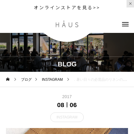
オンラインストアを見る>>
BLOG
ブログ
INSTAGRAM
．暑い日々の必需品のリネンのハンカチ。今回はインポートのスカーフからヒントを得たというマスタードとライトブルー。．くわしくは@haus_howell へ．MARGARET HOWELLHOUSEHOLD GOODS.embroidered hankylinen dot hanky.#margarethowell #householdgoods #linenhanky#linen#handkerchief#麻#ハンカチ#dot#embroidery #hausmastue #島根 #松江
2017
08
06
INSTAGRAM