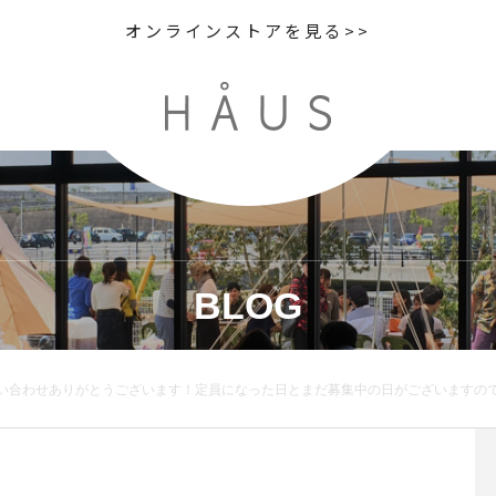
オンラインストアを見る>>
BLOG
がとうございます！定員になった日とまだ募集中の日がございますのでご確認くださいませ🌲*･゜ﾟ･*:.｡..｡.:*･ ．お問い合わせお待ちしております．#プリザーブ