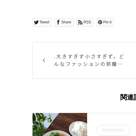
Tweet
Share
RSS
Pin it
.大きすぎず小さすぎず。ど
んなファッションの邪魔を
しないキーフック。前につ
けても後ろにつけても◎上
品なゴールドなのでどんな
色味の洋服との相性抜群で
関連
す。.こちらも合わせてお願
いします。@haus_zakka
..#key #キー#キーフック#
キーチェーン#ゴールド#コ
INSTAGRAM
ンパクトサイズ#ギフト #gi