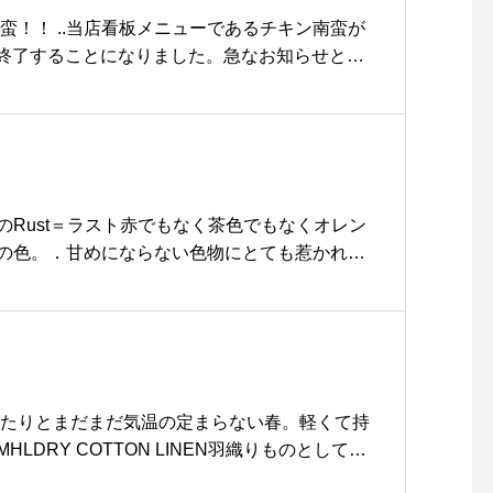
これを現代に蘇らせたのが
蛮！！ ..当店看板メニューであるチキン南蛮が
ルノアのSwingであり、可
して終了することになりました。急なお知らせとな
変ブリッジはどんな鼻の形
惑をお掛けしますが是非この機会に食べ納めに
にもフィットするとゆう特
5/22〜6/20の期間はチキン南蛮のみのメニュ
徴を持つ。#hausmatsue
す！7月中旬にはリニューアルオープンも予定
#松江 #島根 #ドイツ製 #
どうぞご期待下さい。皆さまのご来店を心より
ルノア #賢い #メガネ #眼
メニュー 11:30〜14:00＜ チキ
鏡 #可変ブリッジ #ケース
 ライス ＞当店の看板メニュー！柔らかくてジュー
のRust＝ラスト赤でもなく茶色でもなくオレン
も素敵 #木製ケース
モ肉に自慢の手作りタルタルソースをたっぷり
の色。．甘めにならない色物にとても惹かれま
プとサラダ付きでボリューム満点です！…..《H
うぞ︎@haus_howell ．#margarethowel
ョップ 11:00-20:00.＊ビストロカフェランチ
l shirting#shirt#flannel #trouser#leathershoes#革
伯鶏
 #島根#松江
ース#lunch #ランチ #ランチプレート#cafe #
ausmatsue #haus_matsue #松江 #島根 #
#島根カフェ#島根旅行
ったりとまだまだ気温の定まらない春。軽くて持
LDRY COTTON LINEN羽織りものとしても
長い季節を楽しめます。color チャコールあ