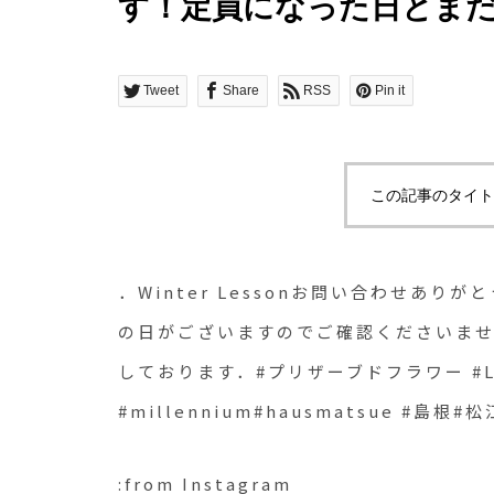
す！定員になった日とま
でご確認くださいませ🌲*･゜ﾟ･
せお待ちしております．#
Tweet
Share
RSS
Pin it
#Lesson#Christmas#tr
#millennium#hausmat
この記事のタイト
．Winter Lessonお問い合わせあ
の日がございますのでご確認くださいませ🌲*･
しております．#プリザーブドフラワー #Less
#millennium#hausmatsue #島根#松
:from Instagram