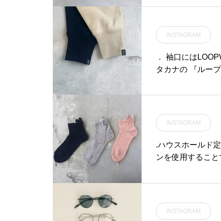
わせてこちらもどうぞ@h
EN#onepiece#sh
INSTAGRAM
． 袖口にはLOO
タカナの 『ルー
INSTAGRAM
.ハウスホールド
ンを使用すること
リブのデザインが
ーであるタブつき
もオススメです。.
らもどうぞ@haus_howe
INSTAGRAM
nen sock#sock