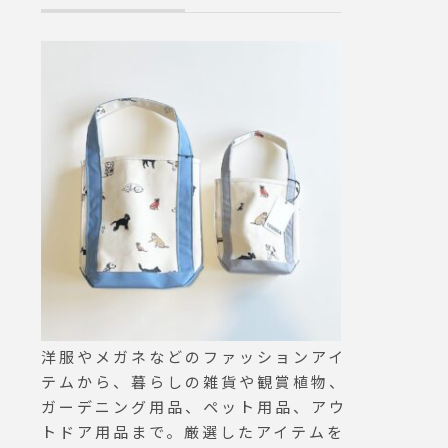
えて人
ら、お問い合わ
で安心
ルブラックが満
す。.
致しました。.
に置い
スされている他
50m
頭ではお試しい
利な5
長らくお探しだ
種類を
お早めに店頭へ
菌グッ
いませ。.#990v5
いでい
ce #allblack #
を持つ
matsue #hau
のご機
カフェ #島根カ
！.#l
行#島根旅行#松
ティシュ
陰
除菌グ
us #
洋服やメガネなどのファッションアイ
matsue
テムから、暮らしの雑貨や観賞植物、
ェ #
ガーデニング用品、ペット用品、アウ
江 #島
トドア用品まで。厳選したアイテムを