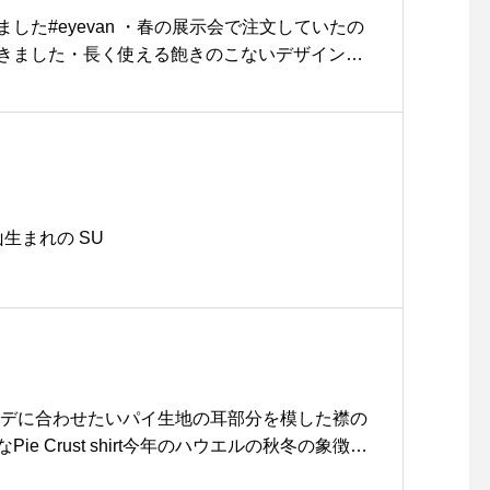
した#eyevan ・春の展示会で注文していたの
きました・長く使える飽きのこないデザイン素
け心地もこだわっています・#optical#めがね
e #島根#松江#松江メガネ#生活に寄り添うメガネ
山生まれの SU
ーデに合わせたいパイ生地の耳部分を模した襟の
ie Crust shirt今年のハウエルの秋冬の象徴的
margarethowell #pie crust shirt#shee