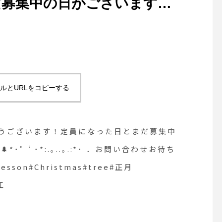
だ募集中の日がございますの
*:.｡..｡.:*･ ．お問い合わ
プリザーブドフラワー
ee#正月
sue #島根#松江
ルとURLをコピーする
りがとうございます！定員になった日とまだ募集中
゜ﾟ･*:.｡..｡.:*･ ．お問い合わせお待ち
on#Christmas#tree#正月
江