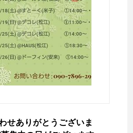
ら、お問い合わせの多いオー
な菌を除去します。加
ルブラックが満を持して入荷
体に無害なのでご家族
致しました。.同じくリリー
してお使いいただけま
スされている他のカラーも店
玄関など決まった場所
頭ではお試しいただけます。
ておくのにおすすめの2
長らくお探しだったお客様、
l、外出先での携帯に便
お早めに店頭へお越しくださ
0ml、詰め替え用の三
いませ。.#990v5 #newbalan
ご用意しました。.除
ce #allblack #haus #haus_
ズの品切れ店舗が相次
matsue #hausmatsue #松江
る昨今。確かな除菌力
カフェ #島根カフェ #松江旅
リバティシュシュをこ
行#島根旅行#松江 #島根 #山
会にどうぞお見逃しなく
陰
ibertyshushu#リバ
シュ #除菌スプレー #
ッズ#ウイルス対策 #ha
haus_matsue #haus
#松江カフェ #島根カフ
問い合わせありがとうございま
松江旅行#島根旅行#松
根 #山陰