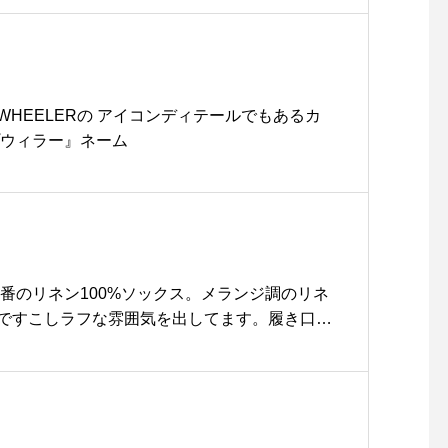
aus_howell #MHL#DRY COTTON LIN
irt#hausmatsue #島根#松江
PWHEELERの アイコンディテールでもあるカ
プウィラー』ネーム
定番のリネン100%ソックス。メランジ調のリネ
ですこしラフな雰囲気を出してます。履き口の
ポイント。ハウスホールドのアイデンティティ
。.そしてすこし長めのロールエッジのくつした
color ピンク、グレー、ネイビー.あわせてこち
ll .#margarethowell #householdgoods #li
s#日本製#hausmatsue #島根#松江