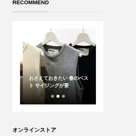
RECOMMEND
きない
おさえておきたい 春のベス
待望のオールブ
驚きの
ト サイジングが要
入荷です。.NEW
レー。
が誇るフラッグ
U」の
として1980年
荷しま
以来、世界中の
次亜塩
し続けてきた9
やノロ
ップデートを重
る強力
てリリースされた
オンラインストア