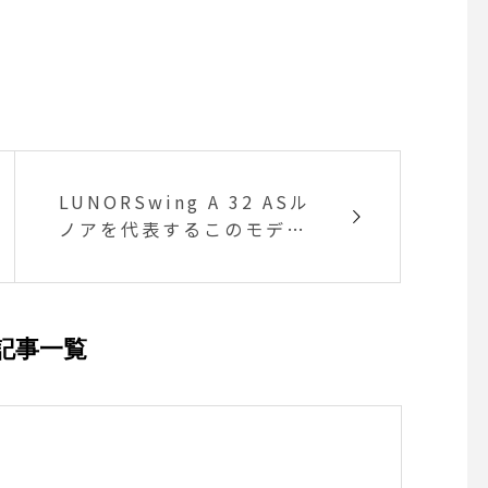
LUNORSwing A 32 ASル
ノアを代表するこのモデル
は可変式のブリッジが特
徴。1910年頃、片目をうし
なった傷痍軍人が近視と老
眼を併せ持ち、片方に近視
記事一覧
矯正用レンズを、もう片方
に老眼補正用レンズを入れ
て、反転させて使い分けた
とゆうのが可変ブリッジの
成り立ちであると言われ、