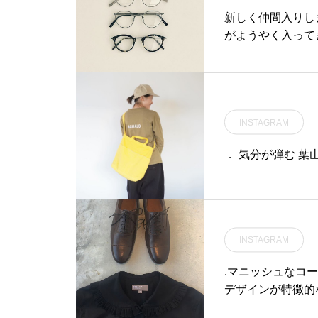
新しく仲間入りしま
がようやく入って
材は最新のもので掛
#hausmatsu
INSTAGRAM
． 気分が弾む 葉
INSTAGRAM
.マニッシュなコ
デザインが特徴的なP
なデザインのシャツです。.#