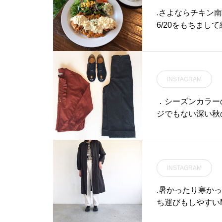
ft#fashion #hausmatsu
.さよならチキン南
e #島根 #松江
6/20をもちま
りお客様にはご迷
いらしてください。
ーとなっておりま
しております！！
INSTAGRAM
お待ちしております。写真ランチ
ン南蛮 パン or
．シーズンカラー
シーな国産の鶏モ
ジでもない深い秋
かけました♡スー
す。．あわせてこちらもど
AUS営業時間》＊シ
l #fine cotton woo
11:30-14:00カフェ 14:00-18:00(Lo17:30)…..#チキン南蛮 #東
靴#hausmatsue
#自家製 #タルタルソ
INSTAGRAM
カフェ #カフェ巡り #h
山陰#松江カフェ 
.暑かったり寒か
ち運びもしやすいMH
ワンピースとしても