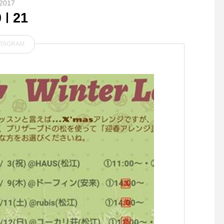
2017
0
21
STAGRAM
待望のオールブラックが遂に
アルコールでは除菌で
入荷です。.NEW BALANCE
菌をほぼ除去できる、
が誇るフラッグシップモデル
除菌力を持つ除菌スプ
として1980年代のデビュー
「LIBERTY SHU SH
以来、世界中のファンを虜に
除菌・消臭水が本日入
し続けてきた990。数々のア
した。.主成分である
ップデートを重ね最新版とし
素酸がインフルエンザ
てリリースされた990V5か
ウイルスをはじめとす