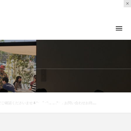
ドフラワー #Lesson#Christmas#tree#正月#millennium#hausmatsue #島根#松江