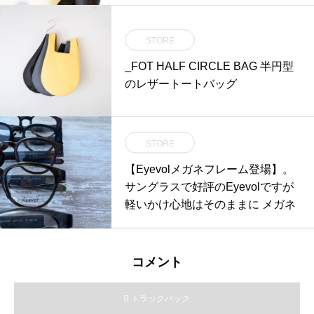
h」とMOKUのリネンライトタオ
ルを本体に用いた「リネンエプロ
STORE
ン」が到着しています。色合いは
_FOT HALF CIRCLE BAG 半円型
天然染料特有のビンテージ調。ど
のレザートートバッグ
ちらも肌触りの良いふわり感ある
生地感なのでストレスなくお使い
いただけます。日々の生活をコン
テックスのタオルで花を添えては
STORE
いかがでしょうか◎.#kontex#mad
【Eyevolメガネフレーム登場】。
einjapan#今治タオル#haus #haus
サングラスで好評のEyevolですが
_matsue #hausmatsue #松江カフ
軽いかけ心地はそのままに メガネ
ェ #島根カフェ #松江 #島根 #山陰
コメント
0 トラックバック