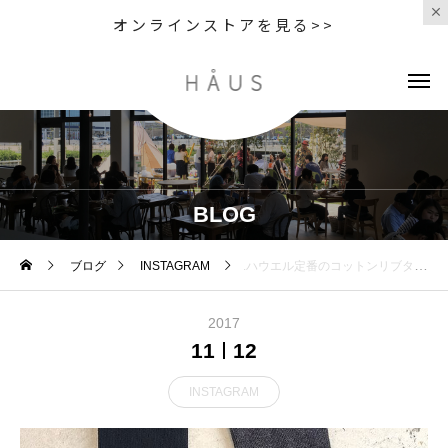
オンラインストアを見る>>
BLOG
ブログ
INSTAGRAM
.ハウエル定番のコットンリブタイツ。肌にやさしい綿ベースウールのようにチクチク感がありません。そして毛玉が出来にくいのもうれしいですね。程よいフィット感と厚みで長いシーズン履いていただけます。.color ブラック、チャコール.#margarethowell #cotton rib tights#cottontights#tights#hausmatsue #島根#松江
2017
11
12
INSTAGRAM