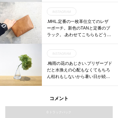
INSTAGRAM
.MHL.定番の一枚革仕立てのレザ
ーポーチ。新色のTANと定番のブ
ラック。.あわせてこちらもどうぞ︎
@haus_howell ..#MHL.#BASIC LE
ATHER#leather#pouch#革#tan#h
INSTAGRAM
ausmatsue #島根#松江
.梅雨の花のあじさい︎.プリザーブド
だと水換えの心配もなくてもちろ
ん枯れもしないから暑い日が続い
ても安心です︎.#preserved flower#
ブリザードフラワー #プリザ#紫陽
花#あじさい#hausmatsue #島根#
コメント
松江
0 トラックバック