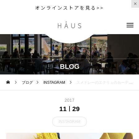
オンラインストアを見る>>
BLOG
ブログ
INSTAGRAM
.スメドレーのエクリュのカーデに黄色いマフラー。気分が弾む元気な色もの。.そして女性らしいカーデにすっきりとしたチタンフレームのideaのめがね。.足し算引き算もすこしづつ。.あわせてこちらもどうぞ︎@haus_howell .#margarethowell #johnsmedley #polo collar cardigan #cardigan #micahirosawa#optical #眼鏡#めがねコーデ
2017
11
29
INSTAGRAM