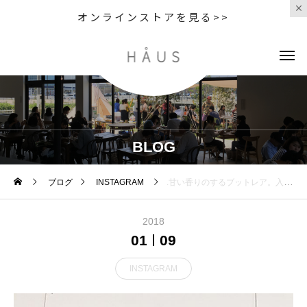
オンラインストアを見る>>
BLOG
ブログ
INSTAGRAM
.甘い香りのするブットレア。入荷しました。.もわもわと毛羽立った葉は見てもさわってもやさしい気持ちになります。.#ブットレア#hanging#hausmatsue #島根#松江
2018
01
09
INSTAGRAM