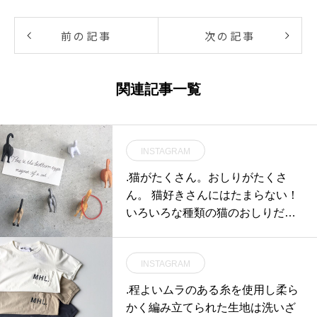
前の記事
次の記事
関連記事一覧
INSTAGRAM
.猫がたくさん。おしりがたくさ
ん。 猫好きさんにはたまらない！
いろいろな種類の猫のおしりだけ
マグネット🐈.色も毛並みも足もお
しりもみんなそれぞれ違っていて
INSTAGRAM
とっても可愛いです♡♡冷蔵庫や
ホワイトボードなどお好きなとこ
.程よいムラのある糸を使用し柔ら
ろにどうぞ︎.#catbuttmagnets #マグ
かく編み立てられた生地は洗いざ