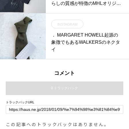
ネット#magnet#猫 #cat #animal#
らしの質感が特徴のMHLオリジナ
雑貨 #キッチン #hausmatsue#島
ル素材のロゴTシャツ。今年も入
根 #松江
荷です︎ 今回はホワイト、ベージ
INSTAGRAM
ュ、グレーの3色。sizeウィメンズ
Ⅱ . Ⅲメンズ S . M . L .XLあわせて
． MARGARET HOWELL起源の
こちらもどうぞ@haus_howell .#
象徴でもあるWALKERSのネクタ
MHL.#printed cotton jersey #logote
イ
e #hausmatsue #島根#松江
コメント
0 トラックバック
トラックバックURL
この記事へのトラックバックはありません。