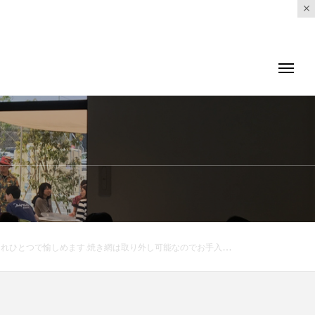
も宜しくお願いします！..#トースター #グリル#ダブルヒータートースター#ブルーノ #BRUNO#赤 #白 #家電#hausmatsue #島根 #松江