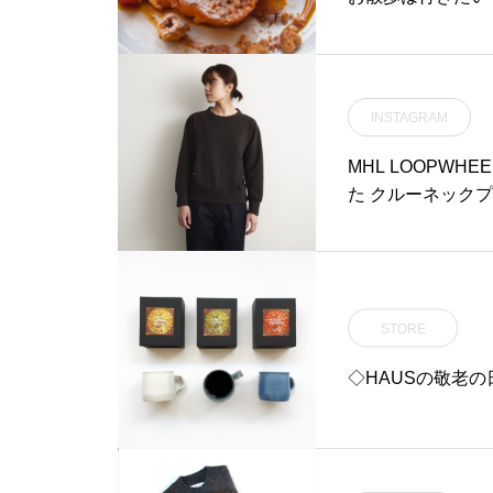
REとseven s
をマジックテープ
穴があるので安心
地。折りたたむと
INSTAGRAM
ちんです。※胴回
す。素材：ポリエ
MHL LOOPWHE
防湿性や防水性に優
た クルーネックフ
E#sevenseasdo
イヤーフォックステリ
STORE
◇HAUSの敬老の