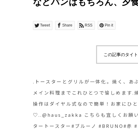
などパンはもちろん、夕
ひとつで愉しめます︎.焼
入れも楽々。操作はダイ
Tweet
Share
RSS
Pin it
とつあると家事も楽ちん
♡..@haus_zakka こ
この記事のタイト
ースター #グリル#ダブ
ノ #BRUNO#赤 #白 #家電#
.トースターとグリルが一体化。焼く、あ
メイン料理までこれひとつで愉しめます︎
操作はダイヤル式なので簡単！お家にひと
♡..@haus_zakka こちらも宜しくお
タートースター#ブルーノ #BRUNO#赤 #白