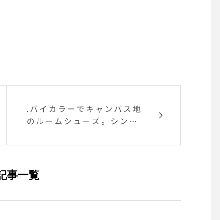
.バイカラーでキャンバス地
のルームシューズ。シンプ
ルで落ち着いた色味なので
男女問わずご使用いただけ
ます︎春に向けて足元か
ら、、、なんてのも良いで
記事一覧
すね♡.@haus_zakka こち
らも宜しくお願いします︎..#
ルームシューズ#スリッパ#
キャンバス地 #キャンバス#