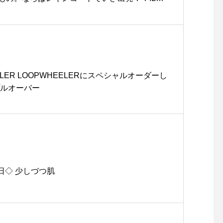
eas dogのダブルネームのレインウエア。．首と胴
で留める簡単装着。首の部分にはリードを通す
です。薄手なのに雨を通さないしっかりした生
小さくなるのでカバンに入れて持ち運びもらく
りは約±5㎝、マジックテープにて調節が可能で
ステル100%ポリラミネートを施しているので
ELER LOOPWHEELERにスペシャルオーダーし
れてます。．．#GEORGE#ジョージ#ILKAR
゚ルオーバー
g #dog#doggoods#raincoat#雨の日のお散歩#ワ
ア #hausmatsue #島根#松江
日◇ 少しづつ肌