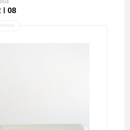
2018
2
08
STAGRAM
今の季節はイチゴが甘くて
.HOUSEHOLD GOO
美味しい季節です️ . イチゴを
のコットンキャンバス
楽しむといえば やっぱりシ
バッグ。.今シーズン
ョートケーキ ふわふわし
ーはネイビーとスモーク
リ感のある11号頒布
い込むほどに擦れなど
み味のある自分だけの
育てる事ができます。..