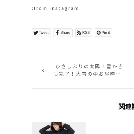
:from Instagram
Tweet
Share
RSS
Pin it
.ひさしぶりの太陽！雪かき
も完了！大雪の中お昼時に
はたくさんのご来店ありが
とうございました！HÅU
S、元気に営業しております
っ！.
関連