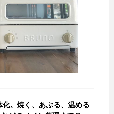
garethowell #househ
ods #ハウスホールド#c
n canvas#logobag #l
e#bag#hausmatsue
松江
体化。焼く、あぶる、温める