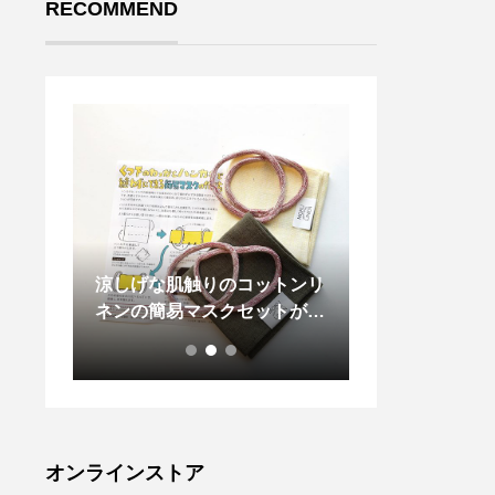
RECOMMEND
DS定番
涼しげな肌触りのコットンリ
今の季節はイチ
のロゴ
ネンの簡易マスクセットが入
美味しい季節です
のカラ
荷致しました。春の陽気が包
楽しむといえば
. ハ
み込む今からの時期にぴった
ョートケーキ 
使用。使
りの生地感です。.簡易マス
で馴染
クセットにつきまして、「お
1枚へ
一人様2個まで」のご購入制
#mar
限を設けさせていただいてお
オンラインストア