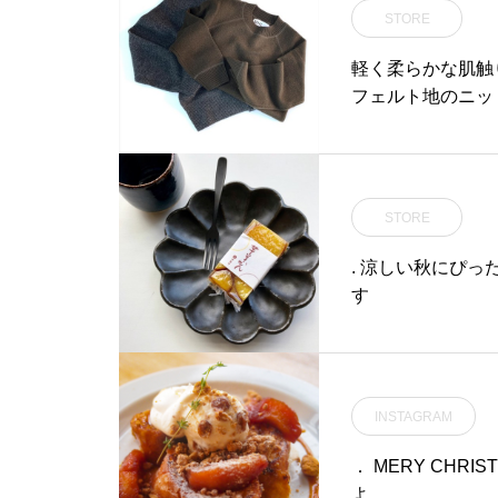
STORE
軽く柔らかな肌触
フェルト地のニッ
STORE
. 涼しい秋にぴ
す
INSTAGRAM
． MERY CHRI
よ