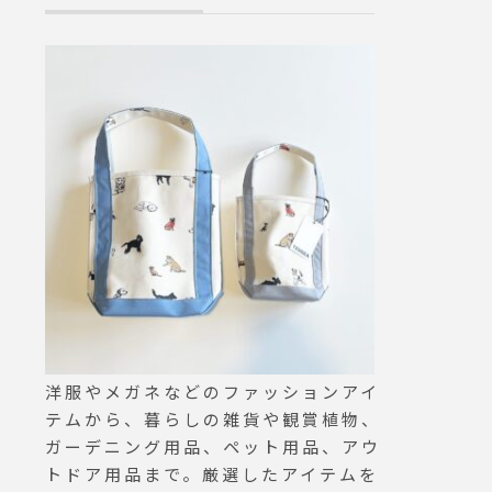
oldgo
ります。僅かな数量のご用意
otto
にはなりますが少しでもお客
ogotot
様の手に行き渡ればと思いま
 #島根#
す。.ハンカチ単体で、人気
シリーズのMOKUタオルハン
カチも豊富にご用意しまし
た。デザイン豊かなハンカチ
をマスクとして使えば緊張し
た気分も和らぐはず。.ご来
店の際は是非チェックしてみ
てくださいませ。.#moku#m
okulinen#今治タオル#簡易
マスクセット#ウイルス対策
#haus #haus_matsue #hau
smatsue #松江カフェ #島根
洋服やメガネなどのファッションアイ
カフェ #松江旅行#島根旅行#
テムから、暮らしの雑貨や観賞植物、
松江 #島根 #山陰
ガーデニング用品、ペット用品、アウ
トドア用品まで。厳選したアイテムを