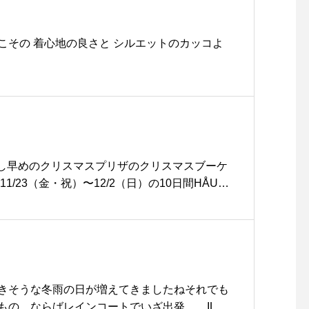
バイカラー #ツートン#男女
兼用#hausmatsue #島根
こその 着心地の良さと シルエットのカッコよ
#松江
こし早めのクリスマスプリザのクリスマスブーケ
1/23（金・祝）〜12/2（日）の10日間HÅUS
にて30000円以上お買い上げの方に日頃の感謝
プリザのブーケを先着順にてプレゼント！ニッ
さん届いております。ぜひ、この機会にご来店
手作りですので数に限りがございます^^;気にな
ださいませ🌲…#Christmas#Xmas#bouq
ecialweek##hausmatsue #島根#松江
きそうな冬雨の日が増えてきましたね︎それでも
の。ならばレインコートでいざ出発︎．．ILKA