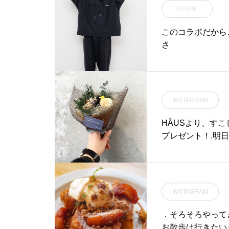
STORE
このコラボだから
さ
INSTAGRAM
HÅUSより、す
プレゼント！.明日1
のハウエルブース
の気持ちを込めた
トなど新作もたく
くださいませ。.️
INSTAGRAM
る方はお早めにご来店く
uet#present#Sp
．そろそろやって
お散歩は行きたいも