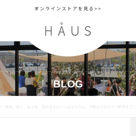
オンラインストアを見る>>
BLOG
ンはもちろん、夕食などのメイン料理までこれひとつで愉しめます︎.焼き網は取り外し可能なのでお手入れも楽々。操作はダイヤル式なので簡単！お家にひとつあると家事も楽ちん。とても便利です♡..@haus_zakka こちら