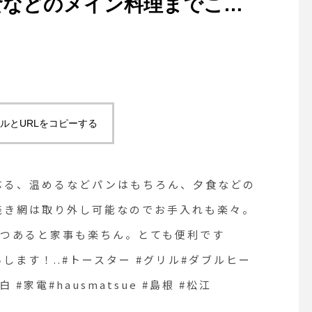
食などのメイン料理までこれ
き網は取り外し可能なのでお手
ヤル式なので簡単！お家にひ
。とても便利です
ちらも宜しくお願いします！..#ト
ルとURLをコピーする
ルヒータートースター#ブルー
hausmatsue #島根 #松江
ぶる、温めるなどパンはもちろん、夕食などの
.焼き網は取り外し可能なのでお手入れも楽々。
つあると家事も楽ちん。とても便利です
願いします！..#トースター #グリル#ダブルヒー
 #家電#hausmatsue #島根 #松江