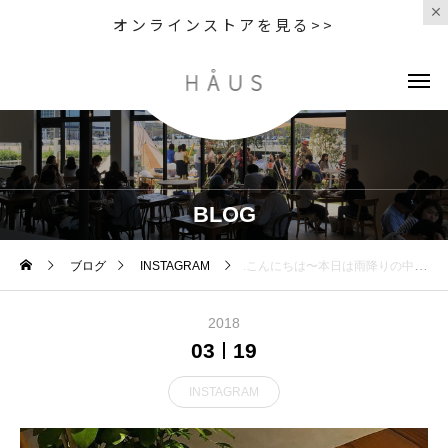
オンラインストアを見る>>
BLOG
ブログ
INSTAGRAM
.こんにちは〜︎本日は雨降りの中朝からたくさんのご来店ありがとうございました！.2月末からディナーメニューに新しく加わった〈 東伯鶏の香草焼き 〉とってもいい香りで柔らかくジューシー。ぜひ一度お試しください♡.昨日はディナー貸切営業のためご来店予定でしたお客様には大変ご迷惑をお掛け致しました。今日からはまた通常営業しております！ご来店お待ちしています♡..#dinner #ディナー#東伯鶏の香草焼き#東伯鶏 #香草焼き #チキン#ハーブチキン#cafestagram #instafood #cafe #カフェ #カフェ巡り #hausmatsue #haus_matsue#松江カフェ #島根カフェ#松江 #島根 #山陰
2018
03
19
INSTAGRAM