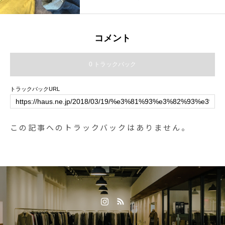
さいませ◎.#autumnwinter #outdo
いっぱいなシトラスの色が目を引
or#アウトドア#haus #haus_matsu
きます。あわせてこちらもどうぞ
e #hausmatsue #松江カフェ #島根
@haus_howell .#margarethowell #
コメント
カフェ #松江 #島根 #山陰
linen voile#shirt#Europalinen#edw
in#denim#ancre strap sandal#san
0 トラックバック
dal#bobby sock#socks#靴下#haus
matsue #島根#松江
トラックバックURL
この記事へのトラックバックはありません。