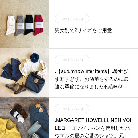
INSTAGRAM
男女別で2サイズをご用意
INSTAGRAM
.【autumn&winter items】.暑すぎ
ず寒すぎず、お洒落をするのに最
適な季節になりましたね◎HÅUS
アウトドアコーナーでは旬な秋冬
服が多数入荷しております。王道
INSTAGRAM
ブランドからコアなブランドま
で、幅広くセレクトしておりま
.MARGARET HOWELLLINEN VOI
す。今年の気分にぴったりのお洋
LEヨーロッパリネンを使用したハ
服を探しに、ぜひお立ち寄りくだ
ウエルの夏の定番のシャツ。元気