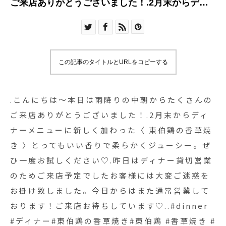
ご来店ありがとうございました！.2月末からディ
ナーメニューに新しく加わった〈 東伯鶏の香草焼
き 〉とってもいい香りで柔らかくジューシー。ぜ
ひ一度お試しください♡.昨日はディナー貸切営業
のためご来店予定でしたお客様には大変ご迷惑を
この記事のタイトルとURLをコピーする
お掛け致しました。今日からはまた通常営業して
おります！ご来店お待ちしています♡..#dinner #
ディナー#東伯鶏の香草焼き#東伯鶏 #香草焼き #
.こんにちは〜︎本日は雨降りの中朝からたくさんの
チキン#ハーブチキン#cafestagram #instafood
ご来店ありがとうございました！.2月末からディ
#cafe #カフェ #カフェ巡り #hausmatsue
ナーメニューに新しく加わった〈 東伯鶏の香草焼
#haus_matsue#松江カフェ #島根カフェ#松江 #
き 〉とってもいい香りで柔らかくジューシー。ぜ
島根 #山陰
ひ一度お試しください♡.昨日はディナー貸切営業
のためご来店予定でしたお客様には大変ご迷惑を
お掛け致しました。今日からはまた通常営業して
おります！ご来店お待ちしています♡..#dinner
#ディナー#東伯鶏の香草焼き#東伯鶏 #香草焼き #