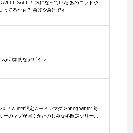
s #haus_matsue #haus
 HOWELL SALE！ 気になっていた あのニットや
matsue #松江カフェ #島
になってるかも？ 急げや急げです
根カフェ #松江 #島根 #山
陰
ルが印象的なデザイン
017 winter限定ムーミンマグ-Spring winter-毎
リーのマグが届くかたのしみな冬限定シリー
ストは物語『ムーミン谷の冬』から。冬眠から突
たムーミンと子リスに起こされたミィ。2人は