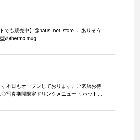
れた冬の世界へと飛び出します。今回描かれて
のおぼんに乗って山を滑り降りムーミンと衝突
とユーモアに満ちた力強い画には、ムーミン谷
まりますよ、という前向きなメッセージがこめ
トでも販売中】@haus_net_store ． ありそう
rabia#2017#冬限定#ムーミンマグ#moomin #
のthermo mug
hristmas#Xmas#gift#hausmatsue #島根#
います︎本日もオープンしております。ご来店お待
..◇写真期間限定ドリンクメニュー〈 ホットチ
トロベリーショコラ 〉..カカオ70%のクーヴェル
ートを贅沢に使用したホットチョコレートが２
チョコ好きにはたまらないホットチョコレートと
がアクセントになったストロベリーショコラ.マ
グの方は終了となりました…！ドリンクは引き