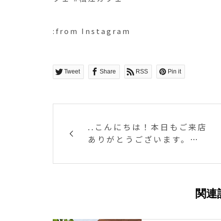
:from Instagram
Tweet
Share
RSS
Pin it
..こんにちは！本日もご来店
ありがとうございます。秋
もますます深まってきまし
たね。季節を感じるドリン
クをHAUSでもご用意して
います◎..◇写真期間限定ド
関連
リンク〈 マロンラテ HOT
〉ミルクとエスプレッソに