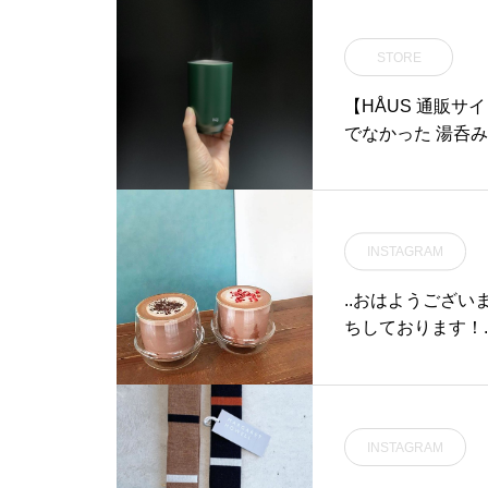
それぞれ雪で覆わ
いるのはミィが銀
STORE
するシーン。希望
の一年がまたはじ
【HÅUS 通販サイ
られています。..#a
でなかった 湯呑み型
mug#ムーミン谷の冬#C
松江
INSTAGRAM
..おはようござ
ちしております！
ョコレート & ス
チュールチョコレ
種類できました.
甘酸っぱいいちご
INSTAGRAM
シュマロトッピン