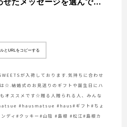
合わせたメッセージを選んでお
婚式のお見送りのギフトや誕
タオルに添えてプチギフトも
れる人、みんながHAPPYに
atsue #hausmatsue
ルとURLをコピーする
したプレゼント #チョコ#ラム
山陰 #島根 #松江#島根カフ
NG SWEETSが入荷しております︎.気持ちに合わせ
は☆.結婚式のお見送りのギフトや誕生日にハ
トもオススメです☆贈る人贈られる人、みんな
tsue #hausmatsue #haus#ギフト#ちょ
ンディ#クッキー#山陰 #島根 #松江#島根カ