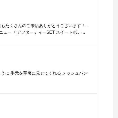
「COMPRESSION STUFF
SACK」、以上2種類が新型
として入荷しております。
前回の入荷から大好評の大
今日もたくさんのご来店ありがとうございます！..
型トートは新色の「COYOT
ニュー〈 アフターティーSET スイートポテト
E TAN」が仲間入りしまし
茶付き.カスタードクリームを包み込んで焼き上げ
た。.どの型にも強靭な耐久
ートポテトと自家製黒胡麻アイスのスイーツプ
性を持つコーデュラナイロ
11月いっぱいで終了となります！ぜひお試しく
ンが使われているので長年
日も21時まで営業しております。(ラストオーダ
に渡り使い続けることが可
来店お待ちしております。.. #期間限定#スイート
能です。アースカラーの配
ポテト #カスタードクリーム #自家製アイス #ア
ように 手元を華奢に見せてくれる メッシュバン
色で秋冬の服装にもマッチ
eam # #黒胡麻アイス#dessert #sweet #cake#
するかと。ご自分の生活ス
フェ巡り#haus_matsue#hausmatsue #松江カフ
タイルに合わせた一品を見
松江 #島根 #山陰
つけにお越しくださいま
せ。.#mis#エムアイエス#
madeinusa#アメリカ製#
military#ミリタリー#hau