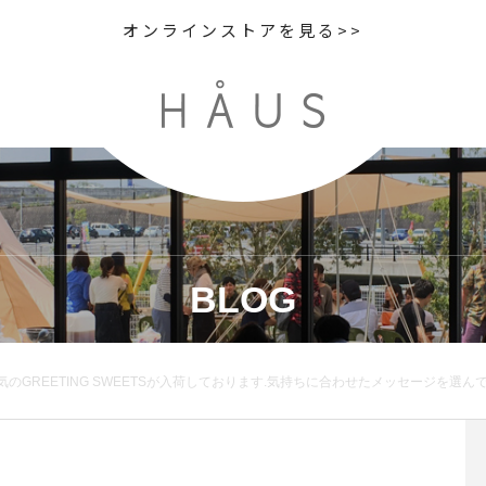
オンラインストアを見る>>
BLOG
ETSが入荷しております︎.気持ちに合わせたメッセージを選んでお友達に送ってみては☆.結婚式のお見送りのギフトや誕生日にハンカチやハンドタオルに添えてプチギフトもオススメです☆贈る人贈られる人、みんながHAPPYになりますように…︎…#hau