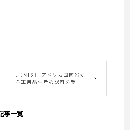
.【MIS】.アメリカ国防省か
ら軍用品生産の認可を受け
るMISより、新作のバッグ
が入荷しました。手持ちの
クラッチバッグのほかタブ
レット端末の保護ケースと
記事一覧
しても使える「TOOL PUU
CH」、今年流行の巾着型の