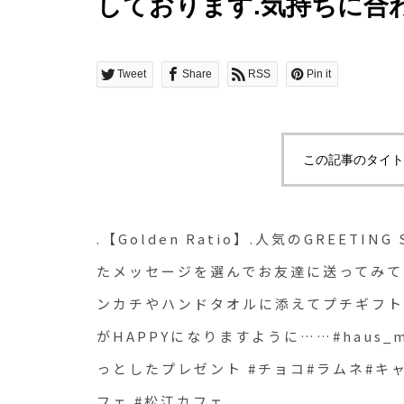
しております︎.気持ちに
友達に送ってみては☆.結
生日にハンカチやハンド
Tweet
Share
RSS
Pin it
オススメです☆贈る人贈ら
なりますように…︎…#haus_m
この記事のタイト
#haus#ギフト#ちょっと
ネ#キャンディ#クッキー#
.【Golden Ratio】.人気のGREETI
ェ #松江カフェ
たメッセージを選んでお友達に送ってみて
ンカチやハンドタオルに添えてプチギフ
がHAPPYになりますように…︎…#haus_ma
っとしたプレゼント #チョコ#ラムネ#キャ
フェ #松江カフェ