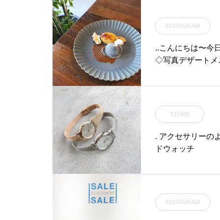
オリジナルのマロンペース
トをたっぷりと。トッピン
INSTAGRAM
グにはマロンクリームとマ
ロンをのせましたラテの中
..こんにちは〜︎
にもマロンの粒がごろごろ
◇写真デザートメ
入っています。ICEでもお作
〉コーヒーor紅
りいたしますよ◎ぜひお試
たあつあつのスイ
しくださいね…本日も21時
レート。こちらは
まで営業しております。(ラ
ださいね〜♡..本
ストオーダー 20時15分)ご
STORE
ー 20時15分)ご
来店お待ちしております。..
ポテト #スイート
. アクセサリーの
#drink #ドリンク #期間限
イスクリーム #icecr
ドウォッチ
定#秋 #栗 # #マロンラテ#
cafe #カフェ #カ
エスプレッソ #espresso #
ェ #島根カフェ #
takeout #テイクアウト #
togo#cafe #カフェ #カフ
ェ巡り#haus_matsue#ha
INSTAGRAM
usmatsue #松江カフェ #