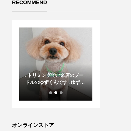
RECOMMEND
んちゃ
. トリミングでご来店のプー
トリミングで来
の洋く
ドルのゆずくんです . ゆずち
くん トリミン
のちこ
ゃんは、今日も緊張の来店で
ルくん シャン
来店の
した が、今日もお利口さ
ルナちゃん シ
オンラインストア