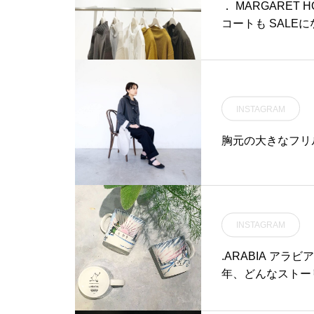
島根カフェ#松江 #島根 #山
． MARGARET
陰
コートも SALE
INSTAGRAM
胸元の大きなフリ
INSTAGRAM
.ARABIA アラビア2
年、どんなストー
ズ。.今回のイラ
然目覚めてしまっ