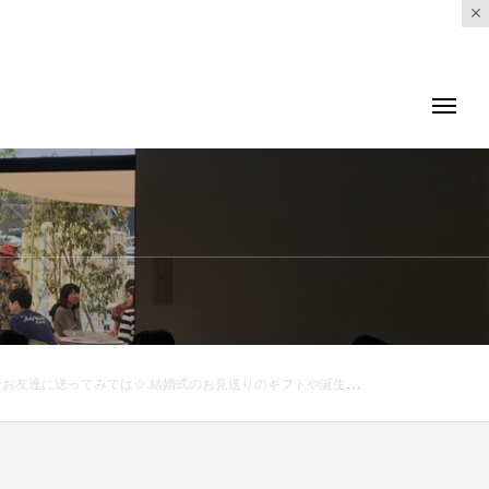
s_matsue #hausmatsue #haus#ギフト#ちょっとしたプレゼント #チョコ#ラムネ#キャンディ#クッキー#山陰 #島根 #松江#島根カフェ #松江カフェ