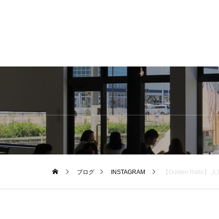
ブログ
INSTAGRAM
.【Golden Ratio】.人気のGREETING SWE