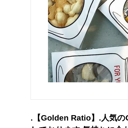
.【Golden Ratio】.人気