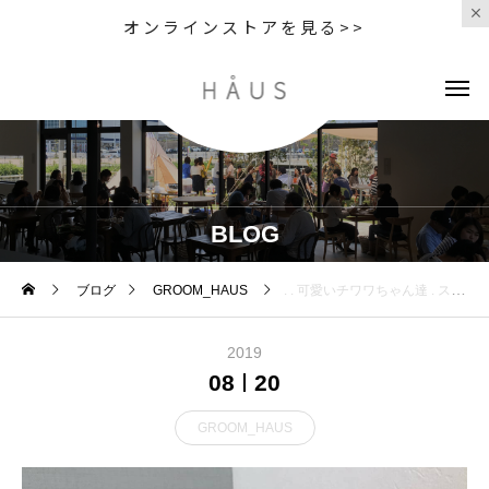
オンラインストアを見る>>
BLOG
ブログ
GROOM_HAUS
. . 可愛いチワワちゃん達 . スパシャンプー頑張ってくれました◎ . . GROOM HAUS 松江市乃白町2027 0852-61-2885 open 9:00
2019
08
20
GROOM_HAUS