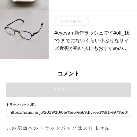
INSTAGRAM
#eyevan 新作ラッシュです#off_16
t今までにないくらい小ぶりなサイ
ズ近視が強い人にもおすすめのデ
ザインです鼻パットは独特なホー
ルド感で掛け心地も最高です・#o
ptical#めがね#hausmatsue #島根#
コメント
松江#松江メガネ#生活に寄り添う
メガネ#メガネ男子#メガネ女子#
0 トラックバック
似合う眼鏡探したい
トラックバックURL
この記事へのトラックバックはありません。