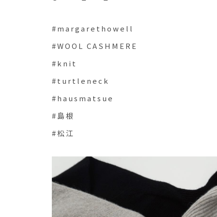
#margarethowell
#WOOL CASHMERE
#knit
#turtleneck
#hausmatsue
#島根
#松江