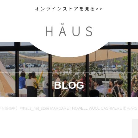
オンラインストアを見る>>
BLOG
゙も販売中】@haus_net_store MARGARET HOWELL WOOL CASHMERE