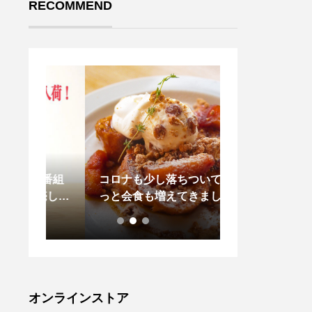
RECOMMEND
ビ番組
コロナも少し落ちついて や
.8月スタート
売し
っと会食も増えてきましたね
こんな服。.#MH
クスの
OTTON JERS
た。隠
OTTON POPL
完売し
OES#TOUGH L
(リッ
sox #hausma
ていま
江
れたお
オンラインストア