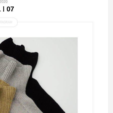
2020
1
07
STAGRAM
.8月スタート今、着たいのは
IKKOさんによるテレ
こんな服。.#MHL#FADED C
での紹介で瞬く間に完
OTTON JERSEY#DENSE C
た、ウェリナオーガニ
OTTON POPLIN#ARMY SH
美容液が再入荷しまし
OES#TOUGH LEATHER #ra
れた人気商品で同じく
sox #hausmatsue #島根#松
ていたドルチェキッス
江
プグロス)も再入荷し
す。前回お買い逃しさ