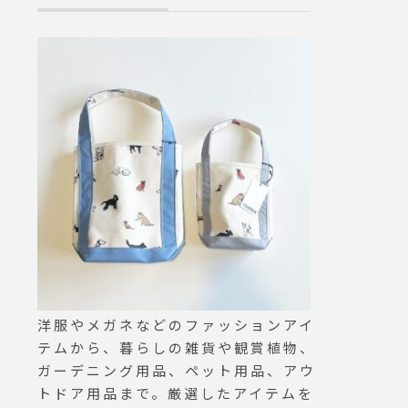
ひお越
koさん
チで選ぶ
ganic
ス#w
#haus
ue #松
#松江
島根 #
洋服やメガネなどのファッションアイ
テムから、暮らしの雑貨や観賞植物、
ガーデニング用品、ペット用品、アウ
トドア用品まで。厳選したアイテムを