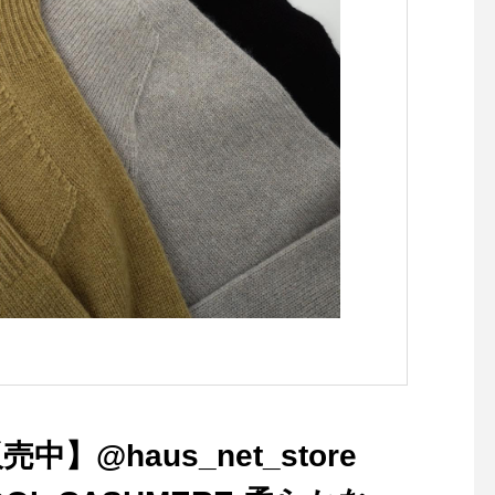
客様、このご機会にぜ
しくださいませ。..#ik
オススメ #ikkoがガ
1番の化粧品 #welinaor
s #ウェリナオーガニク
elina#ウェリナ#haus 
_matsue #hausmats
江カフェ #島根カフェ 
旅行#島根旅行#松江 #
山陰
中】@haus_net_store