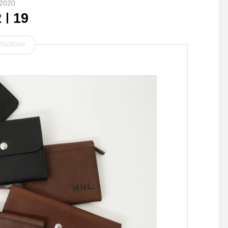
2020
2
19
STAGRAM
ディナーメニューで女性に人
． MHL定番のボーダー
気の高い 蒸し鶏とアボカド
の色で入荷です
のヘルシー丼¥1,100🥑🐓 丁
寧に火入れをした蒸し鶏に