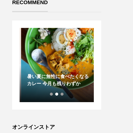
RECOMMEND
も 秋
暑い夏に無性に食べたくなる
ディナーメニュ
カレー️ 今月も残りわずか
気の高い 蒸し
のヘルシー丼¥1,1
寧に火入れをし
オンラインストア