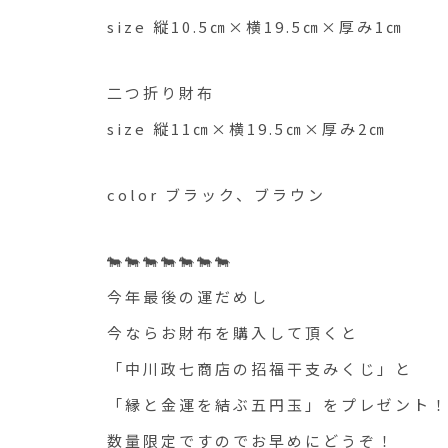
size 縦10.5㎝×横19.5㎝×厚み1㎝
二つ折り財布
size 縦11㎝×横19.5㎝×厚み2㎝
color ブラック、ブラウン
🐄🐄🐄🐄🐄🐄🐄
今年最後の運だめし
今ならお財布を購入して頂くと
「中川政七商店の招福干支みくじ」と
「縁と金運を結ぶ五円玉」をプレゼント
数量限定ですのでお早めにどうぞ！