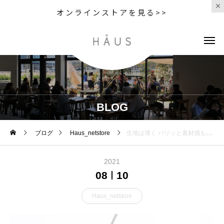
オンラインストアを見る>>
BLOG
ブログ
Haus_netstore
生地は薄く パリッと素材感も気持ちいい コットントラウザー
2021
08
10
Haus_netstore