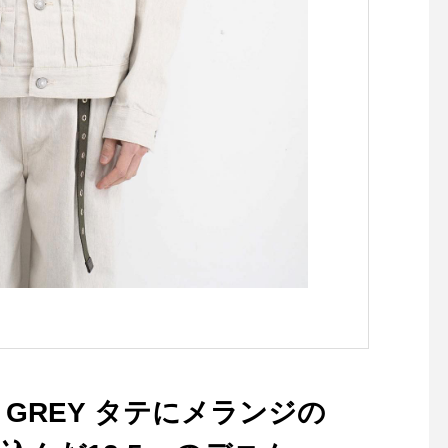
メル 、ブラック.size 
HÅUSのハウエルのイ
はこちらからどうぞ@h
howell ..#MHL.#DEN
TTON #cottonknit#kn
smatsue #島根#松江
NGE GREY タテにメランジの