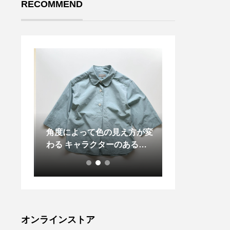
RECOMMEND
トンか
角度によって色の見え方が変
カシミア30%の
ような
わる キャラクターのある素
用
ットが
材が特徴
様な仕
のある
せやす
イテ
、キャ
オンラインストア