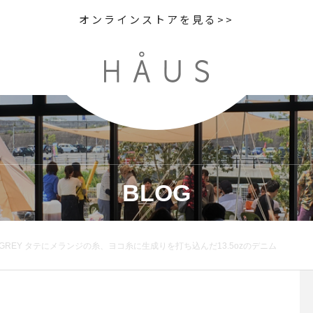
オンラインストアを見る>>
BLOG
ANGE GREY タテにメランジの糸、ヨコ糸に生成りを打ち込んだ13.5ozのデニム