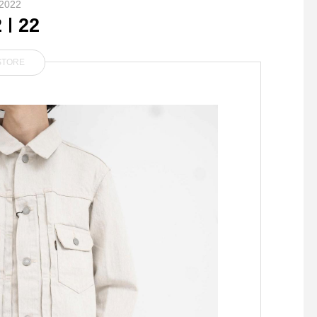
2022
2
22
STORE
カシミア30%のITALY糸を使
.ニットもまずはコッ
用
ら。.日中のまだ暑い
時間帯にはコットンニ
最適。.カットソーの
立ての衿と程よい肉感
ドライな着心地が合わ
くデイリーユースなア
ム。.color ホワイト 