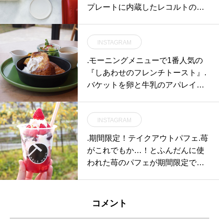
プレートに内蔵したレコルトの
［ホットプレート］
INSTAGRAM
.モーニングメニューで1番人気の
『しあわせのフレンチトースト』.
バケットを卵と牛乳のアパレイユ
に一晩しっかりと漬け込んでほん
のり焼き色がつくまで優しく焼き
INSTAGRAM
上げます🥖.食べるとジュワッと口
に広がる卵と牛乳の味とパンの染
.期間限定！テイクアウトパフェ.苺
み込み加減があまりません️..ステキ
がこれでもか…！とふんだんに使
な１日のスタートに是非どうぞ…..
われた苺のパフェが期間限定でテ
HÅUS営業時間只今1時間短縮営業
イクアウトで登場.こなカップの中
《 ショップ 営業時間 》11:00 〜 1
に美味しいのヒミツがたっぷ
9:00.《 レストラン 営業時間 》モ
り…！自家製の苺ソースハニーレ
コメント
ーニング9:00〜11:00ランチ 11:3
モンのジュレダークチェリーコン