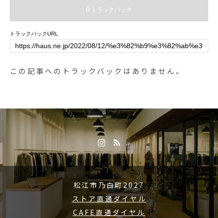
0〜14:00カフェ 14:00〜17:00 Tel :
ポート2種類のアイスに沢山のい
0 トラックバック
0852-61-5888..#HAUS#HÅUS#TA
ちご…..大人も子どもも食べたくな
BLEHAUS#hausmatsue#haus_ma
るテンション上がるパフェです🥰.
トラックバックURL
tsue#galette#crepe#ガレット#ク
パフェは11:30〜17:00までご注文
レープ#クレープリー#松江ランチ
いただけます！※お作りするのに
#松江カフェ#ランチ#lunch#モー
多少お時間を頂きます。※こちら
この記事へのトラックバックはありません。
ニング#松江モーニング#morning#
も完売終了になる場合がございま
ドリンク#テイクアウトドリンク#
す。.《 ショップ 営業時間 》.11:0
パスタ#パスタランチ#松江パスタ
0 〜 19:00.《 レストラン 営業時間
#サンドイッチ#ケーキ#タピオカ#
》.只今テイクアウト営業のみ11:3
松江タピオカ
0 〜 17:00 Tel : 0852-61-5888(弁当
受取り可能時間〜19時まで)#HAU
S#HÅUS#TABLEHAUS#hausmat
sue#haus_matsue#galette#crepe#
ガレット#クレープ#クレープリー
松江市乃白町2027
#松江ランチ#松江カフェ#モーニ
ストア直通ダイヤル
ング#松江モーニング#morning#ド
リンク#テイクアウトドリンク#パ
CAFE直通ダイヤル