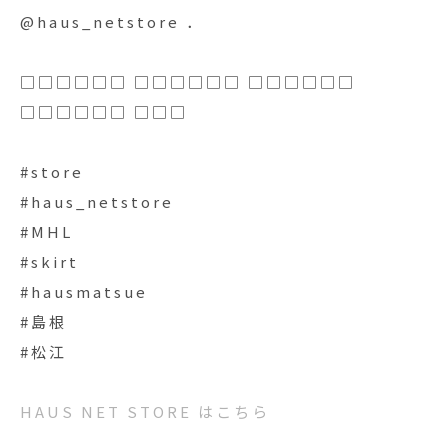
@haus_netstore ．
□□□□□□ □□□□□□ □□□□□□
□□□□□□ □□□
#store
#haus_netstore
#MHL
#skirt
#hausmatsue
#島根
#松江
HAUS NET STORE はこちら