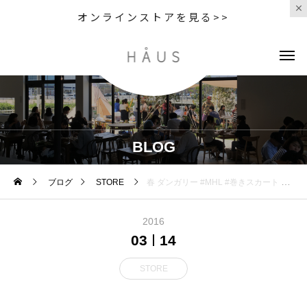
オンラインストアを見る>>
BLOG
ブログ
STORE
春 ダンガリー #MHL #巻きスカート #skirt #denim #ダンガリー #dungaree #春 #hausmastue #島根 #松江
2016
03
14
STORE