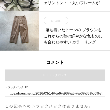
ェリントン・ ・丸いフレームが多
い中#oliverpeoples #optical#めが
ね#hausmatsue #島根#松江#松江
STORE
メガネ#生活に寄り添うメガネ
. 落ち着いたトーンの ブラウンも
これからの秋の鮮やかな色ものに
も合わせやすい カラーリング
コメント
0 トラックバック
トラックバックURL
この記事へのトラックバックはありません。