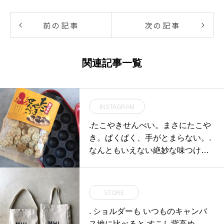
前の記事
次の記事
関連記事一覧
INSTAGRAM
.たこやきせんべい。まさにたこや
き。ぱくぱく、手がとまらない。.
なんともいえない絶妙な味つけが
たまりません♡.こちらも合わせて
お願いします☆@haus_cafe_food
s ..#たこやきせんべい#たこせん#
STORE
伊藤軒 #たこ焼き#BRUNO #ブル
. ショルダーも いつものキャンバ
ーノ#hausmatsue#島根 #松江
ス地に比べると すこし背高め