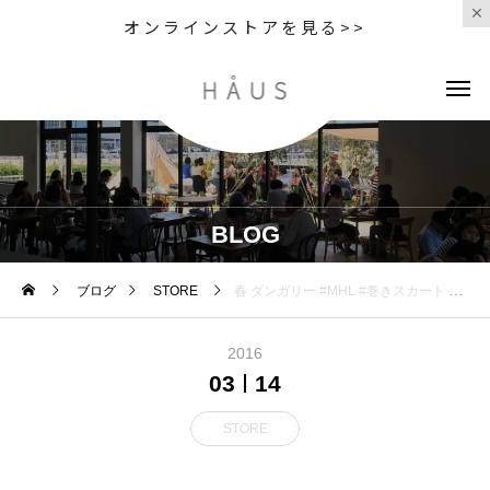
オンラインストアを見る>>
BLOG
ブログ
STORE
春 ダンガリー #MHL #巻きスカート #skirt #denim #ダンガリー #dungaree #春 #hausmastue #島根 #松江
2016
03
14
STORE