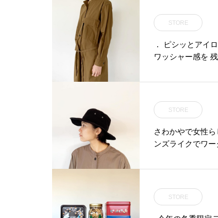
STORE
． ピシッとアイロ
ワッシャー感を 残し
STORE
さわかやで女性らし
ンズライクでワー
STORE