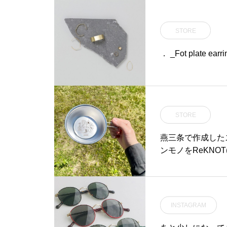
STORE
． _Fot plate
STORE
燕三条で作成した
ンモノをReKNO
INSTAGRAM