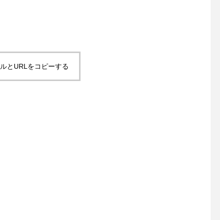
プレート#フレンチトースト
#frenchtoast #cafestagram
#instafood #cafe #カフェ #
カフェ巡り#haus_matsue#
hausmatsue #松江カフェ #
島根カフェ #松江 #島根 #山
ルとURLをコピーする
陰