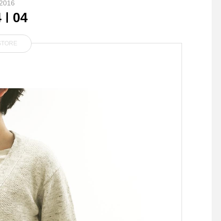
2016
4
04
STORE
..こんばんは︎本日もたくさん
.【ILKARE DOG RAI
のご来店ありがとうございま
T】.雨でもお散歩に
した♡..◇写真モーニングメ
ワンちゃんの為のレイ
ニュー＜ ふわとろフレンチ
ト◎.XXSサイズからX
トースト ＞.バターとミル
のサイズがあるので
ク、こだわりの食材を絶妙な
ら大型犬まで全てのわ
タイミングで乳化させ中はふ
んにぴったりです.上
わふわでとろとろ外はカリッ
せるタイプではなくマ