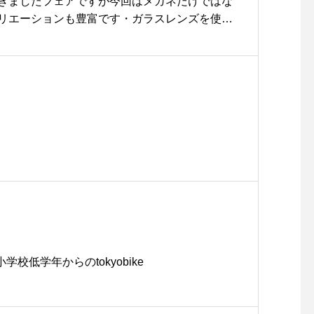
きましたフェアですが今回はメガネだけではな
リエーションも豊富です・ガラスレンズを使用
グラスはフレームカラーが明るく怖くなりがち
メージを変えてくれますなかでもエメラルドと
レームカラーは実物のキレイさが画像では伝わ
店頭にて見てください・秋の紫外線もこのレン
moscot#モスコット#haus_matsue #mosc
#10月28日まで#サングラス#松江イベント
学校低学年からのtokyobike