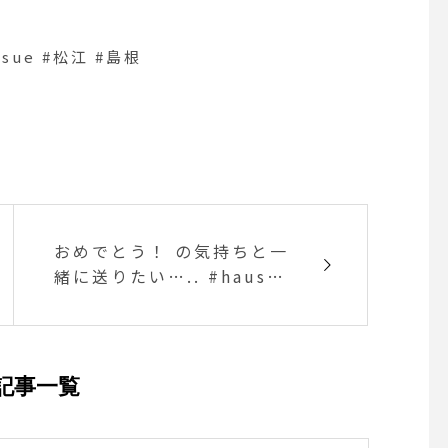
sue #松江 #島根
おめでとう！ の気持ちと一
緒に送りたい….. #hausma
tsue #夫婦茶碗 #結婚祝い
のプレゼント
記事一覧