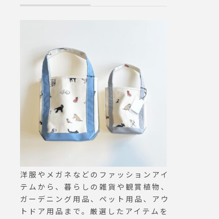
着せてあ
驚きのフィット感を是非店頭
とした本格的な
゚ンク
で味わって見て下さい。#ha
スト◎.HAUS
お待ち
usmatsue #松江眼鏡 #島根 #
で1番人気です
HAU
メガネ #眼鏡 #松潤 #嵐 #デ
ラダ、デザート
-61-
ュアル #セルロイド #オシャ
セットになって
レ
キッズモーニン
江トリ
ておりますので
リミン
も大歓迎です♡
ー#松
さんのご来店お
ペット
ます！… . 《
math
間》＊ショップ 11
＊ビストロカフ
グ. 9:00-11:00
チ 11:30-14:00カフェ 14:00-
18:00ディナー 18:00-21:00
洋服やメガネなどのファッションアイ
(Lo20:15) ….#
テムから、暮らしの雑貨や観賞植物、
rningplate #b
ガーデニング用品、ペット用品、アウ
ニング #モー
トドア用品まで。厳選したアイテムを
#朝食#kids 