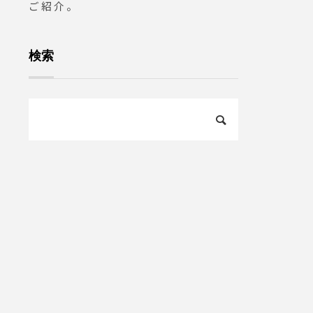
ご紹介。
プレート#フレ
#frenchtoast 
#instafood #
検索
カフェ巡り#haus
hausmatsue
島根カフェ #松江
陰