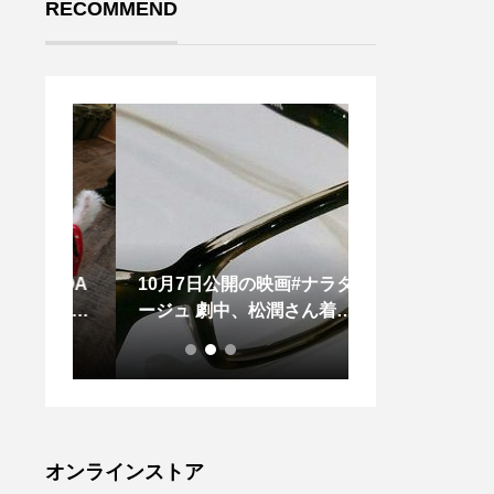
RECOMMEND
N COA
10月7日公開の映画#ナラタ
..こんばんは︎
行きたい
ージュ 劇中、松潤さん着用
のご来店ありが
ンコー
のメガネです！#デュアル の
した♡..◇写
Lまで
#LC-09 C-1かなりシャープ
ニュー＜ ふわ
小型犬か
な印象のスクエアフレームで
トースト ＞.
んちゃ
すこちらのメガネの素材は、
ク、こだわりの
から着
硬さと弾力を高次元でバラン
タイミングで乳
ジック
スした高品質セルロイド製、
わふわでとろと
オンラインストア