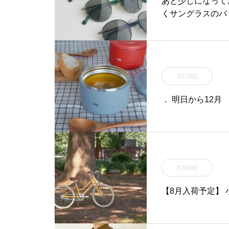
あと少しになって
くサングラスのバ
したメタルのサン
なサングラスのイ
つけられているフ
らないので、ぜひ
STORE
ズでシャットアウト・#
otフェア#zev 
． 明日から12月
STORE
【8月入荷予定】 小