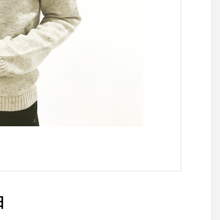
とした本格的なフレンチトー
テープなので簡単に
スト◎.HAUSのモーニング
げる事ができます◎.ヒ
で1番人気です！.スープ、サ
色もあります◎ご来店
ラダ、デザート、ドリンクが
しております.GROOM 
セットになっております。.
S松江市乃白町20270852
キッズモーニングもご用意し
2885open 9:00close 18:00
ておりますので お子様連れ
@haus_matsue #松
も大歓迎です♡.明日もたく
ミングサロン #松江ト
さんのご来店お待ちしており
グ #松江スパシャンプ
ます！… . 《HAUS営業時
江ペットサロン #松江
間》＊ショップ 11:00-20:00.
#松江#山陰#島根#haus
＊ビストロカフェモーニン
ue #groomhaus
グ. 9:00-11:00 (Lo10:30)ラン
チ 11:30-14:00カフェ 14:00-
18:00ディナー 18:00-21:00
(Lo20:15) ….#morning #mo
rningplate #breakfast #モー
日
ニング #モーニングプレート
#朝食#kids #キッズ #キッズ