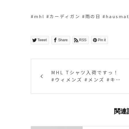
#mhl #カーディガン #雨の日 #hausmat
Tweet
Share
RSS
Pin it
MHL Tシャツ入荷ですっ！
#ウィメンズ #メンズ #キッ
ズ #hausmatsue #mhl #
島根 #松江
関連