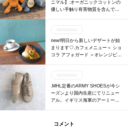
ニマル】.オーガニックコットンの
優しい手触り有害物質を含んでお
らず安心安全○環境に配慮した染
料を使用○.「有機栽培綿」とも言
INSTAGRAM
われ3年以上化学薬剤を使わない
畑で一切の農薬や化学肥料を使用
new!明日から新しいデザートが始
せず栽培された綿花を指します。.
まります♡.カフェメニュー＜ ショ
触り心地も良く、お腹を押すと音
コラ アフォガード ＞オレンジピー
もなるのでワンちゃんも夢中にな
ルを混ぜ込んだ自家製アイスにフ
るおもちゃです◎.GROOM HAUS
レッシュのオレンジとじっくり煮
松江市乃白町20270852-61-2885o
INSTAGRAM
込んだスライスオレンジ添え。カ
pen 9:00close 18:00@haus_matsu
カオ70%のクーベルチュールチョ
.MHL定番のARMY SHOESが今シ
e #松江トリミングサロン #松江ト
コレートとエスプレッソを使った
ーズンより国内生産にてリニュー
リミング #松江スパシャンプー#松
濃厚なホットチョコレートをかけ
アル。イギリス海軍のアーミーシ
江ペットサロン #松江ペット #松
てお召し上がりください♡..期間限
ューズをベースとしたデザインは
江#山陰#島根#hausmathue #groo
定のスイーツなのでぜひお試しく
そのままにインソールのクッショ
mhaus
ださいね〜◎… 《HAUS営業時
ン性や踵の補強を加え、履き心
コメント
間》＊ショップ 11:00-20:00.＊ビ