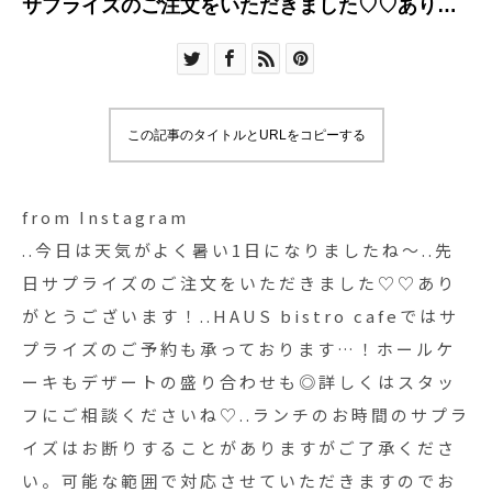
サプライズのご注文をいただきました♡♡ありが
とうございます！..HAUS bistro cafeではサプラ
イズのご予約も承っております…！ホールケーキ
もデザートの盛り合わせも◎詳しくはスタッフに
ご相談くださいね︎♡..︎ランチのお時間のサプライズ
この記事のタイトルとURLをコピーする
はお断りすることがありますがご了承ください。
可能な範囲で対応させていただきますのでお気軽
にご相談ください◎..#サプライズ #デザート #盛
from Instagram
り合わせ#dessert #sweets #bistrocafe #cafe
..今日は天気がよく暑い1日になりましたね〜︎..先
#hausmatsue #島根 #松江
日サプライズのご注文をいただきました♡♡あり
がとうございます！..HAUS bistro cafeではサ
プライズのご予約も承っております…！ホールケ
ーキもデザートの盛り合わせも◎詳しくはスタッ
フにご相談くださいね︎♡..︎ランチのお時間のサプラ
イズはお断りすることがありますがご了承くださ
い。可能な範囲で対応させていただきますのでお