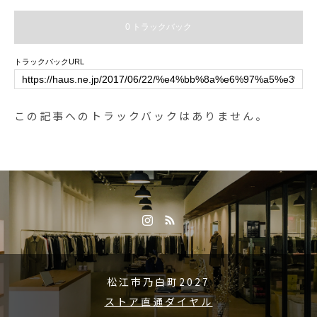
地、耐久性をアップデート。より
ストロカフェモーニング. 9:00-11:
日本人に合った運動性能も向上し
0 トラックバック
00 (Lo10:30)ランチ 11:30-14:00カ
てます。.color ベージュ、ホワイ
フェ 14:00-18:00ディナー 18:00-2
ト、ブラック.#MHL.#army shoes
トラックバックURL
1:00 (Lo20:15)…#dessert #sweets
#sneaker#hausmatsue #島根#松江
#期間限定#ショコラアフォガード
#アフォガード#chocolateaffogato
この記事へのトラックバックはありません。
#chocolate #affogato #espresso#
カカオ70 #クーベルチュール#cafe
#カフェ #カフェ巡り#hausmatsue
#haus_matsue #松江カフェ #島根
カフェ#松江 #島根 #山陰#島根旅
行
松江市乃白町2027
ストア直通ダイヤル