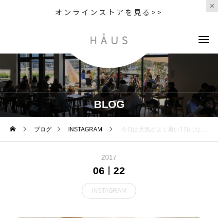
オンラインストアを見る>>
BLOG
ブログ
INSTAGRAM
..今日は天気がよく暑い1日になりましたね〜︎..先日サプライズのご注文をいただきました♡♡ありがとうございます！..HAUS bistro cafeではサプライズのご予約も承っております…！ホールケーキもデザートの盛り合わせも◎詳しくはスタッフにご相談くださいね︎♡..︎ランチのお時間のサプライズはお断りすることがありますがご了承ください。可能な範囲で対応させていただきますのでお気軽にご相談ください◎..#サプライズ #デザート #盛り合わせ#dessert #sweets #bistrocafe #cafe #hausmatsue #島根 #松江
2017
06
22
INSTAGRAM