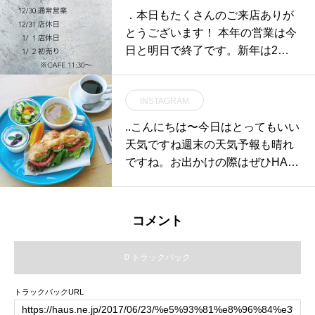
集した森を再現しています。100c
．本日もたくさんのご来店ありが
m×150cmの大判サイズなので寝具
とうございます！ 本年の営業は今
としてもお使いいただけます。水
日と明日で終了です。新年は2日
洗いできるので管理面も◎.#lebois
よりOPEN！みなさまのご来店を
#ルボア#ブランケット#haus #hau
お待ちしております！HAUS#hau
s_matsue #hausmatsue #松江カフ
INSTAGRAM
smatsue #島根#松江
ェ #島根カフェ #松江 #島根 #山陰
..こんにちは〜今日はとってもいい
天気ですね︎週末の天気予報も晴れ
ですね。お出かけの際はぜひHAU
Sにお立ち寄りください♡..◇写真
モーニングメニュースープ、サラ
ダ、デザート、ドリンク付.エビと
コメント
アボカドにHAUS自慢のタルタル
ソースを贅沢に使ってサクサクの
0 トラックバック
クロワッサンにサンドしました◎
美味しくてボリューム満点です！
トラックバックURL
フレンチトーストの次に人気です