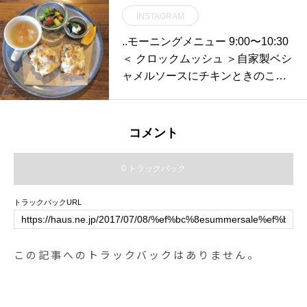
グ #松江スパシャンプー#松江ペッ
INSTAGRAM
トサロン #松江ペット #松江#山陰
..モーニングメニュー 9:00〜10:30
#島根#hausmathue #groomhaus
＜ クロックムッシュ ＞自家製ベシ
ャメルソースにチキンときのこと
チーズをたっぷりのせてこんがり
焼き上げました︎.スープ、サラダ、
デザートもセットなのでボリュー
コメント
ム満点、寒い朝にぴったりのメニ
ューです◎..※モーニングのラスト
0 トラックバック
オーダーはランチ準備のため、10
時30分とさせていただいておりま
トラックバックURL
す。ご了承くださいませ。..たくさ
んのご来店お待ちしております
♡….. 《HAUS営業時間》＊ショ
この記事へのトラックバックはありません。
ップ 11:00-20:00.＊ビストロカフ
ェモーニング. 9:00-11:00 (Lo10:3
0)ランチ 11:30-14:00カフェ 14:00-