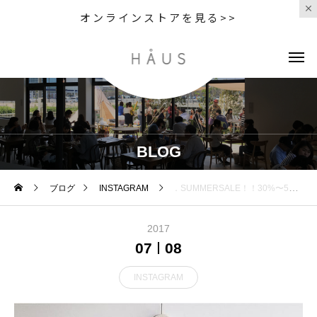
オンラインストアを見る>>
BLOG
ブログ
INSTAGRAM
．SUMMERSALE！！30%〜50%off！好評開催中です︎．#mhl#margarethowell #SALE#hausmatsue #島根 #松江
2017
07
08
INSTAGRAM