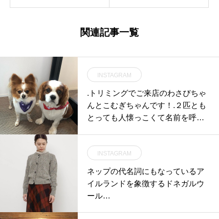
関連記事一覧
INSTAGRAM
.トリミングでご来店のわさびちゃ
んとこむぎちゃんです！.２匹とも
とっても人懐っこくて名前を呼ぶ
と首を傾げて走ってきてくれます
♡.スタッフ犬とも仲良く遊べて楽
INSTAGRAM
しそうでよかったです.ありがとう
ございますまたのご来店お待ちし
ネップの代名詞にもなっているア
ております︎.GROOM HAUS松江市
イルランドを象徴するドネガルウ
乃白町20270852-61-2885open 9:0
ール…
0close 18:00@haus_matsue #松江
トリミングサロン #松江トリミン