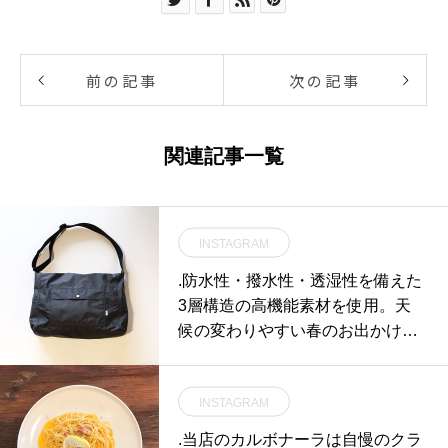
前の記事
次の記事
関連記事一覧
INSTAGRAM
.防水性・撥水性・透湿性を備えた
3層構造の高機能素材を使用。天
候の変わりやすい春のお出かけに
ぴったりの素材です。ナイロンだ
からバッグ本体の軽さもうれしい
INSTAGRAM
です。ショルダータイプcolor ブラ
ウン、グレー#MHL#matt nylon #m
.当店のカルボナーラは自慢のクラ