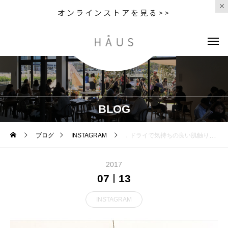
オンラインストアを見る>>
BLOG
ブログ
INSTAGRAM
．ドライで気持ちの良い肌触りのスカート。定番の前タックのこの形、今年は丈がすこし長めで夏のボトムにぴったり。．color ベージュ、ネイビーsize Ⅰ.Ⅱ.Ⅲ．#MHL.#dense cotton poplin #overall skirt#skirt#hausmatsue #島根 #松江
2017
07
13
INSTAGRAM