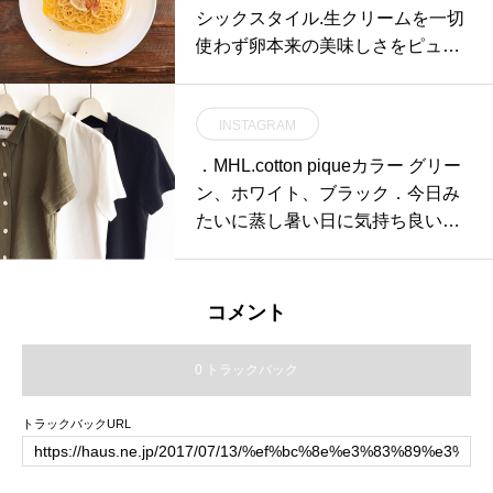
ilitarybag#shoulderbag#hausmats
シックスタイル.生クリームを一切
ue #島根#松江
使わず卵本来の美味しさをピュア
に味わえる深みと濃厚さのあるカ
ルボナーラです️.シンプルかつ美味
INSTAGRAM
しい！ぜひお試しあれ️..《HÅUS営
業時間》◎ショップ 11:00〜20:00.
．MHL.cotton piqueカラー グリー
◎TABLE HÅUSモーニング9:00〜
ン、ホワイト、ブラック．今日み
11:00（Lo.11:00）ランチ 11:30〜
たいに蒸し暑い日に気持ち良い風
14:00（Lo.14:00）カフェ 14:00〜
の抜けるようなコットンピケ。シ
18:00(Lo.17:30)#HAUS#HÅUS#T
ャツほどかっちりしなくてカット
ABLEHAUS#hausmatsue#haus_
ソーほどラフにならない程よいア
コメント
matsue#galette#crepe#ガレット#
イテム。薄手のシャツよりも透け
クレープ#クレープリー#松江ラン
にくいのもうれしい。．#MHL.#c
0 トラックバック
チ#松江カフェ#ドリンク#テイク
ottonpiqué #polo#shirt#hausmastu
アウトドリンク#パスタ#パスタラ
e #島根 #松江
トラックバックURL
ンチ#松江パスタ#ケーキ