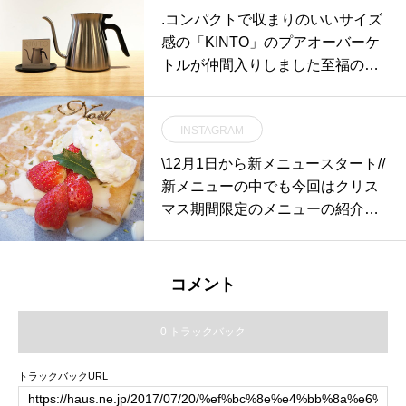
のスイートポテトと自家製黒胡麻
.コンパクトで収まりのいいサイズ
アイスのスイーツプレート。こち
感の「KINTO」のプアオーバーケ
らは11月いっぱいで終了となりま
トルが仲間入りしました️至福のひ
す！ぜひお試しくださいね〜♡..本
とときを五感を満たす心地よいも
日も21時まで営業しております。
のにしたいとの思いから生まれま
(ラストオーダー 20時15分)ご来店
INSTAGRAM
した。細長く途中で湾曲した形状
お待ちしております。.. #期間限定
のノズルはお湯を注ぐ速度や量を
\12月1日から新メニュースタート//
#スイートポテト #スイートポテト
調整しやすくするための工夫。ス
新メニューの中でも今回はクリス
#カスタードクリーム #自家製アイ
トレスフリーを前提に考えられて
マス期間限定のメニューの紹介で
ス #アイスクリーム #icecream # #
いるので淹れる段階から心地よい
す..もっちりクレープに女性人気の
黒胡麻アイス#dessert #sweet #ca
コーヒータイムを楽しむことがで
高いピスタチオアイスと真っ赤な
ke#cafe #カフェ #カフェ巡り#hau
きます。それぞれの色で表面の質
イチゴをトッピング.雪の様なホワ
s_matsue#hausmatsue #松江カフ
コメント
感が異なるのもポイントの一つ。
イトチョコのソースがステキな演
ェ #島根カフェ #松江 #島根 #山陰
ぜひ店頭へご覧にお越しくださ
出をしてくれます️..#クリスマス#
0 トラックバック
い。.#kinto#キントー#pouroverket
クリスマス限定《HÅUS営業時
tle#haus #haus_matsue #hausmat
間》◎ショップ 11:00〜20:00.◎T
トラックバックURL
sue #松江カフェ #島根カフェ #松
ABLE HÅUSモーニング9:00〜11:
江旅行#島根旅行#松江 #島根 #山