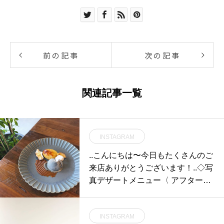
前の記事
次の記事
関連記事一覧
INSTAGRAM
..こんにちは〜︎今日もたくさんのご
来店ありがとうございます！..◇写
真デザートメニュー〈 アフターテ
ィーSET スイートポテト 〉コーヒ
ーor紅茶付き.カスタードクリーム
INSTAGRAM
を包み込んで焼き上げたあつあつ