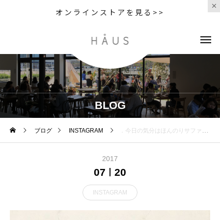
オンラインストアを見る>>
BLOG
ブログ
INSTAGRAM
．今日の気分はほんのりサファリ．．商品の説明は@haus_howell にて．#MHL.#beige#Safari#dry stripe jersey#light denim#skirt#allstar #converse #sneaker#logobag#totebag#hausmatsue #島根 #松江
2017
07
20
INSTAGRAM