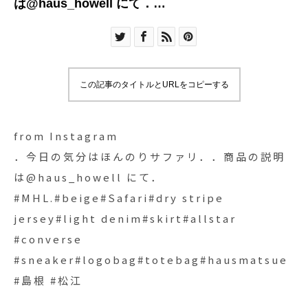
は@haus_howell にて．
#MHL.#beige#Safari#dry stripe jersey#light
denim#skirt#allstar #converse
#sneaker#logobag#totebag#hausmatsue #島根
#松江
この記事のタイトルとURLをコピーする
from Instagram
．今日の気分はほんのりサファリ．．商品の説明
は@haus_howell にて．
#MHL.#beige#Safari#dry stripe
jersey#light denim#skirt#allstar
#converse
#sneaker#logobag#totebag#hausmatsue
#島根 #松江