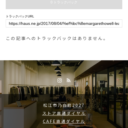
0 トラックバック
#魚介 #フレンチ鍋#スモークサー
モンのサラダ#エビのアヒージョ#
トラックバックURL
dinner #ディナー#cafestagram #in
stafood #cafe #カフェ #カフェ巡
り#haus_matsue#hausmatsue #松
この記事へのトラックバックはありません。
江カフェ #島根カフェ#松江 #島根
#山陰
松江市乃白町2027
ストア直通ダイヤル
CAFE直通ダイヤル