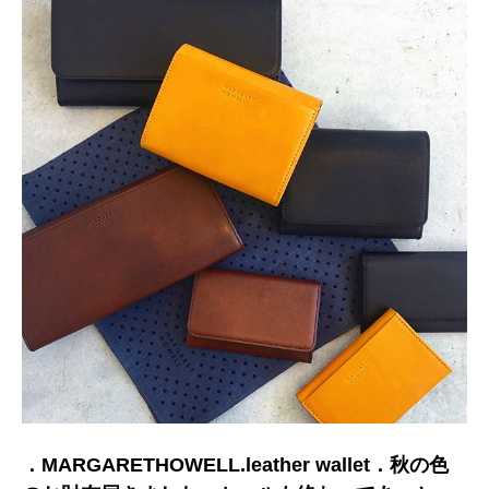
．MARGARETHOWELL.leather wallet．秋の色