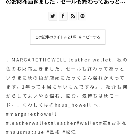
のお財布届きました．セールも終わってあっとい
うまに秋の色が店頭にたっくさん溢れかえってま
す。1年って本当に早いもんですね。．紹介も何か
らしてよいやら悩む、悩む。気持ちは秋モー
ド。．くわしくは@haus_howell へ．
この記事のタイトルとURLをコピーする
#margarethowell #leatherwallet#leather#wallet#
革#お財布#hausmatsue #島根 #松江
．MARGARETHOWELL.leather wallet．秋の
色のお財布届きました．セールも終わってあっと
いうまに秋の色が店頭にたっくさん溢れかえって
ます。1年って本当に早いもんですね。．紹介も何
からしてよいやら悩む、悩む。気持ちは秋モー
ド。．くわしくは@haus_howell へ．
#margarethowell
#leatherwallet#leather#wallet#革#お財布
#hausmatsue #島根 #松江