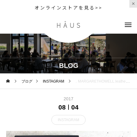
オンラインストアを見る>>
BLOG
ブログ
INSTAGRAM
．MARGARETHOWELL.leather wallet．秋の色のお財布届きました．セールも終わってあっというまに秋の色が店頭にたっくさん溢れかえってます。1年って本当に早いもんですね。．紹介も何からしてよいやら悩む、悩む。気持ちは秋モード。．くわしくは@haus_howell へ．#margarethowell #leatherwallet#leather#wallet#革#お財布#hausmatsue #島根 #松江
2017
08
04
INSTAGRAM