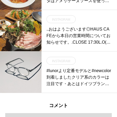
タはアメリケーヌソースを使って
おります。エビの殻を炒めること
で引き出される濃厚な甘味とコ
INSTAGRAM
ク。スタッフの中でも1番人気が
あるパスタです◎ ぜひお試しくだ
..おはようございます◎HAUS CA
さいね〜！..11時30分からのみの
FEから本日の営業時間についてお
ご予約になりますが、土日祝もラ
知らせです。.CLOSE 17:30L.O(ラ
ンチのご予約を承っております。
ストオーダー) 17:00※ディナー営
皆様のご来店心よりお待ちしてお
業は19時からです。.誠に勝手なが
ります♡…#lunch #ランチ#パスタ
INSTAGRAM
ら本日は団体様のご利用により17
#日替わり #spaghetti #pasta#エビ
時30分で一度閉店とさせていただ
#lunorより定番モデルと#newcolor
とモッツァレラ#アメリケーヌソ
きます。ディナー営業は19時から
到着しましたクリア系のカラーは
ース #サラダ #スープ #cafestagra
とさせていただきます。ご迷惑を
注目です・あとはドイツブランド
m #instafood #cafe #カフェ #カフ
おかけいたしますがよろしくお願
らしいサイズ感は一味ちがって良
ェ巡り #hausmatsue #haus_matsu
いいたします。..※貸切営業ではあ
いです・#optical#めがね#hausmat
e#松江 #島根 #山陰#松江カフェ #
りませんので19時からのご来店お
sue #島根#松江#松江メガネ#生活
島根カフェ#島根旅行
コメント
待ちしております。…#営業時間
に寄り添うメガネ#メガネ男子#メ
のお知らせ #鍋 #焙煎 #ごま豆乳鍋
ガネ女子#似合う眼鏡探したい