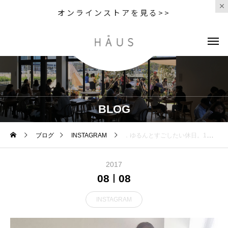
オンラインストアを見る>>
BLOG
ブログ
INSTAGRAM
．ゆるんとすごしたい休日。1枚で着れるワンピース。なんてらくちんなんだろう。．くわしくは@haus_howell へ．#MHL.#matt cotton jersey #light cotton drill#logobag #onepiece#ワンピース#hausmatsue #島根#松江
2017
08
08
INSTAGRAM