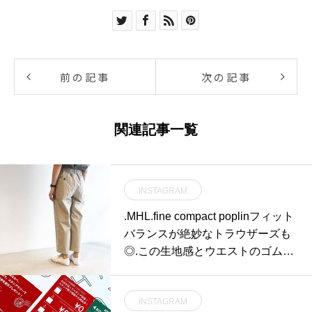
前の記事
次の記事
関連記事一覧
INSTAGRAM
.MHL.fine compact poplinフィット
バランスが絶妙なトラウザーズも
◎.この生地感とウエストのゴム病
みつきになる快適さ。.color ベー
ジュsize Ⅰ . Ⅱ .Ⅲ.#MHL.#fine co
INSTAGRAM
mpact poplin#trousers#パッカリン