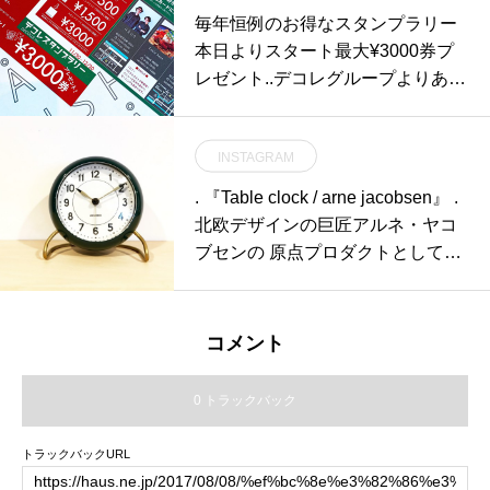
グ#hausmatsue #島根#松江
毎年恒例のお得なスタンプラリー
本日よりスタート️最大¥3000券プ
レゼント️..デコレグループよりあな
たへの感謝の気持ちを込めて。今
年もギフト券で還元しちゃいます️..
INSTAGRAM
デコレグループ恒例のスタンプラ
リー。市内をドライブしてグルー
. 『Table clock / arne jacobsen』 .
プ各店を巡って下さい。デコレか
北欧デザインの巨匠アルネ・ヤコ
らハウスまで車で5分。ハウスか
ブセンの 原点プロダクトとして知
らユーカリ荘まで15分程度です。
られるテーブル
お買い物・お食事（1500円以上）
で1つスタンプを捺印します。裏
コメント
面に各店のスタンプを集めていた
だくと最大3000円の商品券として
0 トラックバック
ご利用（2019/1/2〜3/31）いただ
けます。.参加しやすく、かなりお
トラックバックURL
得なキャンペーン！.毎年たくさん
の方がお楽しみ下さるスペシャル