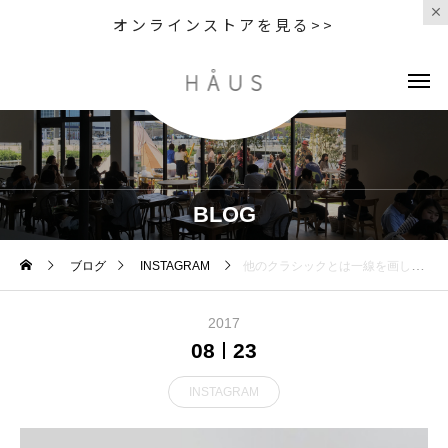
オンラインストアを見る>>
BLOG
ブログ
INSTAGRAM
他のクラシックとは一線を画した佇まいのルノアA6_246。シンプルなウェリントンタイプですが、耳に向かって太く広がるテンプル、重厚感のある蝶番の組み合わせが、そこはかとないラグジュアリーさを漂わせます。#hausmatsue #メガネ #島根#松江#ルノア#福山雅治
2017
08
23
INSTAGRAM