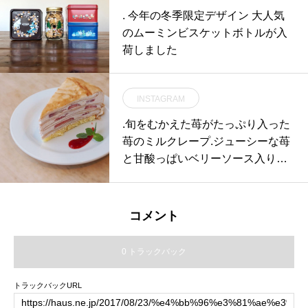
. 今年の冬季限定デザイン 大人気
のムーミンビスケットボトルが入
荷しました
INSTAGRAM
.旬をむかえた苺がたっぷり入った
苺のミルクレープ.ジューシーな苺
と甘酸っぱいベリーソース入りの
生クリームが何層にも重なって生
地とよ食感の相性の良さも生み出
しています️◎.《HÅUS営業時間》
コメント
◎ショップ 11:00〜20:00.◎TABL
E HÅUSモーニング9:00〜11:00
0 トラックバック
（Lo.11:00）ランチ 11:30〜14:00
（Lo.14:00）カフェ 14:00〜18:00
トラックバックURL
(Lo.17:30)#HAUS#HÅUS#TABLE