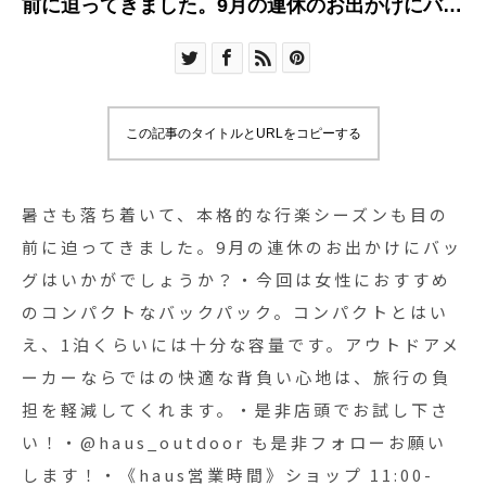
前に迫ってきました。9月の連休のお出かけにバッ
グはいかがでしょうか？・今回は女性におすすめ
のコンパクトなバックパック。コンパクトとはい
え、1泊くらいには十分な容量です。アウトドアメ
ーカーならではの快適な背負い心地は、旅行の負
この記事のタイトルとURLをコピーする
担を軽減してくれます。・是非店頭でお試し下さ
い！・@haus_outdoor も是非フォローお願いし
ます！・《haus営業時間》ショップ 11:00-20:00
暑さも落ち着いて、本格的な行楽シーズンも目の
ビストロカフェ モーニング 9:00-11:00(オーダー
前に迫ってきました。9月の連休のお出かけにバッ
ストップ10:30)ランチ〜ディナー 11:30-21:00(オ
グはいかがでしょうか？・今回は女性におすすめ
ーダーストップ
のコンパクトなバックパック。コンパクトとはい
20:15)#hausmatsue#mysteryranch#thenorthface#
え、1泊くらいには十分な容量です。アウトドアメ
ミステリーランチ#ノースフェイス
ーカーならではの快適な背負い心地は、旅行の負
#haus_outdoor
担を軽減してくれます。・是非店頭でお試し下さ
い！・@haus_outdoor も是非フォローお願い
します！・《haus営業時間》ショップ 11:00-