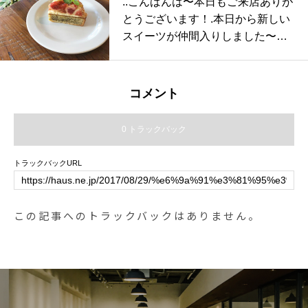
..こんばんは〜本日もご来店ありが
OWELL#LIGHTWEIGHT VENTILE
クsize Ⅰ 、 Ⅱ 、Ⅲあわせてこち
とうございます！.本日から新しい
BAG#shoulderbag#bag#hausmats
らもどうぞ@haus_howell ..#MHL
スイーツが仲間入りしました〜♡
ue #島根#松江
#LIGHET COTTON LINEN POPLI
◇写真＜ イチジクのタルト ＞紅茶
N#medicalshirt#shirt#hausmatsue
を使った風味豊かな生地にしっと
#島根#松江
りジューシーな旬のいちじくをの
コメント
せた季節限定のタルト◎.HAUSの
スイーツは専属のパティシエがひ
0 トラックバック
とつひとつ丁寧に手作りしており
ます..グレープフルーツのタルトが
トラックバックURL
残りわずかとなっております。ぜ
ひお試しくださいね♡…. . 《HAU
S営業時間》＊ショップ 11:00-20:
この記事へのトラックバックはありません。
00.＊ビストロカフェモーニング.
9:00-11:00 (Lo10:30)ランチ 11:30-
14:00カフェ 14:00-18:00ディナー
18:00-21:00 (Lo20:15)…#cake #s
weet #desserts #tart#いちじく #イ