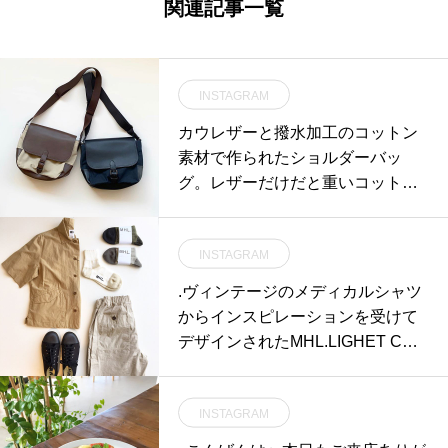
関連記事一覧
INSTAGRAM
カウレザーと撥水加工のコットン
素材で作られたショルダーバッ
グ。レザーだけだと重いコットン
だけだと、どこか頼りない…だけ
ど合わせたらいいとこ取り。サイ
INSTAGRAM
ズ感もお財布にスマホを入れても
まだ余裕のあるマチ付きのバッグ
.ヴィンテージのメディカルシャツ
です。color ベージュ、ネイビーsi
からインスピレーションを受けて
ze 横 25CM．．．高さ 324C
デザインされたMHL.LIGHET COT
M．．．マチ 9.5CM．．．ショル
TON LINEN POPLINコンパクトな
ダー(調節可) 146CMHAUSのアパ
着丈に少し長めな袖スラントした
レルのインスタはこちらです︎@ha
INSTAGRAM
ポケットがかわいいシャツです。c
us_howell ．．．#MARGARET H
olor ベージュ、ホワイト、ブラッ