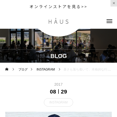
オンラインストアを見る>>
BLOG
ブログ
INSTAGRAM
暑さも落ち着いて、本格的な行楽シーズンも目の前に迫ってきました。9月の連休のお出かけにバッグはいかがでしょうか？・今回は女性におすすめのコンパクトなバックパック。コンパクトとはいえ、1泊くらいには十分な容量です。アウトドアメーカーならではの快適な背負い心地は、旅行の負担を軽減してくれます。・是非店頭でお試し下さい！・@haus_outdoor も是非フォローお願いします！・《haus営業時間》ショップ 11:00-20:00ビストロカフェ モーニング 9:00-11:00(オーダーストップ10:30)ランチ〜ディナー 11:30-21:00(オーダーストップ20:15)#hausmatsue#mysteryranch#thenorthface#ミステリーランチ#ノースフェイス#haus_outdoor
2017
08
29
INSTAGRAM