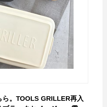
どうぞ@haus_howell ..#MA
使用した可愛らしいお
RGARET HOWELL #HEAV
仕上げました。@kuriy
Y MOLESKIN #skirt#モール
gozaimasu ※出店者
スキン#hausmatsue #島根#
なく変更になる場合が
松江
ます。※駐車場が会場
ため当日は公共交通機
利用をお願いいたしま
hausmatsue#HAU
市#HAUSの朝市#朝市
KET
。TOOLS GRILLER再入