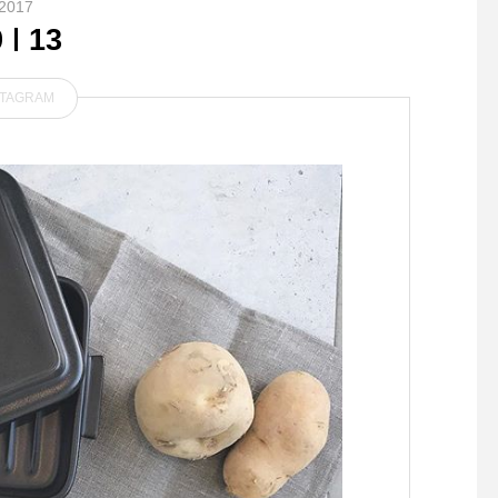
2017
9
13
STAGRAM
.これからはボトムもあった
HAUSの朝市🧅4/9(日)7
かいものがうれしい。しっか
0:00出店者ご紹介厨
りと打ち込みのあるモールス
わっぱ弁当厨屋はお弁
キン。厚手で体のラインも拾
ードブル、仕出し、ケ
いにくいから気になるお尻周
ング、出張料理の予約
り、お腹周りも安心です。.c
です。今回の商品は期
olor キャメル.HÅUSのハウ
の”お花見わっぱ弁当”
エルのインスタはこちらから
桜をイメージして春の