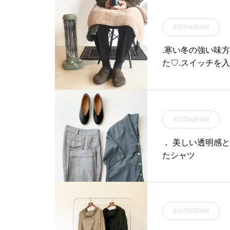
piece#shirt#scarf#silk
#シャンブレー#ワンピース
INSTAGRAM
#シャツ#hausmatsue #島
根#松江
.寒い冬の強い味
た︎♡.スイッチを
クトなので持ち運
場所にもしっくり馴
NOCARBONFA
冬 #人感センサー#
INSTAGRAM
ンテリア#hausmat
． 美しい透明感と
たシャツ
INSTAGRAM