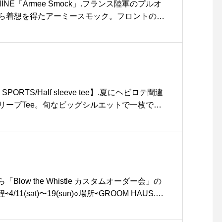
NSHINE「Armee Smock」.フランス陸軍のプルオ
festagram #instafood #
ら着想を得たアーミースモック。フロントの大
cafe #カフェ#hausmatsu
チ付きのフーデッド、サイドに大きく施したス
e #haus_matsue #松江カ
としたサイズ感とウエストスピンドルなど随所
フェ #島根カフェ#松江 #島
ございます。高密度なレーヨンウールギャバジ
根
施され、レーヨン糸が本来持つ光沢でとても奥
立てになっています。.COLOR : BLACK/B
ptainsunshine#frenchmilitary#militarysmock#h
 SPORTS/Half sleeve tee】.夏にヘビロテ間違
sue #hausmatsue #松江カフェ #島根カフェ #松江
リーブTee。旬なビッグシルエットで一枚でも
 #島根 #山陰
。ホワイト、ブラック以外のお色は製品染が施
SEDライクな風合いです。一枚で様になる無地
..#wallawalla#wallawallasport #tee#t
us#haus_matsue#hausmatsue #松江カフ
江 #島根 #山陰
ら「Blow the Whistle カスタムオーダー会」の
/11(sat)〜19(sun)○場所⇨GROOM HAUS.犬
イなど、アメリカ製のパラコードを編み込み作
り扱うBlow the Whistle(ブローザホイッス