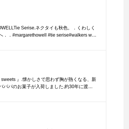
リエーションの中からお好きな色を組み合わせ、
やリード、トーイをお作りいただけるオーダー
実施いたします。.豊富なカラー展開とサイズ展
ちゃんに合ったものを細かく拘ってお作りいた
OWELLTie Serise.ネクタイも秋色。．くわしく
トと人の暮らしを豊かにする「道具」としての機
．．#margarethowell #tie serise#walkers wo
ず口笛を吹きたくなってしまうようなポップで
lkers #tie#ネクタイ#hausmatsue #島根#松江
が好印象なプロダクトです。.ぜひ、このご機会
ゃんのお楽しみ会にしてください。.明後日から
さまのご来店を心よりお待ちしております。.#
hewhistle #パラコード#首輪 #リード #トーイ#
tsue #hausmatsue #松江カフェ #島根カフェ #松
PA” sweets 』.懐かしさで思わず胸が熱くなる、新
松江 #島根 #山陰
バパパのお菓子が入荷しました.約30年に渡
以上で愛されるバーバパパ。カラフルな色味が新
ったりです◎.大人から子どもまで家族団らんで
パのニューイヤーお菓子。ぜひご覧にお越しく
apapa#バーバパパ#ニューイヤーお菓子#エイム#
tsue #hausmatsue #松江カフェ #島根カフェ #松