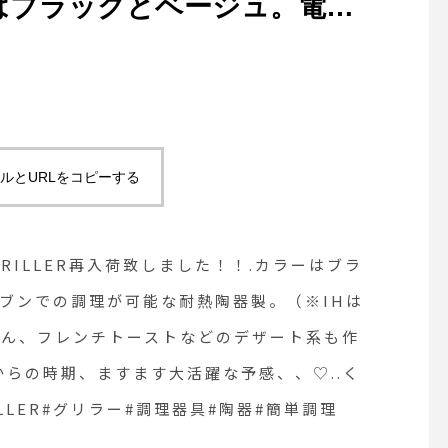
はブラックとベージュ。電子
での調理が可能な耐熱陶器
ルのみ対応）お食事系はもち
などのデザート系も作れちゃ
れ。これからの時期、ますま
ルとURLをコピーする
くは@haus_zakka
#グリラー#調理器具#陶器#簡単調
GRILLER再入荷致しました！！.カラーはブラ
松江
ブンでの調理が可能な耐熱陶器製。（※IHは
ろん、フレンチトーストなどのデザート系も作
からの時期、ますます大活躍な予感、、♡..く
GRILLER#グリラー#調理器具#陶器#簡単調理