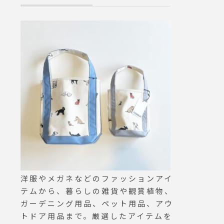
弁当に
プリザーブドフラワー#haus
どうぞ@haus_ho
a_de
matsue #島根#松江
RGARET HOW
は予告
Y MOLESKIN 
ござい
スキン#hausma
となる
松江
関のご
す。#
Sの朝の
#MAR
洋服やメガネなどのファッションアイ
テムから、暮らしの雑貨や観賞植物、
ガーデニング用品、ペット用品、アウ
トドア用品まで。厳選したアイテムを