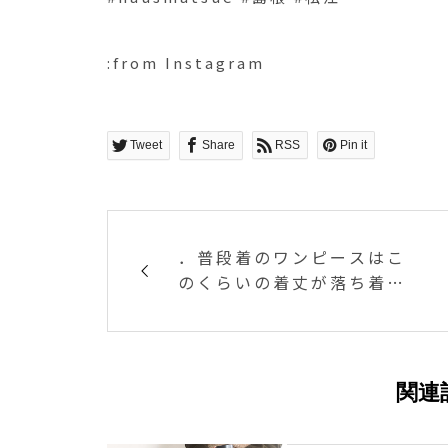
:from Instagram
Tweet
Share
RSS
Pin it
．普段着のワンピースはこ
のくらいの着丈が落ち着く
シャンブレーの軽さも。．
あわせてこちらもどうぞ︎@h
aus_howell ．．#margar
ethowell #マーガレット
関連
ハウエル#fine cotton ch
ambray #chambray#one