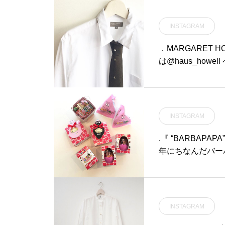
ル)。.豊富なバ
オリジナルの首輪
INSTAGRAM
会を上記の期間に
開。あなたのワン
．MARGARET H
だけます。.ペッ
は@haus_howell へ
能への拘り、思わ
ol silk Tie#wa
カラフルな色使い
をあなたとワンち
のオーダー会、皆
INSTAGRAM
オーダー会#blowt
haus #haus_ma
.『 “BARBAPA
江旅行#島根旅行#
年にちなんだバー
り、世界40カ国
年のイメージにぴ
楽しめるバーバパ
ださい。.#barb
INSTAGRAM
haus #haus_ma