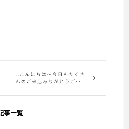
..こんにちは〜今日もたくさ
んのご来店ありがとうござ
います◎.今日はフレンチト
ーストが大人気で売り切れ
てしまいました。明日から
また復活しますのでよろし
記事一覧
くお願いします♡.今日と明
日の営業はディナーがお休