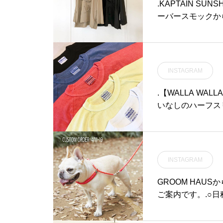
.KAPTAIN SU
ーバースモックか
きなポケットにマ
リット、ゆったり
に目を惹く特徴が
ンには撥水加工が
INSTAGRAM
行きのある雰囲気の仕
EIGESIZE : 38.#ka
.【WALLA WALLA
aus #haus_mat
いなしのハーフス
旅行#島根旅行#松江
十分様になります
されているためU
Tee、是非お試しください◎
シャツ#カットソー#ha
INSTAGRAM
ェ #島根カフェ#松
GROOM HAUSか
ご案内です。.○日程⇨4
猫用の首輪やトー
られたプロダクトを取