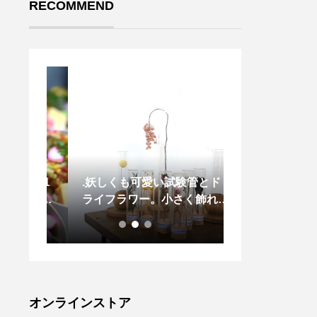
RECOMMEND
:30-1
.妖しくも可愛い試験管とド
.これからはボ
屋お花見
ライフラワー。小さく飾れて
かいものがうれ
当、オ
ホコリがつかないのもうれし
りと打ち込みの
ータリ
いところです。お部屋のアク
キン。厚手で体
専門店
セントにおすすめですHÅUS
いにくいから気
間限定
のプリザのInstagramはこち
り、お腹周りも
です。
らからどうぞ↓@haus_flowe
olor キャメル
食材を
r .#試験管#ドライフラワー#
エルのインスタ
オンラインストア