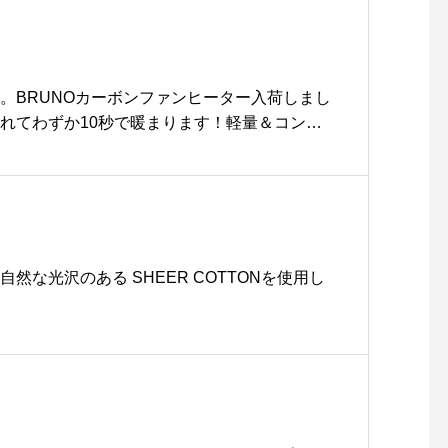
みなのでお気をつけくださ
い。CLOSE 18:00L.O 17:
30.ご迷惑をおかけして申し
訳ありません。金曜日の15
方。BRUNOカーボンファンヒーター入荷しまし
日からは通常通りの営業時
入れてわずか10秒で暖まります！軽量＆コンパ
間になりますので、よろし
びも楽々◎ノスタルジックなデザインでどんな
くお願いいたします。..物販
染んでくれます。.#BRUNO #ブルーノ#BRU
は20時まで営業しておりま
NHEATER#カーボンファンヒーター#ヒーター #
す◎..こちらのページも随時
グレージュ #カーキ #ブラック#家電 #家具 #イ
更新しておりますのでチェ
sue #島根 #松江
ックしてみてくださいね♡
自然な光沢のある SHEER COTTONを使用し
@haus_cafe_foods .. .m
orning9:00〜11:00(lo.1
0:30)lunch11:30〜14:00
cafe14:00〜18:00dinner
18:00〜21:00(lo.20:1
5)..#フレンチトースト#fre
nchtoast #cafetime #ca