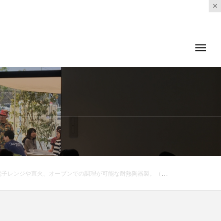
、ますます大活躍な予感、、♡..くわしくは@haus_zakka ..#TOOLS GRILLER#グリラー#調理器具#陶器#簡単調理#hausmatsue #島根 #松江