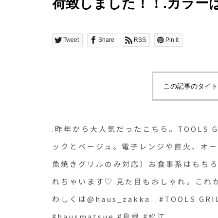
荷致しました！！.カラー
レンジや直火、オーブン
製。（※IHは魚焼きグリ
Tweet
Share
RSS
Pin it
ろん、フレンチトースト
います♡.見た目もおしゃ
この記事のタイト
す大活躍な予感、、♡..くわし
..#TOOLS GRILLER
.昨年から大人気だったこちら。TOOLS 
理#hausmatsue #島根 #
ックとベージュ。電子レンジや直火、オー
魚焼きグリルのみ対応）お食事系はもち
れちゃいます♡.見た目もおしゃれ。これ
わしくは@haus_zakka ..#TOOLS 
#hausmatsue #島根 #松江