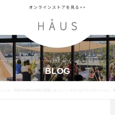
オンラインストアを見る>>
BLOG
荷致しました！！.カラーはブラックとベージュ。電子レンジや直火、オーブンでの調理が可能な耐熱陶器製。（※IHは魚焼きグリルのみ対応）お食事系はもちろん、フレンチトーストなどのデザート系も作れちゃいます♡.見た目もおしゃれ。これからの時期