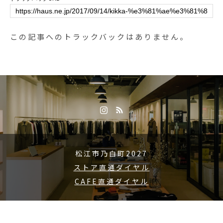
ミング #松江ペットサロン #松江
ース#きのこ #4種類#しめじ #マッ
ペット #松江#島根#hausmathue #
シュルーム#えりんぎ #まいたけ#
groomhause #george
スープ #サラダ #デザート #ドリン
この記事へのトラックバックはありません。
ク付き #cafestagram #instafood #c
afe #カフェ #カフェ巡り#haus_m
atsue#hausmatsue #松江カフェ #
島根カフェ#松江 #島根 #山陰
松江市乃白町2027
ストア直通ダイヤル
CAFE直通ダイヤル
Copyright © 2015