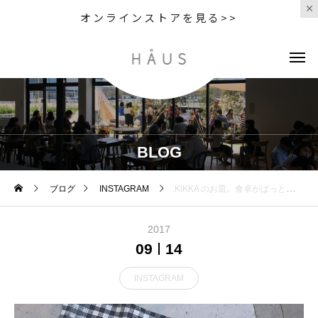
オンラインストアを見る>>
BLOG
ブログ
INSTAGRAM
.KIKKA のお皿。食卓がぱっとはなやぐかわいらしい形の器。.大きさによって使い方はさまざま。どんな料理にも合うやわらかい色味です。重ねてみると花びらが重なっているみたい♡とってもすてきです♡..こちらもぜひ♡@haus_zakka …#KIKKA #食器#キッチンツール#お皿 #プレート#お花 #菊花#hausmatsue#島根 #松江
2017
09
14
INSTAGRAM