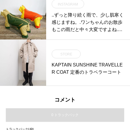
INSTAGRAM
ときのことチーズをのせてこんが
り焼き上げました。きのこは4種
..ずっと降り続く雨で、少し肌寒く
類使っております。えりんぎ、し
感じますね。.ワンちゃんのお散歩
めじ、まいたけ、マッシュルー
もこの雨だと中々大変ですよね.こ
ム。きのこ好きにはたまりません
んな日に1枚あると便利な足まで
っ！..あつあつなので寒い日にはぴ
着いてて、お腹もカバーしてくれ
ったりですよ。明日も朝9時から
るナイロンジャケット。.当店の人
STORE
モーニング営業しております。. ※
気ブランド,【GEORGE】のナイ
ランチ準備のためラストオーダー
KAPTAIN SUNSHINE TRAVELLE
ロンジャケットです。.可愛い木の
は10時半とさせていただいており
R COAT 定番のトラベラーコート
枝のロゴがワンポイントで入って
ます。ご了承くださいませ。..明日
いて可愛いですよ◎..ナイロン10
もたくさんのご来店お待ちしてお
0%なので、撥水性にも優れてま
ります♡..こちらのページも随時更
す。 ..この時期のお散歩にオスス
新中です。チェックお願いします
コメント
メの1枚です◎ .GROOM HAUS松
♡@haus_cafe_foods ..#morning #
江市乃白町20270852-61-2885ope
breakfast #モーニングプレート #
0 トラックバック
n 9:00close 18:00@haus_matsue#
朝ごはん#クロックムッシュ#チキ
松江トリミングサロン #松江トリ
ンときのこ#自家製 #ベシャメルソ
トラックバックURL