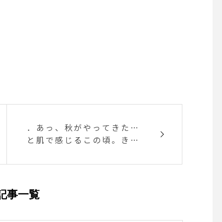
．あっ、秋がやってきた…
と肌で感じるこの頃。きょ
うは、このまま冬でも来て
しまうんじゃないかと思う
くらいの寒さ。カットソー1
枚ではさすがに寒いからカ
記事一覧
ーデを羽織って。コットン
カーデなら晴れの週末の朝