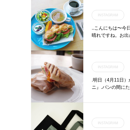
スマス。..#amito#Xm
ace#hausmatsu
INSTAGRAM
..こんにちは〜
晴れですね。お出
♡..◇写真モー
ンク付.エビとア
ってサクサクのク
ューム満点です！
INSTAGRAM
しください♡…本
ダー20時15分).
.明日（4月11
cafe_foods #m
ニ』.パンの間に
レート #クロワッサ
ッと焼き上げまし
afood #cafestagram #cafe #カ
です..ただ今TA
us_matsue#
間隔を開けてのお
#松江モーニング
ティーSHUSH
INSTAGRAM
ます。.ご理解とご