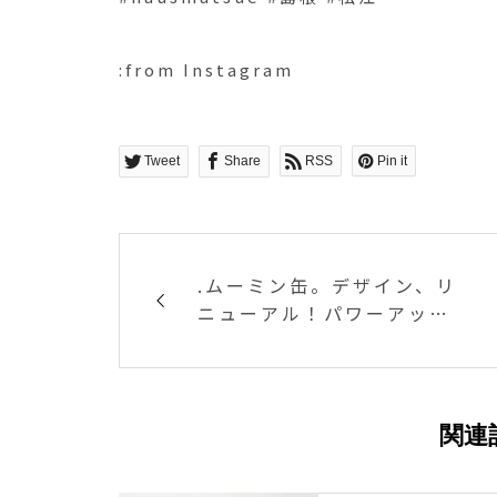
:from Instagram
Tweet
Share
RSS
Pin it
.ムーミン缶。デザイン、リ
ニューアル！パワーアップ
して戻ってきました♡♡.鮮
やかな色味、浮き出たデザ
イン、優しげなタッチのム
ーミンたち。.食べた後に残
関連
る缶どれにしようか、、、
贅沢な悩みです♡♡..合わせ