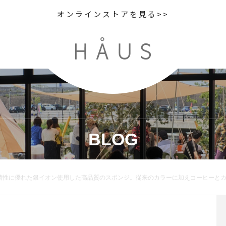
オンラインストアを見る>>
BLOG
ンジ。従来のカラーに加えコーヒーとカフェオレが仲間入りしました♡.全面使用可能、ソフトな手触りなので握り心地も良いです！なにより抗菌効果の持続性が高いのでとてもおすすめです♡..合わせてこちらも宜しくお願いします！@haus_zak