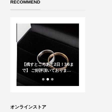
RECOMMEND
 HOOD
【残すところあと2日！3/6ま
HAUSのお料理
のスウ
で】 ご好評頂いておりま
りに拘っていま
愛犬用
す、マリッジリングオーダー
相談会も残すところあと2日
と
オンラインストア