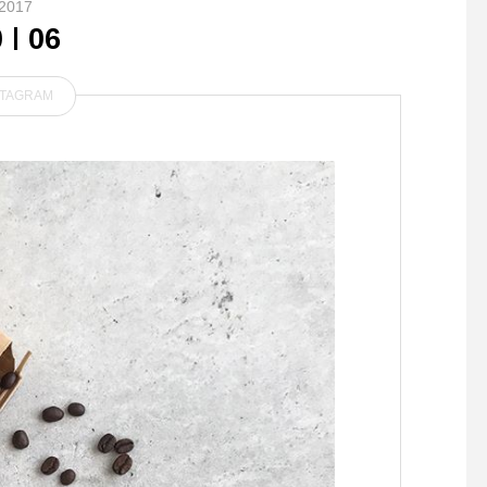
2017
0
06
STAGRAM
HAUSのお料理は 全て手作
. . 【GEORGE Happy
りに拘っています
IE】 . コットン100%
ェット生地で作られた
パーカー