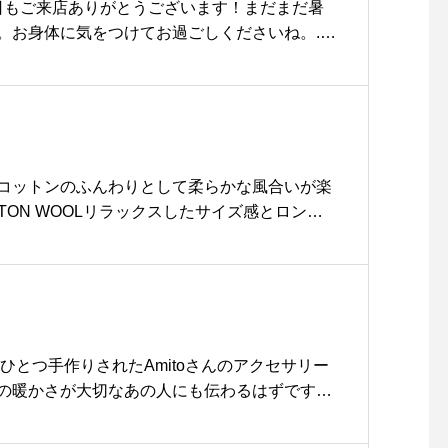
本日もご来店ありがとうございます！まだまだ暑
。お身体に気をつけてお過ごしくださいね。..
のフロート大好評いただいております♡.◇コー
ーヒーゼリーフロート◇ほうじ茶ゼリーフロー
茶ゼリーフロート完売しておりましたが明日から
意してみなさまのご来店をお待ちしております
イクアウト承っております◎.期間限定ドリンク
試しくださいね◎… 《HAUS営業時間》＊ショ
コットンのふんわりとして柔らかな風合いが楽
0.＊ビストロカフェモーニング. 9:00-11:00 (Lo10:
OTTON WOOLリラックスしたサイズ感とロング
ザインが新鮮なワンピースです。羽織り物とし
k #ドリンク #夏限定 #期間限定#coffee #coffeefloat
color ベージュ、ネイビーHÅUSのハウエル
#コーヒーフロート#コーヒーゼリーフロート#ほうじ
aus_howell . . .#margarethowell #hou
ート #takeout #テイクアウト#cafe #カフ
SOFT COTTON WOOL#hausmatsue #島根#松江
江カフェ #島根カフェ #松江 #島根 #山陰#hau
atsue
ひとつ手作りされたAmitoさんのアクセサリー
の暖かさが大切なあの人にも伝わるはずです。.
がんばった自分へのご褒美にも。クリスマスは
ってくるもの。いよいよ来週は待ち遠しいクリ