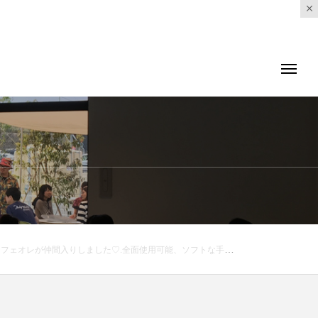
ka ..#亀の子#亀の子スポンジ#スポンジ#水回り#コーヒー #カフェオレ#新色#お掃除 #soil #珪藻土#スポンジ置き#hausmatsue #島根 #松江