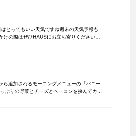
as#Christmas#gift#accessory#pierce#neckl
e #島根#松江
今日はとってもいい天気ですね︎週末の天気予報も
かけの際はぜひHAUSにお立ち寄りください
ニングメニュースープ、サラダ、デザート、ドリ
ボカドにHAUS自慢のタルタルソースを贅沢に使
ロワッサンにサンドしました◎美味しくてボリ
フレンチトーストの次に人気です♡ぜひ、お試
日も21時まで営業しております。(ラストオー
.こちらのページもチェックお願いします︎@haus_
日）から追加されるモーニングメニューの『パニー
orning #breakfast #朝食 #朝ごはん#モーニングプ
たっぷりの野菜とチーズとベーコンを挟んでカリ
ン#クロワッサンサンド#エビ #アボカド#inst
た🥖自家製ハニーマスタードがいいアクセント
フェ #カフェ巡り#hausmatsue #ha
BLEHAUSではコロナの対策としてお客様同士の
松江 #島根#島根カフェ#松江カフェ#島根モーニング
席のご案内をしております。入店の際に「リバ
U」での手の消毒をしたのちに案内をさせて頂き
協力をよろしくお願いします。.《HÅUS営業