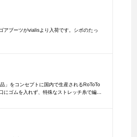
晩のお供にも。半端な時期
のお役立ちアイテム。．あ
わせてこちらもどうぞ︎@ha
us_howell ..#MHL.#soft
アブーツがvialisより入荷です。シボのたっ
slub cotton#cotton#ca
rdigan#slub#カーデ#rag
lan#hausmatsue #島根#
松江
品」をコンセプトに国内で生産されるRoToTo
口にゴムを入れず、特殊なストレッチ糸で編み
「MOCCHIL SOCKS」、リサイクルシルク
編み立てられた「SILK NOIL」、以上2種類
す。長期的に履ける特別感ある一足、ぜひお試
#socks#haus #haus_matsue #hausmatsue #
フェ #松江 #島根 #山陰