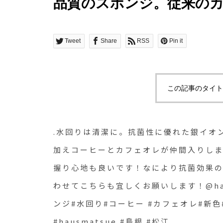
品質のスポンジ。従来の
ェオレが仲間入りしました
手触りなので握り心地も
Tweet
Share
RSS
Pin it
の持続性が高いのでとても
ちらも宜しくお願いします！@h
この記事のタイト
亀の子スポンジ#スポンジ#
レ#新色#お掃除 #soil 
.水回りは清潔に。抗菌性に優れた銀イオ
#hausmatsue #島根 #松江
加えコーヒーとカフェオレが仲間入りしま
握り心地も良いです！なにより抗菌効果の
わせてこちらも宜しくお願いします！@haus
ンジ#水回り#コーヒー #カフェオレ#新色#
#hausmatsue #島根 #松江