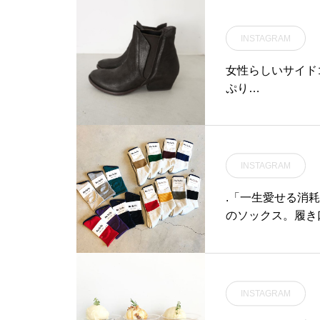
てこちらも宜しくお願いし
ます！@haus_cafe_food
INSTAGRAM
s ..#ムーミン#ムーミン谷#
ムーミン谷のビスケット#ビ
女性らしいサイドゴ
スケット#ココア #ミルク #
ぷり…
ラズベリー#赤 #青 #黄色#
おかし #おやつ#hausmats
ue #島根 #松江
INSTAGRAM
.「一生愛せる消耗
のソックス。履き
立てフィットさせる
をふんだんき使用し
が入荷しておりま
しください◎.#rototo
INSTAGRAM
松江カフェ #島根カ