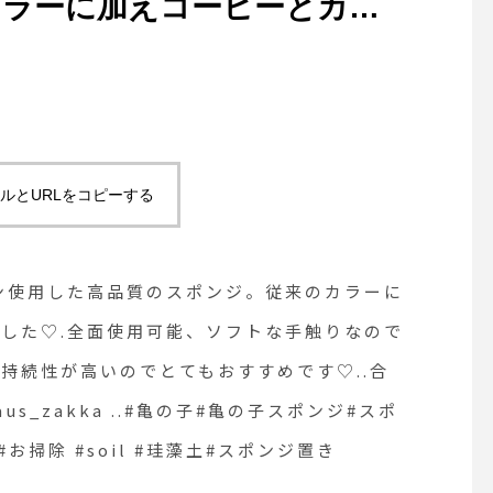
カラーに加えコーヒーとカフ
♡.全面使用可能、ソフトな
良いです！なにより抗菌効果
おすすめです♡..合わせてこ
aus_zakka ..#亀の子#
ルとURLをコピーする
水回り#コーヒー #カフェオ
#珪藻土#スポンジ置き
ン使用した高品質のスポンジ。従来のカラーに
した♡.全面使用可能、ソフトな手触りなので
持続性が高いのでとてもおすすめです♡..合
_zakka ..#亀の子#亀の子スポンジ#スポ
お掃除 #soil #珪藻土#スポンジ置き