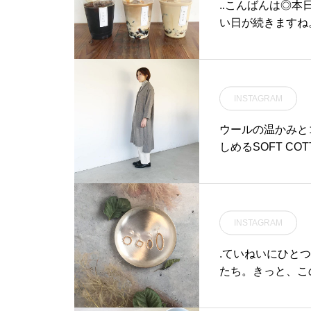
..こんばんは◎
い日が続きますね
期間限定ドリンク
ヒーフロート◇コ
ト.本日、ほうじ
またたくさんご用
INSTAGRAM
♡.フロートもテ
なのでぜひぜひお
ウールの温かみと
ップ 11:00-20:0
しめるSOFT C
30)ランチ 11:30-14:00カフェ 14:00-18:00ディナー 18:00-21:00 (L
シャツのようなデ
o20:15)..#drin
てもおすすめです。
#espresso 
のインスタはこちらです︎@h
茶ゼリーフロート#フロ
sehold goods#
INSTAGRAM
ェ #カフェ巡り#松
smatsue #haus_m
.ていねいにひとつ
たち。きっと、こ
そして今年1年間
みんなに等しくや