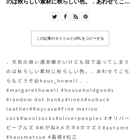
のは秋らしい素材に秋らしい色。．あわせてこち
らもどうぞ︎@haus_howell ．．#margarethowell
#householdgoods #random dot
hanky#linen#nubuck leather#Keycase#Fine
merino sock#woolsocks#oliverpeoples #オリバ
この記事のタイトルとURLをコピーする
ーピープルズ #めがね#メガネ#ガマズミ#autumn
#hausmatsue #島根#松江
．天気の良い週末暖かいけども目で追ってしまう
のは秋らしい素材に秋らしい色。．あわせてこち
らもどうぞ︎@haus_howell ．．
#margarethowell #householdgoods
#random dot hanky#linen#nubuck
leather#Keycase#Fine merino
sock#woolsocks#oliverpeoples #オリバー
ピープルズ #めがね#メガネ#ガマズミ#autumn
#hausmatsue #島根#松江