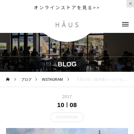
オンラインストアを見る>>
BLOG
ブログ
INSTAGRAM
．天気の良い週末暖かいけども目で追ってしまうのは秋らしい素材に秋らしい色。．あわせてこちらもどうぞ︎@haus_howell ．．#margarethowell #householdgoods #random dot hanky#linen#nubuck leather#Keycase#Fine merino sock#woolsocks#oliverpeoples #オリバーピープルズ #めがね#メガネ#ガマズミ#autumn #hausmatsue #島根#松江
2017
10
08
INSTAGRAM