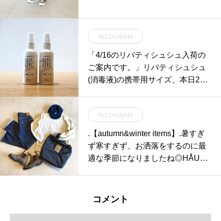
INSTAGRAM
「4/16のリバティシュシュ入荷の
ご案内です。」リバティシュシュ
(消毒液)の携帯用サイズ、本日20
本限定で入荷しました。.なお販売
にあたりまして下記の制限を設け
INSTAGRAM
させていただいております。.○お
一人様2本のご購入とさせていた
.【autumn&winter items】.暑すぎ
だいております。○店頭での販売
ず寒すぎず、お洒落をするのに最
のみとさせていただいておりま
適な季節になりましたね◎HÅUS
す。○お電話でのお取り置きは受
アウトドアコーナーでは旬な秋冬
け付け致しかねます。ご了承くだ
服が多数入荷しております。王道
さいませ。コロナ対策関連の商品
ブランドからコアなブランドま
コメント
入荷が困難になりお客様にはご迷
で、幅広くセレクトしておりま
惑をおかけしております。申し訳
す。今年の気分にぴったりのお洋