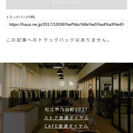
0 トラックバック
ございませんがご了承くださいま
服を探しに、ぜひお立ち寄りくだ
せ。.#リバティシュシュ#消毒液#
さいませ◎.#autumnwinter #outdo
トラックバックURL
ウイルス対策#haus #haus_matsu
or#アウトドア#haus #haus_matsu
e #hausmatsue #松江カフェ #島根
e #hausmatsue #松江カフェ #島根
カフェ #松江旅行#島根旅行#松江
カフェ #松江 #島根 #山陰
この記事へのトラックバックはありません。
#島根 #山陰
松江市乃白町2027
ストア直通ダイヤル
CAFE直通ダイヤル