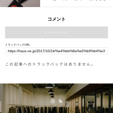
されます。フレッシュな花々や植
物、果実の魅力を最大限に生かし
た『PLANT』プラントシリーズポ
コメント
ーチに入るサイズのハンドクリー
ム。手洗いの後の保湿や香りで気
0 トラックバック
分を和らげたいときに。保湿力と
防錆性に優れたプロヴァンスの養
トラックバックURL
蜂場産のビーズワックス（ミツロ
ウ）が配合されています。□□□□□
□ □□□□□□ □□□□□□ □□□□□□ □□□
この記事へのトラックバックはありません。
本アカウントのプロフィールURL
からアクセス頂けます。是非、ご
覧下さいませ！ @haus_netstore □
□□□□□ □□□□□□ □□□□□□ □□□□□□
□□□#store#haus_netstore #DURA
NCE#デュランス#ハンドクリーム
#handcream#gift#haus_matsue #h
aus_netstore