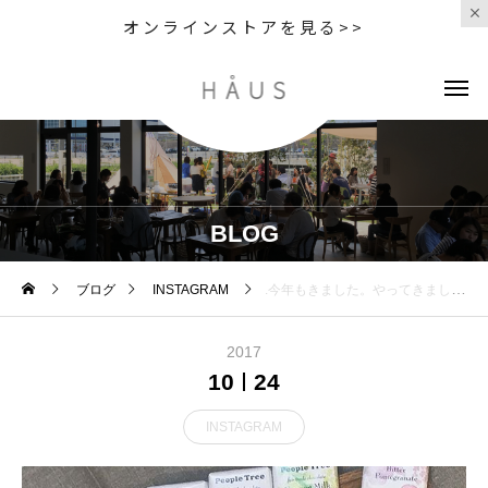
オンラインストアを見る>>
BLOG
ブログ
INSTAGRAM
.今年もきました。やってきました。寒い時期にしか会えない。この子たち♡今年から抹茶味が仲間入り。濃い抹茶味とパフの食感にスタッフも大絶賛。どれもこれも美味しそうで選びきれない、、、大神慶子さんのイラストがとっても素敵です♡目でも口でも楽しめるピープルツリーのチョコ。ぜひぜひ。おすすめです！..@haus_cafe_foods こちらもよろしくお願いします︎..#ピープルツリー #peopletree #people tree#フェアトレード #チョコ#フェアトレード チョコ#板チョコ#冬季限定#おやつ #おかし #甘いもの#ギフト #gift #贈り物#hausmatsue#島根 #松江
2017
10
24
INSTAGRAM