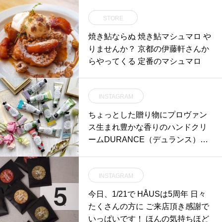
STORE
焼き鮎ならぬ 焼き鮎マシュマロ や
りませんか？ 京都の伊藤軒さんか
らやってくる 定番のマシュマロ
INSTAGRAM
ちょっとした贈り物にプロヴァン
ス生まれ豊かな香りのハンドクリ
ームDURANCE（デュランス）プ
ラント- ハンドクリーム南仏グリ
ニャンにあるデュランス「できる
INSTAGRAM
限り自社の畑と地元の農場で有機
栽培された原料を使用する」とい
今日、1/21で HÅUSは5周年 日々
うポリシーを守って厳選された原
たくさんの方に ご来店頂き感謝で
材料は、香りの都グラースで調香
いっぱいです！ ほんの気持ちほど