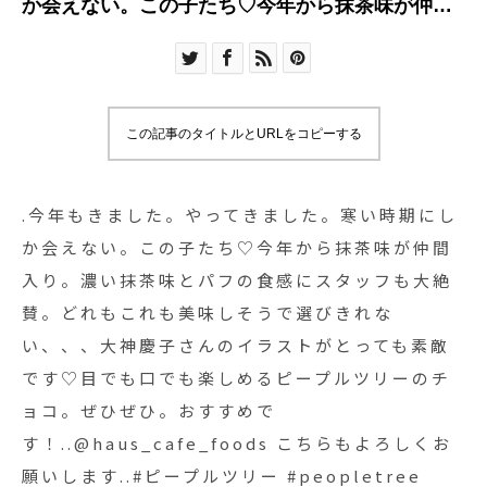
か会えない。この子たち♡今年から抹茶味が仲間
入り。濃い抹茶味とパフの食感にスタッフも大絶
賛。どれもこれも美味しそうで選びきれな
い、、、大神慶子さんのイラストがとっても素敵
です♡目でも口でも楽しめるピープルツリーのチ
この記事のタイトルとURLをコピーする
ョコ。ぜひぜひ。おすすめで
す！..@haus_cafe_foods こちらもよろしくお願
いします︎..#ピープルツリー #peopletree #people
.今年もきました。やってきました。寒い時期にし
tree#フェアトレード #チョコ#フェアトレード チ
か会えない。この子たち♡今年から抹茶味が仲間
ョコ#板チョコ#冬季限定#おやつ #おかし #甘いも
入り。濃い抹茶味とパフの食感にスタッフも大絶
の#ギフト #gift #贈り物#hausmatsue#島根 #松江
賛。どれもこれも美味しそうで選びきれな
い、、、大神慶子さんのイラストがとっても素敵
です♡目でも口でも楽しめるピープルツリーのチ
ョコ。ぜひぜひ。おすすめで
す！..@haus_cafe_foods こちらもよろしくお
願いします︎..#ピープルツリー #peopletree