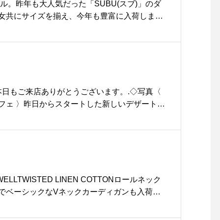
行#島根旅行#松江 #島根 #山陰
ル。昨年も大人気だった「SUBÜ(スブ)」のダ
女共にサイズを揃え、今年も豊富に入荷しまし
ダル」として全国的に人気のSUBÜ。中綿入りの
み込み、冬の屋外でも極上の暖かさを発揮。起
インソールも抜群の踏み心地です。.革新的なSU
ル、是非店頭でご体感ください。.#subu#dow
matsue #hausmatsue #松江カフェ #島根カフェ #
#松江 #島根 #山陰
！本日もご来店ありがとうございます。.◇写真〈
フェ 〉昨日からスタートした新しいデザートで
中にいちごムースをたっぷり詰めて。バニラアイ
ー、クッキーをのせ、贅沢なスイーツに仕上げ
けの限定スイーツです︎ぜひお試しくださいね〜
時間》＊ショップ 11:00-20:00.＊ビストロカフ
o10:30)ランチ 11:30-14:00カフェ 14:
WELLTWISTED LINEN COTTONロールネック
strawberry # #シューパフェ#パフェ#いちごムー
でベーシックなVネックカーディガンも入荷し
クッキー#期間限定#cafe #カフェ #カフェ巡り#
夏のコーディネートにおすすめです。color
haus_matsue #松江カフェ #島根カフェ#松江 #島根
トラス、ブラックあわせてこちらもどうぞ@ha