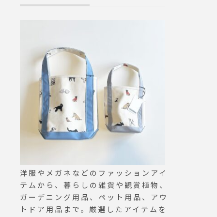
s松江市乃白町20270852-61-
さんのお困りの
5885open 9:00close 18:00
楽しいしつけ教
@groom_haus#groomhaus
た.犬目線での
#松江市ペットサロン#松江市
為になるお話を
ペット #松江市グルーマー#
いただきました
トリミングサロン#松江 #島
の後は、TABL
根
可愛いイベント
お召し上がりい
た.天気が悪く
たしつけ教室で
まの協力のもと
たご参加いただ
ありがとうござ
AUS通販サイト
やわんちゃんグ
洋服やメガネなどのファッションアイ
https://net-sto
テムから、暮らしの雑貨や観賞植物、
詳しくは↓@haus
ガーデニング用品、ペット用品、アウ
ぜひ、ご覧下さ
トドア用品まで。厳選したアイテムを
HAUS松江市乃白