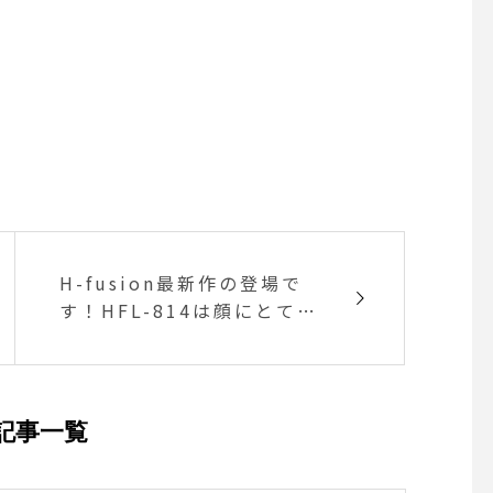
H-fusion最新作の登場で
す！HFL-814は顔にとても
馴染みやすい小振りのラウ
ンドで調整のしやすいノー
ズパッド付！ブラウンとク
リアの2層の生地はプラスチ
記事一覧
ックのボリュームを感じな
い軽やかな印象です。#hau