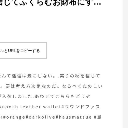
信じてふくらむお財布にする
2-61-2885open 9:00close 1
8:00@haus_matsue #松江
は考え方次第なのだ。なるべ
トリミングサロン #松江トリ
ミング #松江スパシャンプー
。.長財布と二つ折り財布が
#松江ペットサロン #松江ペ
もどうぞ@haus_howell
ット #松江#山陰#島根#haus
mathue #groomhaus
oth leather wallet#ラウンドフ
ルとURLをコピーする
り財布#牛革
live#hausmatsue #島根#松江
なんて迷信は気にしない。.実りの秋を信じて
る。要は考え方次第なのだ。なるべくたのしい
入荷しました︎.あわせてこちらもどうぞ
 #snooth leather wallet#ラウンドファス
range#darkolive#hausmatsue #島