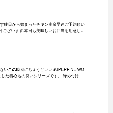
rethowell #twisted linen cotton #knit#hausmats
ます️昨日から始まったチキン南蛮早速ご予約頂い
うございます️.本日も美味しいお弁当を用意して
ご来店ください.《HÅUS営業時間》◎ショップ
AUS#HÅUS#TABLEHAUS#hausmatsue#haus_
tte#crepe#ガレット#クレープ#クレープリー#松江ラ
サンドイッチ#モーニング#松江モーニング#mo
ク#テイクアウトドリンク#パスタ#パスタランチ#松
#タピオカ#松江タピオカ
ないこの時期にちょうどいいSUPERFINE WO
りとした着心地の良いシリーズです。.締め付けず
ットソーのようなシルエットはすっきりと着れ
同じシリーズでカーディガンも入荷です。colo
イトグレー、ブラック.HÅUSのハウエルのイン
haus_howell …#margarethowell #SU
#knit#イタリー糸#hausmatsue #島根#松江