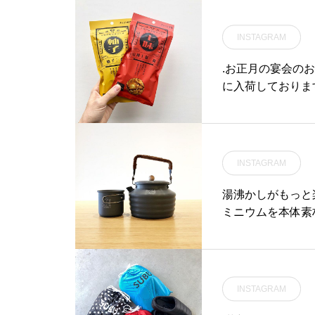
brushed cotton chino#
trousers#sneaker#sock
INSTAGRAM
s#hausmatsue #島根#松
江
.お正月の宴会の
に入荷しておりま
掻き立てるお味が
ケージも目を惹き
◎.#大橋珍味堂#柿
_matsue #ha
INSTAGRAM
旅行#松江 #島根 
湯沸かしがもっと
ミニウムを本体素
ル。熱伝導にも優
す。モダンクラシ
にもよく合います
ご覧くださいませ。.
INSTAGRAM
ム#湯沸かし#haus #