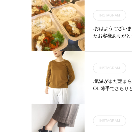
#山陰#島根旅行
us_howell .#marga
ue #島根#松江
INSTAGRAM
.おはようござい
たお客様ありがと
おりますので是非
11:00〜20:00#H
matsue#gale
ンチ#松江カフェ#
INSTAGRAM
rning#ドリン
江パスタ#ケーキ
.気温がまだ定まら
OL.薄手でさら
ストンと落ちるカ
てうれしいです。.
r マスタード、ラ
スタはこちらからどうぞ@
INSTAGRAM
PERFINE WOOL