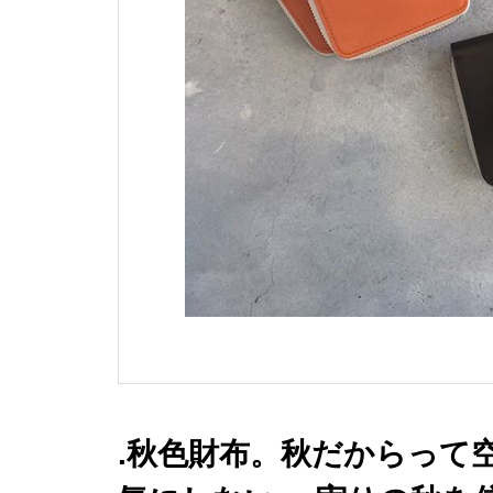
.秋色財布。秋だからって