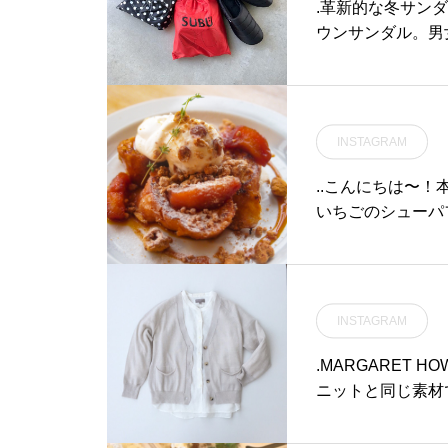
根カフェ #松江旅
.革新的な冬サンダ
ウンサンダル。男
た。.「冬のサン
アッパーが足を包
毛した4層構造の
BÜのダウンサンダ
INSTAGRAM
n#haus #haus_
松江旅行#島根旅行
..こんにちは〜
いちごのシューパ
す♡.シュー皮の
ス、苺、ラズベリ
ました。この冬だ
♡… 《HAUS営業
INSTAGRAM
ェモーニング. 9:00-11:00 (L
00-18:00ディナー 18:00-21:00 (Lo20:15)…#dessert #sweets #parf
.MARGARET HO
ait#いちご #苺 #
ニットと同じ素材
ス #ラズベリー #
てます。春先から初
hausmatsue #
ライトグレー、シ