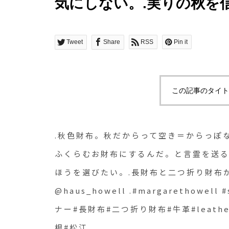
気にしない。.実りの秋を
んだ。と言霊を送る。要
くたのしいほうを選びたい
Tweet
Share
RSS
Pin it
入荷しました︎.あわせてこちら
.#margarethowell #sno
この記事のタイト
ァスナー#長財布#二つ折
#leather#orange#darko
.秋色財布。秋だからって空き＝からっぽ
ふくらむお財布にするんだ。と言霊を送
ほうを選びたい。.長財布と二つ折り財布が
@haus_howell .#margarethowell
ナー#長財布#二つ折り財布#牛革#leather#o
根#松江