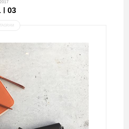
2017
1
03
STAGRAM
..11月22日は天気が悪くなり
ましたがHAUSのお庭、gro
もう少し夏を楽しむ
om_haus️にて、わんちゃん
のしつけ教室を開催いたしま
した.訓練士師範の資格を持
っておらる松江愛犬訓練所の
今井義孝先生をお招きしてし
つけの基本的なことから、皆