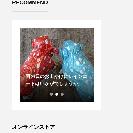
RECOMMEND
雨の日のお出かけにレインコ
..11月22日
ートはいかがでしょうか。綺
ましたがHAUS
麗なレッドとブルーの2色が
om_haus️に
ございます。サイズはXXSか
のしつけ教室を
らXLまで。マジックテープ
した.訓練士師
なので、脱ぎ気も簡単に出来
っておらる松江
ますよ。是非一度お店に見に
今井義孝先生を
来てみて下さい。groomhau
つけの基本的な
オンラインストア