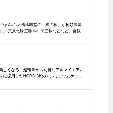
s_matsue #めがね女子 #
眼鏡 #島根 #松江眼鏡 #松
江#h-fusion #ラウンド #
クラウンパント
おつまみに.大橋珍味堂の「柿の種」が種類豊富
す。.京風七味三昧や柚子三昧などなど。食欲を
よりどりみどりです。レトロなデザインのパッ
ます。.ちょっとした手土産にもおすすめです
の種#おつまみ#年末年始#手土産#haus #haus
usmatsue #松江カフェ #島根カフェ #松江旅行#島根
#山陰
楽しくなる。超軽量かつ硬質なアルマイトアル
材に採用したNORDISKのアルミニウムケト
れているのでスピーディな湯沸かしが可能で
ックなデザインで、焚き火やキャンプの雰囲気
。.長らく大人気のアルミニウムマグも合わせて
#nordisk#ノルディスク#超軽量#アルミニウ
haus_matsue #hausmatsue #松江カフェ #島