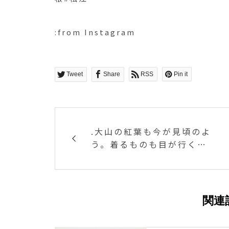
:from Instagram
Tweet
Share
RSS
Pin it
.大山の紅葉も今が見頃のよ
う。着るものも目が行くの
は秋色。なつかしい雰囲気
のダークオレンジがとても
すてき。.あわせてこちらも
どうぞ@haus_howell ..#
関連
MHL.#hand lib wool#kn
it#ポロワース#羊毛#basic