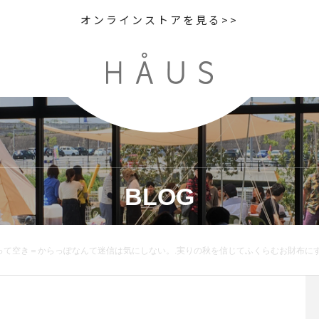
オンラインストアを見る>>
BLOG
.実りの秋を信じてふくらむお財布にするんだ。と言霊を送る。要は考え方次第なのだ。なるべくたのしいほうを選びたい。.長財布と二つ折り財布が入荷しました︎.あわせてこちらもどうぞ@haus_howell .#margarethowell #sno