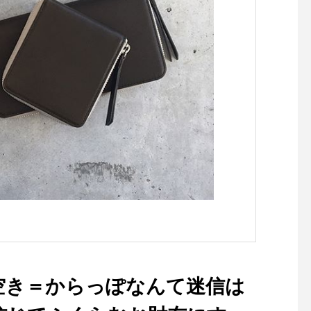
さんのお困りのことなどなど
楽しいしつけ教室になりまし
た.犬目線での考え方など、
為になるお話をたくさんして
いただきました.しつけ教室
の後は、TABLE HAUSにて
可愛いイベント用のケーキを
お召し上がりいただきまし
た.天気が悪くなってしまっ
たしつけ教室でしたがみなさ
まの協力のもと開催できまし
たご参加いただいたみなさま
ありがとうございました.【H
AUS通販サイトではフード
やわんちゃんグッズ販売中】
https://net-store.haus.ne.jp/
詳しくは↓@haus_net_store
空き＝からっぽなんて迷信は
ぜひ、ご覧下さい！.GROOM
HAUS松江市乃白町2027085