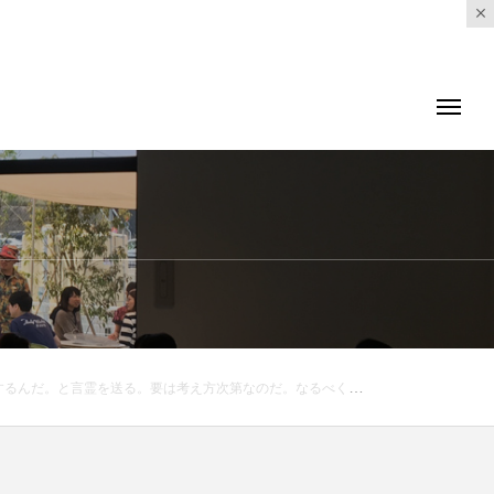
oth leather wallet#ラウンドファスナー#長財布#二つ折り財布#牛革#leather#orange#darkolive#hausmatsue #島根#松江