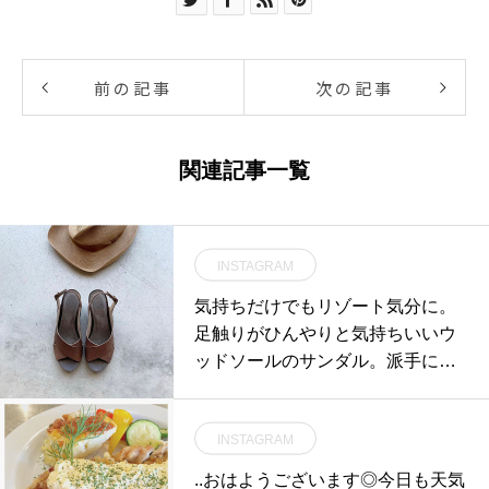
前の記事
次の記事
関連記事一覧
INSTAGRAM
気持ちだけでもリゾート気分に。
足触りがひんやりと気持ちいいウ
ッドソールのサンダル。派手にな
りがちな型押しレザーもブラウン
だと落ち着いて素敵です。vialisウ
INSTAGRAM
ッドソールサンダル¥23,000+taxsi
ze 36 . 37 . 38#vialis#Spain#Barce
..おはようございます◎今日も天気