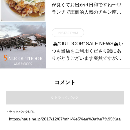
lona#sandal#matureha #abaca#bo
が良くてお出かけ日和ですね〜♡..
x hat#hausmatsue #島根#松江
ランチで圧倒的人気のチキン南蛮
がディナーメニューにも仲間入り
しました〜！.ランチではスープと
INSTAGRAM
サラダがセットになっております
が、ディナーでは付け合わせとラ
.🏔“OUTDOOR” SALE NEWS🏔い
イスがセットになっております。..
つも当店をご利用くださり誠にあ
本日もたくさんのご来店お待ちし
りがとうございます突然ですがHA
ております！..#チキン南蛮#自家
USアウトドアコーナーからセール
製 #タルタルソース#lunch #dinner
のご案内です ︎ 《実施期間》1月19
#bistrocafe #cafe #hausmatsue #
日(土) 〜2月3日(日) 対象商品は「2
コメント
島根 #松江
0・30・40%OFF」となります気
になっていたけれど高価で手が出
0 トラックバック
なかったウェア、試したかったギ
アを複数入手できるとてもお得な
トラックバックURL
機会です！春レジャーの準備にぜ
ひ遊びにお越し下さい︎ (除外商品