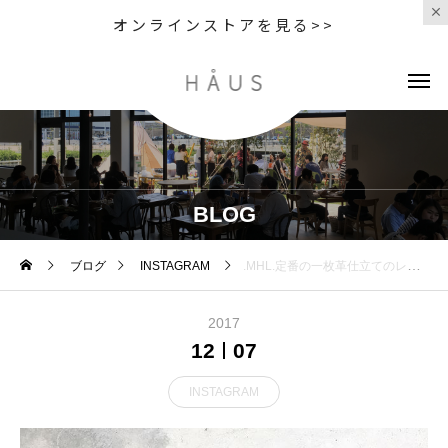
オンラインストアを見る>>
BLOG
ブログ
INSTAGRAM
.MHL.定番の一枚革仕立てのレザーポーチ。新色のTANと定番のブラック。.あわせてこちらもどうぞ︎@haus_howell ..#MHL.#BASIC LEATHER#leather#pouch#革#tan#hausmatsue #島根#松江
2017
12
07
INSTAGRAM