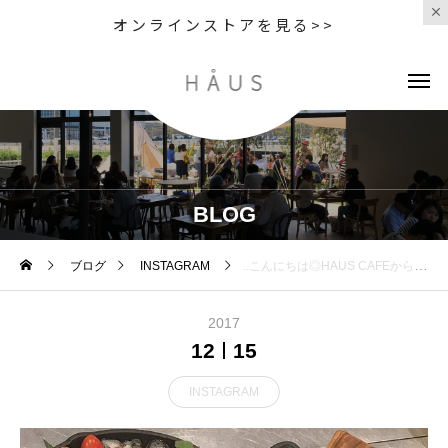
オンラインストアを見る>>
BLOG
ブログ
INSTAGRAM
..こんにちは◎HAUS CAFEから本日の営業時間についてお知らせです。..CLOSE 17:30L.O(ラストオーダー) 17:00..本日のディナーは団体様のご利用により貸切営業とさせていただきます。ご迷惑をおかけいたしますが何卒よろしくお願いいたします。..鍋のご予約も増えてきました◎まだまだご予約承っておりますのでたくさんのお問い合わせお待ちしております♡.お問い合わせtel 0852-61-5888..こちらのページも随時更新中です。チェックお願いします♡@haus_cafe_foods ..#貸切営業#dinner #ディナー#コース料理#鍋 #フレンチ鍋 #魚介#焙煎 #ごま豆乳鍋 #前菜 #キッシュロレーヌ#生ハム #スモークサーモン#シーザーサラダ#cafestagram #instafood #cafe #カフェ #カフェ巡り#haus_matsue#hausmatsue #松江カフェ #島根カフェ#松江 #島根
2017
12
15
INSTAGRAM