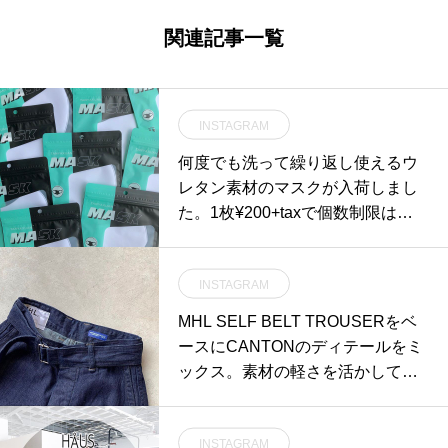
関連記事一覧
INSTAGRAM
何度でも洗って繰り返し使えるウ
レタン素材のマスクが入荷しまし
た。1枚¥200+taxで個数制限はご
ざいません。ご家族や職場の皆さ
ま用にいかがでしょうか？.更に今
INSTAGRAM
回、お持ちのマスクを長期間清潔
に使い続けるための不織布シート
MHL SELF BELT TROUSERをベ
(50枚入り)もご用意しておりま
ースにCANTONのディテールをミ
す。マスクの内側にセットするだ
ックス。素材の軽さを活かしてリ
け。飛沫感染のリスクを抑えマス
ラックスしたサイズ感。ゆったり
クを長持ちさせます。.この他に
としながらもきれいなラインなの
も、持っている事で安心できるウ
INSTAGRAM
で去年の春夏も年代も幅広く好評