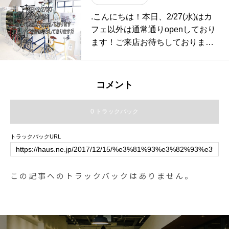
イルス対策グッズを豊富にご用意
だったデニムです。ぜひ、店頭に
.こんにちは！本日、2/27(水)はカ
しております。お越しの際は是非
てお試しくださいませ。size 26 . 2
フェ以外は通常通りopenしており
ご覧くださいませ。.#マスク#ウレ
7 . 28#MHL #CANTON#denim#ha
ます！ご来店お待ちしております
タンマスク #不織布シート#ウイル
usmatsue #島根#松江
♫#hausmatsue #島根#松江
ス対策#感染予防#haus #haus_mat
sue #hausmatsue #松江カフェ #島
根カフェ #松江旅行#島根旅行#松
コメント
江 #島根 #山陰
0 トラックバック
トラックバックURL
この記事へのトラックバックはありません。