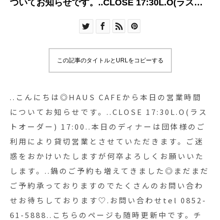
ついてお知らせです。..CLOSE 17:30L.O(ラスト
オーダー) 17:00..本日のディナーは団体様のご利
用により貸切営業とさせていただきます。ご迷惑
をおかけいたしますが何卒よろしくお願いいたし
ます。..鍋のご予約も増えてきました◎まだまだご
この記事のタイトルとURLをコピーする
予約承っておりますのでたくさんのお問い合わせ
お待ちしております♡.お問い合わせtel 0852-61-
5888..こちらのページも随時更新中です。チェッ
..こんにちは◎HAUS CAFEから本日の営業時間
クお願いします♡@haus_cafe_foods ..#貸切営業
についてお知らせです。..CLOSE 17:30L.O(ラス
#dinner #ディナー#コース料理#鍋 #フレンチ鍋 #
トオーダー) 17:00..本日のディナーは団体様のご
魚介#焙煎 #ごま豆乳鍋 #前菜 #キッシュロレーヌ#
利用により貸切営業とさせていただきます。ご迷
生ハム #スモークサーモン#シーザーサラダ
惑をおかけいたしますが何卒よろしくお願いいた
#cafestagram #instafood #cafe #カフェ #カフェ
します。..鍋のご予約も増えてきました◎まだまだ
巡り#haus_matsue#hausmatsue #松江カフェ #
ご予約承っておりますのでたくさんのお問い合わ
島根カフェ#松江 #島根
せお待ちしております♡.お問い合わせtel 0852-
61-5888..こちらのページも随時更新中です。チ