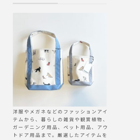
ramはこちらからどうぞ↓@h
aus_flower ..#preserved flo
wer#dryflower#ティーツリ
ー#マウンテンジュニパー#fl
owerbase#フラワーベース#
サンタクロース#マトリョー
シュカ#Xmas#Christmas#h
ausmatsue #島根#松江
洋服やメガネなどのファッションアイ
テムから、暮らしの雑貨や観賞植物、
ガーデニング用品、ペット用品、アウ
トドア用品まで。厳選したアイテムを