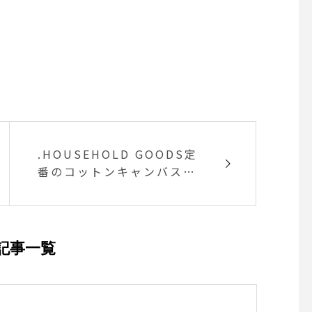
.HOUSEHOLD GOODS定
番のコットンキャンバスの
ロゴバッグ。.今シーズンの
カラーはネイビーとスモー
ク. ハリ感のある11号頒布
使用。使い込むほどに擦れ
記事一覧
などで馴染み味のある自分
だけの1枚へ育てる事ができ
ます。..#margarethowell
#householdgoods #ハウ