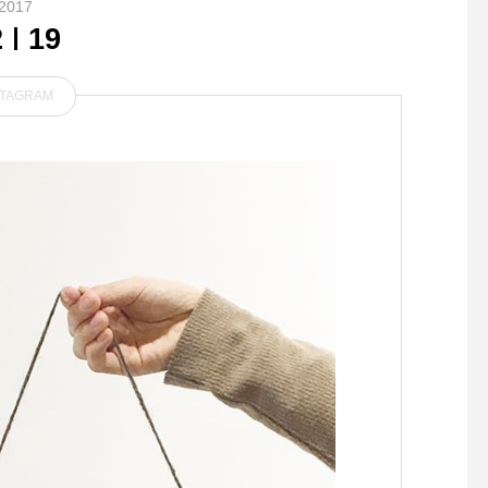
2017
2
19
STAGRAM
暮らしに便利なミニヒーター
⁡ ＊＊＊～ノンちゃん
小さなボディと優しい丸みが
ゃん りんちゃんカン
かわいい1台
んくうちゃん～＊＊＊
店いただきありがとう