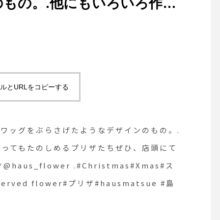
もの。.他にもいろいろ作成
ってもたのしめるプリザたちぜ
ませ.あわせてこちらもどう
ristmas#Xmas#スワッグ
preserved flower#プリザ
ルとURLをコピーする
スワッグをぶらさげたようなデザインのもの。.
終わってもたのしめるプリザたちぜひ、店頭にて
s_flower .#Christmas#Xmas#ス
erved flower#プリザ#hausmatsue #島