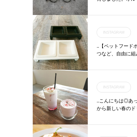
HE ROW」。
す。(オルセン姉
末娘ミシェルを演
ションはフレーム
INSTAGRAM
レンズと相まって
すく、シンプルで
..【ペットフード
ださい。#haus_mats
つなど、自由に組
les #therow
ト。..ボウルは
わったら簡単に洗
食事する事が出来る優
852-61-2885open 9:00close 18:00 ..@groom_haus#松江トリミン
INSTAGRAM
グサロン #松江
ロン #松江ペット #
..こんにちは◎あ
groomhaus
から新しい春のド
ーズラテ hot/ice
はさくらフランボ
っぱいフランボワ