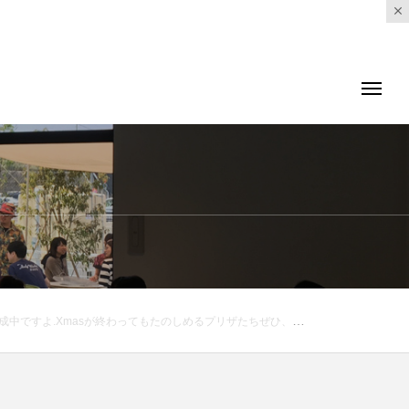
mas#Xmas#スワッグ#cotton#wreathe#リース#preserved flower#プリザ#hausmatsue #島根#松江