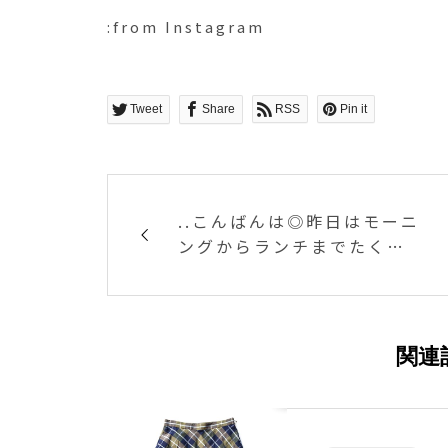
:from Instagram
Tweet
Share
RSS
Pin it
..こんばんは◎昨日はモーニ
ングからランチまでたくさ
んのご来店本当にありがと
うございました！..土日祝の
ランチもご予約が可能にな
りました◎11時30分からの
関連
ご予約のみになります。た
くさんのお問い合わせをお
待ちしております。tel..08
52-61-5888..明日も朝9時