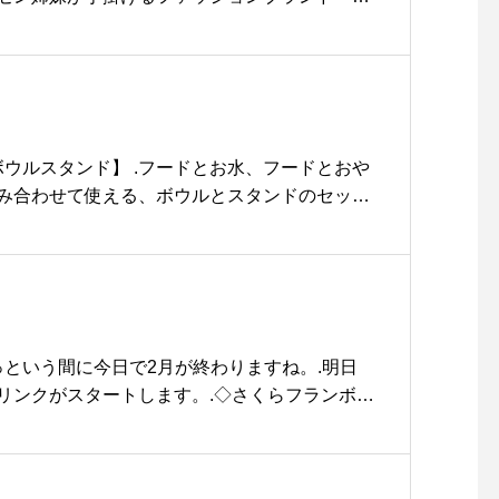
上質な素材と仕立てでセレブリティに愛されていま
妹といえばアメリカのドラマ「フルハウス」で
じたことでお馴染みですね)今回のコラボレー
全体に施されたヘアラインが美しく、フラット
独特の輝きを放ちます。 男女ともに合わせや
すが高級感漂うデザイン。是非店頭でお試しく
ボウルスタンド】 .フードとお水、フードとおや
ue #hausmatsue#haus_megane #oliverpeop
み合わせて使える、ボウルとスタンドのセッ
#オルセン姉妹#フルハウス
、スタンドから取り外し可能なので、ごはんが終
えますよ◎..スタンド次なので、楽な姿勢でお
れもの..GROOM HAUS松江市乃白町20270
トリミング#松江スパシャンプー#松江市ペットサ
ペットフードボウルスタンド #haus_matsue #
っという間に今日で2月が終わりますね。.明日
リンクがスタートします。.◇さくらフランボワ
.◇さくらレモネード 〜桜ゼリー入り〜 ice.写真
ワーズラテです。やさしいさくらの風味と甘酸
ーズを組み合わせたノンコーヒードリンクで