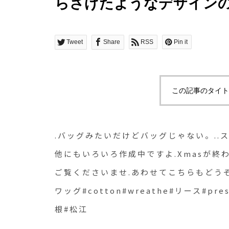
らさげたようなデザインの
中ですよ.Xmasが終わ
ひ、店頭にてご覧ください
Tweet
Share
RSS
Pin it
ぞ︎@haus_flower .#Ch
#cotton#wreathe#リース#
この記事のタイト
#hausmatsue #島根#松江
.バッグみたいだけどバッグじゃない。..
他にもいろいろ作成中ですよ.Xmasが
ご覧くださいませ.あわせてこちらもどうぞ︎@hau
ワッグ#cotton#wreathe#リース#pres
根#松江