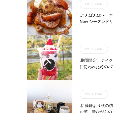
す。.ホットとア
INSTAGRAM
ウトもできますよ
ね◎..#ドリンク #d
.こんばんは〜！
#cherrybloss
New シーズンドリア 〉.冬野菜(ネギ、白菜、カブ)と牛あらびき
ウト#cafestagram
肉がたっぷり入っ
atsue #haus_
たり︎ぜひお試しく
す。ご来店お待ちして
#winter#ドリア 
INSTAGRAM
ブ#牛あらびき肉#
り#hausmatsue
.期間限定！テイ
島根 #山陰#松江
に使われた苺のパ
プの中に美味しい
ーレモンのジュレ
山のいちご…..
フェです🥰.パフェ
INSTAGRAM
作りするのに多少
場合がございます。.《
.伊藤軒より秋の
ストラン 営業時間 》
お芋、昔ながらの