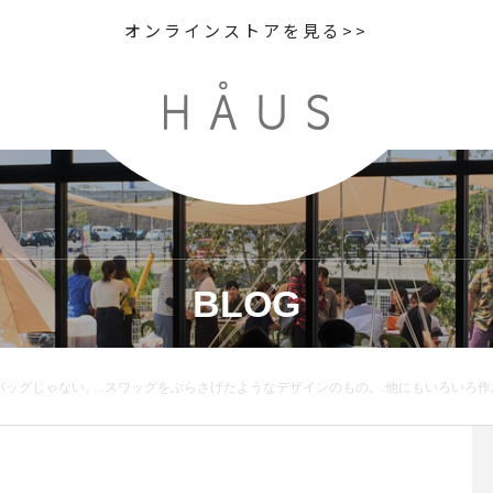
オンラインストアを見る>>
BLOG
らさげたようなデザインのもの。.他にもいろいろ作成中ですよ.Xmasが終わってもたのしめるプリザたちぜひ、店頭にてご覧くださいませ.あわせてこちらもどうぞ︎@haus_flower .#Christ