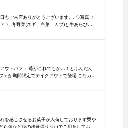
イス両方ご用意しております。もちろんテイクア
◎..期間限定ドリンクなのでぜひお試し下さい
rink #期間限定#春 #spring #ピンク#桜 #さくら
本日もご来店ありがとうございます。..◇写真〈
om #さくらフランボワーズラテ#takeout #テイクア
 #instafood #cafe #カフェ #カフェ巡り#hausm
た今限定のドリアです！寒い日が続く冬にぴっ
matsue#松江カフェ #島根カフェ#松江 #島根 #山陰
ださいね〜！..本日も21時まで営業しておりま
おります！..#lunch #ランチ#期間限定 #冬
#doria #シーズンドリア#冬野菜 #ネギ #白菜 #カ
自家製ホワイトソース#cafe #カフェ #カフェ巡
 #haus_matsue #松江カフェ #島根カフェ#松江 #
クアウトパフェ.苺がこれでもか…！とふんだん
ランチ
フェが期間限定でテイクアウトで登場.こなカッ
のヒミツがたっぷり…！自家製の苺ソースハニ
ダークチェリーコンポート2種類のアイスに沢
大人も子どもも食べたくなるテンション上がるパ
は11:30〜17:00までご注文いただけます！※お
お時間を頂きます。※こちらも完売終了になる
 ショップ 営業時間 》.11:00 〜 19:00.《 レ
訪れを感じさせるお菓子が入荷しております栗や
.只今テイクアウト営業のみ11:30 〜 17:00 T
どら焼など秋の味覚盛り沢山でご用意しており