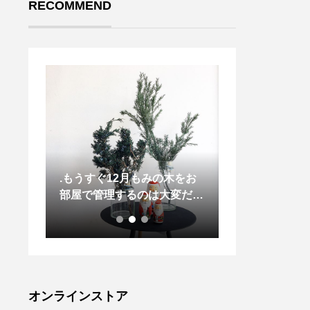
RECOMMEND
ソラち
.もうすぐ12月もみの木をお
暮らしに便利な
ナちゃ
部屋で管理するのは大変だけ
小さなボディと
 ご来
どヒバやティーツリーのプリ
かわいい1台
ござ
ザをお部屋に飾るだけでクリ
スマス気分が高まります🌲.
まずは簡単なところからクリ
スマスの準備始めません
か？.HÅUSのプリザのInstag
オンラインストア