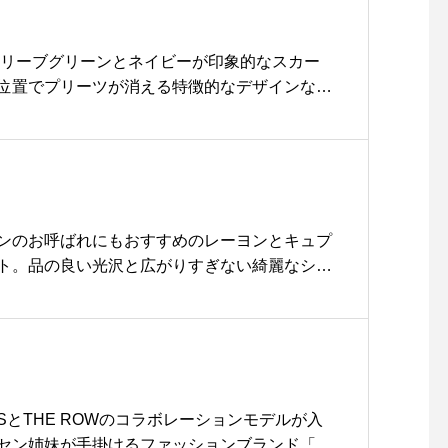
スホールド#cotton canva
s#logobag #logotote#b
オリーブグリーンとネイビーが印象的なスカー
ag#hausmatsue #島根#
位置でプリーツが消える特徴的なデザインなの
松江
きりと縦に長いシルエットで上品なラインに。
rt
島根#松江
ンのお呼ばれにもおすすめのレーヨンとキュプ
ト。品の良い光沢と広がりすぎない綺麗なシル
◎color カーキ、ネイビーsize Ⅰ . Ⅱ .
のインスタはこちらです︎@haus_howell #MA
GLAZED COTTON CUPRA#skirt#hausmats
PLESとTHE ROWのコラボレーションモデルが入
セン姉妹が手掛けるファッションブランド「T