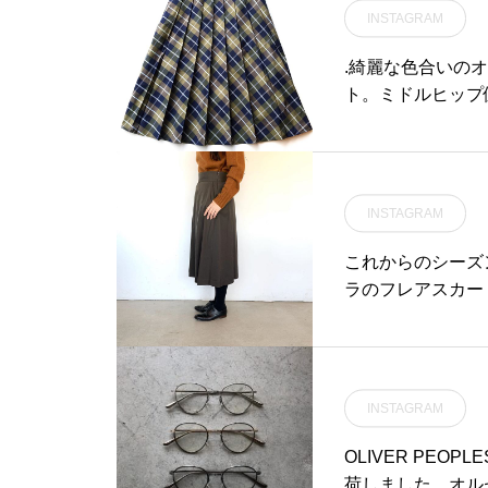
INSTAGRAM
からモーニングオープンし
ております。たくさんのご
.綺麗な色合いの
来店お待ちしております♡..
ト。ミドルヒップ
こちらのページも随時更新
でお腹周りはすっ
中です。チェックお願いし
color ネイビーsize Ⅱ#margarethowell #windowpane check #ski
ます♡@haus_cafe_food
#hausmatsue #
s ..#lunch #ランチ#ステ
ーキ #牛肩ロース #175g#
INSTAGRAM
steak #beef #cafestagr
これからのシーズ
am #instafood #cafe #
ラのフレアスカー
カフェ #カフェ巡り#haus_
エット。着丈のバランスも
matsue#hausmatsue #
ⅢHÅUSのハウエル
松江カフェ #島根カフェ#松
RGARETHOWELL#
江 #島根 #山陰
ue #島根#松江
INSTAGRAM
OLIVER PEO
荷しました。オル