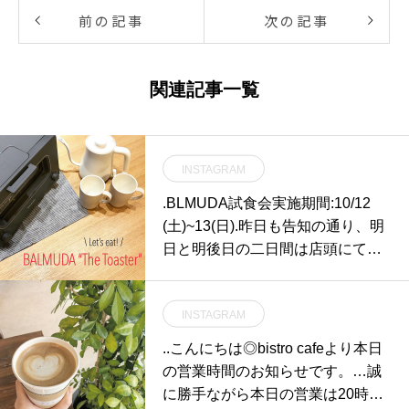
前の記事
次の記事
関連記事一覧
INSTAGRAM
.BLMUDA試食会実施期間:10/12
(土)~13(日).昨日も告知の通り、明
日と明後日の二日間は店頭にて
「BALMUDA試食会」を実施しま
す先週も大好評いただいたこの企
INSTAGRAM
画、いよいよ今回が最後でござい
ます！.「最高の香りと食感を実現
..こんにちは◎bistro cafeより本日
する感動のトースター」と銘打っ
の営業時間のお知らせです。…誠
て誕生したThe Toaster。毎日の朝
に勝手ながら本日の営業は20時30
食に革命をもたらします。.「The