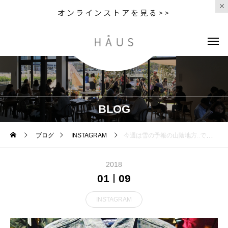
オンラインストアを見る>>
BLOG
ブログ
INSTAGRAM
今週は雪の予報の山陰地方..ですが、高感度のハウスのお客様はもう春物のウェアが気になっておられるのではないでしょうか。・bamboo shootsバンブーシュートより、シャンブレーシャツのご紹介です。ミリタリーのシャンブレーシャツをベースに、より着やすい、でもオリジナルの雰囲気を崩さないギリギリのシルエットにモディファイド。猫目のボタンや脇のチェーンステッチなど、リアルなディテールにこだわりを感じます。・ニットやダウンベストなどにも相性抜群なので、今からでもすぐファッションに取り入れやすいと思います。是非店頭でご覧ください！・《haus営業時間》ショップ 11:00-20:00ビストロカフェ モーニング 9:00-11:00(オーダーストップ10:30)ランチ〜ディナー 11:30-21:00(オーダーストップ20:30#haus_matsue#ハウス#ハウス松江#bambooshoots#バンブーシュート#シャンブレーシャツ#haus_outdoor
2018
01
09
INSTAGRAM