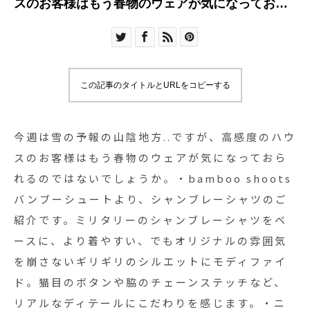
スのお客様はもう春物のウェアが気になっておら
れるのではないでしょうか。・bamboo shootsバ
ンブーシュートより、シャンブレーシャツのご紹
介です。ミリタリーのシャンブレーシャツをベー
スに、より着やすい、でもオリジナルの雰囲気を
この記事のタイトルとURLをコピーする
崩さないギリギリのシルエットにモディファイ
ド。猫目のボタンや脇のチェーンステッチなど、
リアルなディテールにこだわりを感じます。・ニ
今週は雪の予報の山陰地方..ですが、高感度のハウ
ットやダウンベストなどにも相性抜群なので、今
スのお客様はもう春物のウェアが気になっておら
からでもすぐファッションに取り入れやすいと思
れるのではないでしょうか。・bamboo shoots
います。是非店頭でご覧ください！・《haus営業
バンブーシュートより、シャンブレーシャツのご
時間》ショップ 11:00-20:00ビストロカフェ モー
紹介です。ミリタリーのシャンブレーシャツをベ
ニング 9:00-11:00(オーダーストップ10:30)ラン
ースに、より着やすい、でもオリジナルの雰囲気
チ〜ディナー 11:30-21:00(オーダーストップ
を崩さないギリギリのシルエットにモディファイ
20:30#haus_matsue#ハウス#ハウス松江
ド。猫目のボタンや脇のチェーンステッチなど、
#bambooshoots#バンブーシュート#シャンブレ
ーシャツ#haus_outdoor
リアルなディテールにこだわりを感じます。・ニ