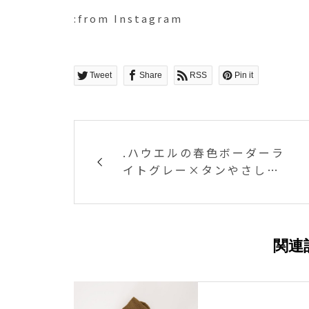
:from Instagram
Tweet
Share
RSS
Pin it
.ハウエルの春色ボーダーラ
イトグレー×タンやさしい
色味が女性らしくて惹かれ
ます。.あわせてこちらもど
うぞ︎@haus_howell .#ma
rgarethowell #cotton s
関連
tripe jersey#border#Ba
sque#日本製#hausmatsu
e #島根#松江