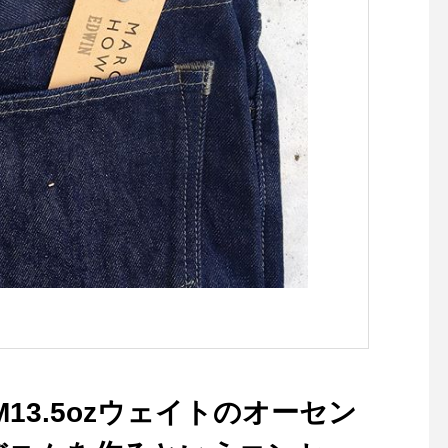
理可能です◎.蓋裏にある凹
凸は、食材から滲み出た出汁
を全体に行き渡らせるらため
の工夫。お皿としてそのまま
食卓にも。.#griller#グリラー
#ダッチオーブン#レシピブッ
ク付き#haus #haus_matsu
e #hausmatsue #松江カフェ
#島根カフェ #松江旅行#島根
旅行#松江 #島根 #山陰
ENIM13.5ozウェイトのオーセン