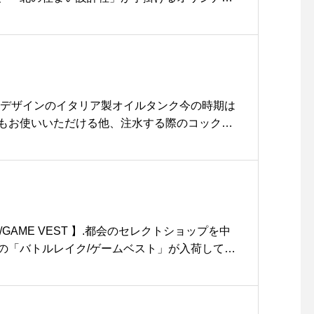
イツの伝統菓子であるシュトーレンは、今やク
の代表としても名を馳せていますたっぷりとバ
た生地に、シナモンの香りとドライフルーツの
ツの香ばしさが口の中にたちまち広がります◎
バターを使ったシュトーレンをお召し上がりく
¥2,700+tax※数量限定のため、無くなり次第終
なデザインのイタリア製オイルタンク今の時期は
まい設計社#シュトーレン#クリスマス#haus #h
もお使いいただける他、注水する際のコックが
hausmatsue #松江カフェ #島根カフェ #松江 #島根
料水のウォーターサーバーとしてもお使いいた
ち手が付いているため持ち運びも楽々です。巷
クですが、今年は他と被らない特別感のあるも
しょうか◎.#madeinitaly #oiltank#オイル
ォーターサーバー#haus #haus_matsue #h
松江カフェ #島根カフェ #松江旅行#島根旅行#松江 #
AKE/GAME VEST 】.都会のセレクトショップを中
の「バトルレイク/ゲームベスト」が入荷して参
LE LAKEは1985年アメリカにて創業したファク
ハンティングギアを中心に、アウトドアシーン
を幅広く展開しています。.本作のゲームベスト