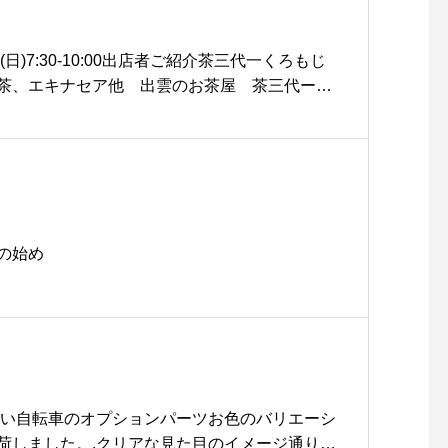
考えて作られた本格仕様。本体にはハリのある
採用され耐久性が高められた設計になっていま
たシルエットが他と一線を画す独特な雰囲気を
9(日)7:30-10:00出店者ご紹介茶三代一くろもじ
る所に配置されたゲームポケットにはコンパク
茶、エキナセア他 出雲のお茶屋 茶三代ー
ルサイズまで、アウトドアシーンにおいて手離
です。2回目の出店になります。前回1番人気の
納が可能です。キャンプ、釣り、夏フェスなど
「くろもじ茶」、質問を沢山お受けした「エキ
面はもちろん、コーディネートのアクセントし
新商品の柑橘じゃばら&有機紅茶のブレンドテ
イテムにもなります。.長らくお探しだった方、
茶」をお持ちします。ゆとりある生活は一杯の
しくださいませ。.#battlelake#バトルレイ
にみなさまに寄り添えるお茶をお届けできれば
ティングベスト#haus #haus_matsue #hau
。※出店者は予告なく変更になる場合がござい
の始め
江カフェ #島根カフェ #松江旅行#島根旅行#松江 #島
会場となるため当日は公共交通機関のご利用を
hausmatsue#HAUSの朝の市#HAUSの朝市
しい自転車のオプションパーツお色のバリエーシ
荷しました。.クリアな見た目のイメージ通りの