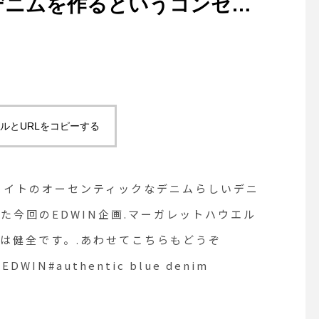
デニムを作るというコンセプ
DWIN企画.マーガレットハ
ンであるカーキの耳使いは健
ぞ︎@haus_howell
N#authentic blue denim
ルとURLをコピーする
#島根#松江
.5ozウェイトのオーセンティックなデニムらしいデニ
た今回のEDWIN企画.マーガレットハウエル
は健全です。.あわせてこちらもどうぞ︎
#EDWIN#authentic blue denim