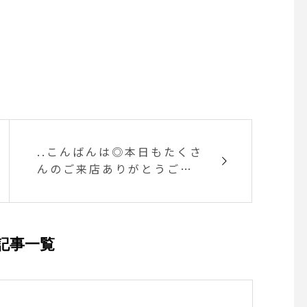
..こんばんは◎本日もたくさ
んのご来店ありがとうござ
います！..もう2月もあと少
しになりました…期間限定
のマシュマロラテは無くな
り次第終了となります。..3
記事一覧
月から新しいドリンクがス
タートしますのでお楽しみ
に♡..明日も朝9時からモー
ニング営業しております。