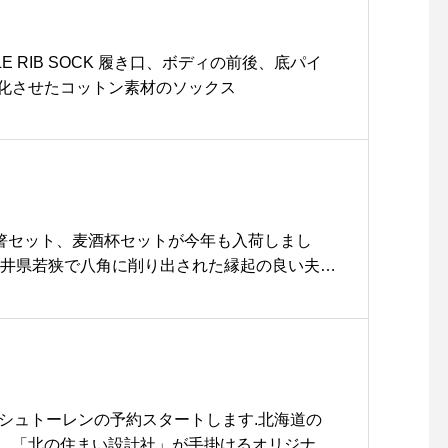
たくさんのご来店をお待ち
しております◎…こちらの
PILE RIB SOCK 履き口、ボディの前後、底パイ
ページも随時更新中です。
化させたコットン素材のソックス
チェックお願いします!@ha
us_cafe_foods .. .#マシ
ュマロラテ#バレンタインバ
ージョン#ハートマシュマロ
#期間限定 #drink #ドリン
ク#coffee #espresso #c
夫婦箸セット、麦酒杯セットが今年も入荷しまし
afelatte #cafestagram
福井県若狭で八角に削り出された縁起の良い夫婦
#instafood #takeout #
金と呼ばれる上絵付けによって再現された、美
テイクアウト#cafe #カフ
黄金比が映える麦酒杯。どちらもユーモアのあ
ェ #カフェ巡り#haus_ma
しいデザインです。伝統製法によるたしかなク
tsue#hausmatsue #松江
ンスが素晴らしい逸品たち。.新築、御結婚のお
カフェ #島根カフェ#松江 #
。.#floyd#フロイド#夫婦箸#麦酒杯#haus #
島根 #山陰
#hausmatsue #松江カフェ #島根カフェ #松江 #島
のシュトーレンの予約スタートします.北海道の
、「北の住まい設計社」が手掛けるオリジナル