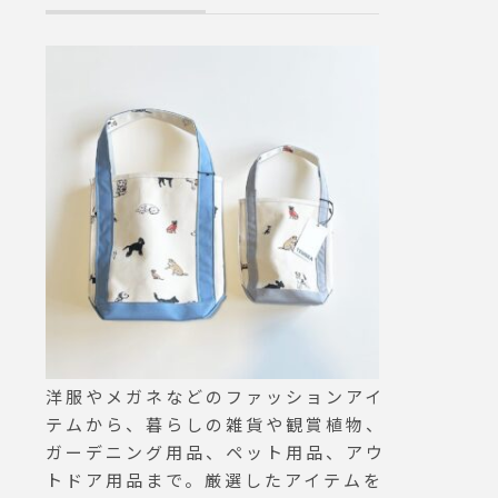
理可能です◎.
凸は、食材から
を全体に行き渡
の工夫。お皿と
食卓にも。.#gri
#ダッチオーブ
ク付き#haus #h
e #hausmat
#島根カフェ #
旅行#松江 #島
洋服やメガネなどのファッションアイ
テムから、暮らしの雑貨や観賞植物、
ガーデニング用品、ペット用品、アウ
トドア用品まで。厳選したアイテムを