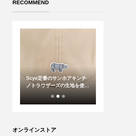
RECOMMEND
なもの
Scye定番のサンホアキンチ
.直火・電子レ
ンバー
ノトラウザーズの生地を使用
グリルに対応。
ススメ
した SCYE BASICS UNISE
オーブンをイメ
Y CO
X SAN JOAQUIN CHINO
ブキクラフトの
bag#s
CAP サイのモチーフがポ
年も入荷しまし
#tote
の高さなどから
島根#松
ラー。メイン料
トまで、様々な
オンラインストア