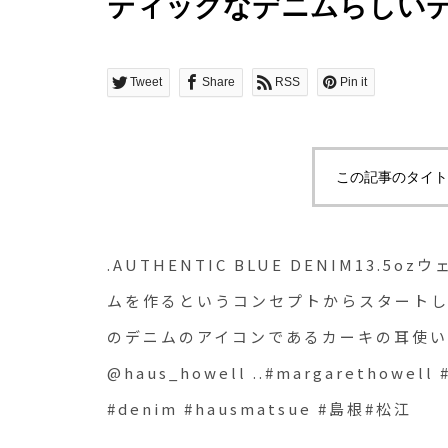
ティックなデニムらしい
トからスタートした今回のE
ウエルのデニムのアイコ
Tweet
Share
RSS
Pin it
全です。.あわせてこちらもどう
..#margarethowell #EDWI
この記事のタイト
#denim #hausmatsue 
.AUTHENTIC BLUE DENIM13
ムを作るというコンセプトからスタートし
のデニムのアイコンであるカーキの耳使い
@haus_howell ..#margarethowell 
#denim #hausmatsue #島根#松江