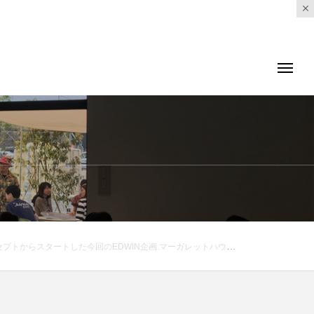
howell ..#margarethowell #EDWIN#authentic blue denim #denim #hausmatsue #島根#松江