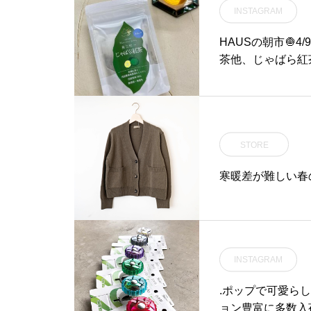
は現場での実用を
INSTAGRAM
分厚いナイロンが
す。たっぷりとし
HAUSの朝市🧅4/
醸し出します。至
茶他、じゃばら紅
トサイズからミド
（ちゃさんだい）
せないギア類の収
和のハーブティー
実際の外遊びの場
ナセア」、そして
て街使いできるア
ィー「じゃばら紅
このご機会に是非お試
STORE
お茶からをテーマ
ク#ゲームベスト#ハン
と思っております
寒暖差が難しい春
smatsue #松
ます。※駐車場が
根
お願いいたします。#
#朝市#MARKET
INSTAGRAM
.ポップで可愛ら
ョン豊富に多数入