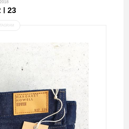
2018
2
23
STAGRAM
.直火・電子レンジ・魚焼き
．バッグの中のいろん
グリルに対応。陶器製ダッチ
をわけて整頓できるナ
オーブンをイメージした、イ
ポーチ。ギフトにもオ
ブキクラフトのグリラーが今
です🌲．#MHL#HEAV
年も入荷しました。.耐熱性
TTON CANVAS#logo
の高さなどから大人気のグリ
houlderbag #logotote
ラー。メイン料理からデザー
bag#hausmatsue #
トまで、様々なメニューが調
江