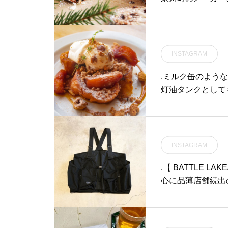
シュトーレン。ド
リスマススイーツ
ターを染み込ませ
優しい酸味、ナッ
INSTAGRAM
北海道産の牛乳と
ださい.BOX入り 
.ミルク缶のよう
了です。.#北の住
灯油タンクとして
aus_matsue #
付いているので飲
#山陰
だけます。蓋に持
に溢れるものタン
のを手にしてはいかがで
INSTAGRAM
タンク#灯油タンク#ウ
ausmatsue #
.【 BATTLE L
島根 #山陰
心に品薄店舗続出
りました。.BATT
トリーブランド。
に向けたアイテム