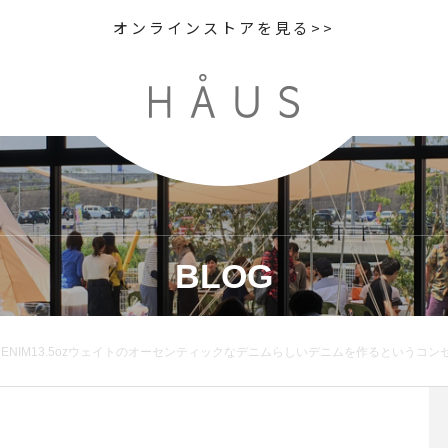
オンラインストアを見る>>
BLOG
ェイトのオーセンティックなデニムらしいデニムを作るというコンセプトからスタートした今回のEDWIN企画.マーガレットハウエルのデニムのアイコンであるカーキの耳使いは健全です。.あわせてこちらもどうぞ︎@haus_