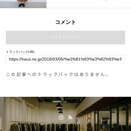
270852-61-2885open 9:00close 1
たスカート
8:00@haus_matsue#松江市トリミ
ング #松江ペットサロン#松江ペッ
コメント
ト#トリミングサロン#島根#松江#
山陰#haus_matsue #groomhause
0 トラックバック
#野性鹿#野生鹿シリーズ
トラックバックURL
この記事へのトラックバックはありません。