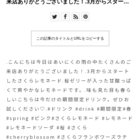
来店ありがとうございました！.3月からスタート
したさくらレモネード.桜ゼリーが入った甘酸っぱ
くて爽やかなレモネードです。.味も見た目も春ら
しいこちらは今だけの期間限定ドリンク。ぜひお
試しください♡.#ドリンク #drink #期間限定#春
この記事のタイトルとURLをコピーする
#spring #ピンク#さくらレモネード #レモネード #
レモネードソーダ #桜 #さくら #cherryblossom #
さくらフランボワーズラテ#takeout #テイクアウ
.こんにちは︎今日はあいにくの雨の中たくさんのご
ト#cafestagram #instafood #cafe #カフェ #カフ
来店ありがとうございました！.3月からスタート
ェ巡り#hausmatsue #haus_matsue#松江カフェ
したさくらレモネード.桜ゼリーが入った甘酸っぱ
#島根カフェ#松江 #島根 #山陰
くて爽やかなレモネードです。.味も見た目も春ら
しいこちらは今だけの期間限定ドリンク。ぜひお
試しください♡.#ドリンク #drink #期間限定#春
#spring #ピンク#さくらレモネード #レモネード
#レモネードソーダ #桜 #さくら
#cherryblossom #さくらフランボワーズラテ