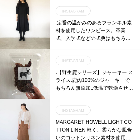
INSTAGRAM
.定番の温かみのあるフランネル素
材を使用したワンピース。卒業
式、入学式などの式典はもちろん
普段使いにもおすすめの定番ライ
ン。color ブラックsize Ⅱあわせて
INSTAGRAM
こちらもどうぞ@haus_howell #m
argarethowell #black flannel #flann
.【野生鹿シリーズ】ジャーキー ス
el#onepiece#dress#formal#hausm
ライス.鹿肉100%のジャーキーで
atsue #島根#松江
もちろん無添加..低温で乾燥させて
いるためタンパク質や有用ミネラ
ルなどの栄養素が壊れずに残って
INSTAGRAM
います。.水分は11%以下と低く柔
らかく、風味の良い美味しさが凝
MARGARET HOWELL LIGHT CO
縮されたジャーキーになってます
TTON LINEN 軽く、柔らかな風合
◎.GROOM HAUS松江市乃白町20
いのコットンリネン素材を使用し