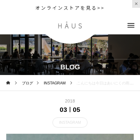
オンラインストアを見る>>
BLOG
ブログ
INSTAGRAM
.こんにちは︎今日はあいにくの雨の中たくさんのご来店ありがとうございました！.3月からスタートしたさくらレモネード.桜ゼリーが入った甘酸っぱくて爽やかなレモネードです。.味も見た目も春らしいこちらは今だけの期間限定ドリンク。ぜひお試しください♡.#ドリンク #drink #期間限定#春 #spring #ピンク#さくらレモネード #レモネード #レモネードソーダ #桜 #さくら #cherryblossom #さくらフランボワーズラテ#takeout #テイクアウト#cafestagram #instafood #cafe #カフェ #カフェ巡り#hausmatsue #haus_matsue#松江カフェ #島根カフェ#松江 #島根 #山陰
2018
03
05
INSTAGRAM