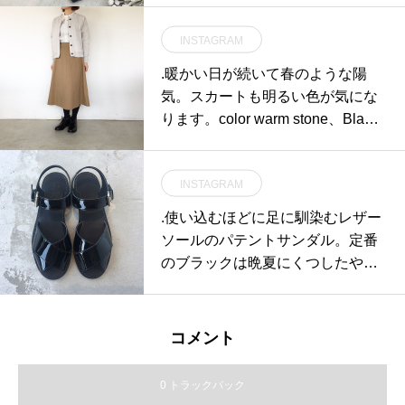
く軽くて柔らか♡手首のリブが長
INSTAGRAM
くなっているので上着を着ると手
首からの冷たい空気の侵入を防い
.暖かい日が続いて春のような陽
でくれてとっても暖かいです。ぜ
気。スカートも明るい色が気にな
ひ一度お試しください♡.#CINQ #
ります。color warm stone、Black
手袋#手ぶくろ #スコットランド#
size Ⅰ . Ⅱ .Ⅲあわせてこちらもど
ラムズウール #アンゴラ#クリスマ
うぞ@haus_howell …#margareth
スプレゼント #雑貨 #zakka#haus
INSTAGRAM
owell #cotton linen oxford#skirt#ha
matsue #島根 #松江
usmatsue #島根#松江
.使い込むほどに足に馴染むレザー
ソールのパテントサンダル。定番
のブラックは晩夏にくつしたやタ
イツと合わせても◎シーズンを長
く楽しめる定番のブラック。.color
ブラック.#margarethowell #cross l
コメント
eather sandal#patent#sandal#日本
製#hausmatsue #島根#松江
0 トラックバック