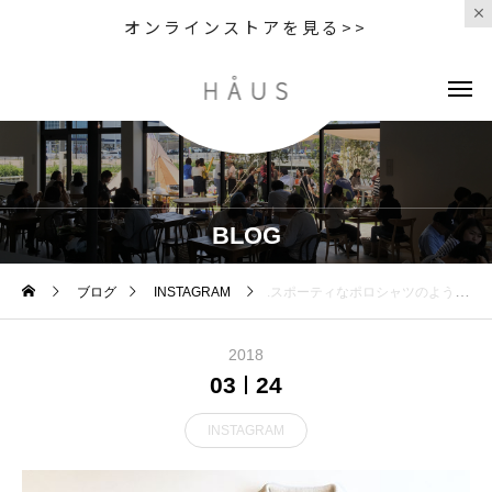
オンラインストアを見る>>
BLOG
ブログ
INSTAGRAM
.スポーティなポロシャツのような襟付きニット。甘くなりすぎないのがうれしい。.#MHL.#DRY COTTON .color オフホワイト、ブラック.あわせてこちらどうぞ︎@haus_howell .#WASHED DENSE COTTON #WIDE STRIPE SOCK #ARMY SHOES #cottonknit#skirt#sneaker#belt#socks#hausmatsue #島根#松江
2018
03
24
INSTAGRAM