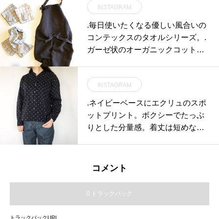
INSTAGRAM
体感を出していますオススメの新
メニューぜひご堪能あれ#hausmat
.毎日使いたくなる優しい風合いの
sue#TABLEHAUSE#galette#ガレ
コンテックスのタオルシリーズ。.
ット#松江カフェ#松江ランチ
ガーゼ状のオーガニックコットン
を天然染料で染め上げた「Grap
h」とMOKUのリネンライトタオ
INSTAGRAM
ルを本体に用いた「リネンエプロ
ン」が到着しています。色合いは
.ネイビーベースにエクリュのスポ
天然染料特有のビンテージ調。ど
ットプリント。ボクシーでたっぷ
ちらも肌触りの良いふわり感ある
りとした分量感。着丈は短めなの
生地感なのでストレスなくお使い
で太めなボトムやスカートにもお
いただけます。日々の生活をコン
すすめです。color ネイビーsize Ⅰ
テックスのタオルで花を添えては
. Ⅱあわせてこちらもどうぞ@hau
コメント
いかがでしょうか◎.#kontex#mad
s_howell .#margarethowell #close
einjapan#今治タオル#haus #haus
spot batiste#Italy#shirt#hausmatsu
0 トラックバック
_matsue #hausmatsue #松江カフ
e #島根#松江
ェ #島根カフェ #松江 #島根 #山陰
トラックバックURL