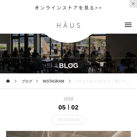
オンラインストアを見る>>
BLOG
ブログ
INSTAGRAM
４月は子供メガネがよく動いています今回はカッコいい男の子大人っぽい形を選んでくれました子供用のメガネではなかなかない形ですがうまくかけこなしてます・作りは大人用と変わらない福井県鯖江製前のメガネよりかなりイメージチェンジしましたね・#こどもめがね #眼鏡男子#松江メガネ#haus#生活に寄り添うメガネ
2018
05
02
INSTAGRAM