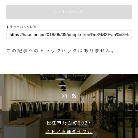
ー 20時15分)ご来店お待ちしてお
0 トラックバック
ります！..#drink #ドリンク #期間
限定 #夏限定 #夏 #フルーツソーダ
トラックバックURL
#soda#自家製シロップ #紅茶シロ
ップ#ラズベリー #ティーソーダ#
ラズベリーティーソーダ#ハーブ #
この記事へのトラックバックはありません。
ローズマリー#takeout #テイクア
ウト#cafestagram #instafood #caf
e #カフェ #カフェ巡り#haus_mat
sue #hausmatsue #松江カフェ #島
根カフェ#松江 #島根 #山陰
松江市乃白町2027
ストア直通ダイヤル