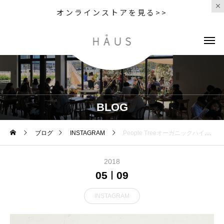
オンラインストアを見る>>
BLOG
ブログ
INSTAGRAM
.People Treeオーガニックハイビスカスティーオーガニックレモングラスティーが入荷しております︎.パッケージも可愛いく、実際ハイビスカスティーを淹れてみると…！綺麗な赤みがかったピンクに…☆.オススメの飲み方のはちみつを入れて飲むと酸味がまろやかになりとても飲みやすかったです◎ご自身用にももちろんギフトとしてもオススメです♩..#haus_matsue #hausmatsue #haus#peopletree#ギフト#島根カフェ #松江カフェ#松江 #島根 #山陰
2018
05
09
INSTAGRAM