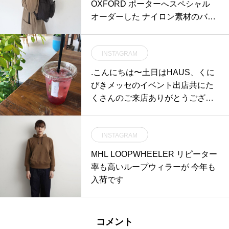
OXFORD ポーターへスペシャル
オーダーした ナイロン素材のバッ
クパック
INSTAGRAM
.こんにちは〜︎土日はHAUS、くに
びきメッセのイベント出店共にた
くさんのご来店ありがとうござい
ました！..◇写真夏限定フルーツソ
ーダ〈 ラズベリーティーソーダ
INSTAGRAM
〉.自家製紅茶シロップとラズベリ
ーを合わせたフルーツソーダ。ベ
MHL LOOPWHEELER リピーター
リーがたくさん入っています♡ロ
率も高いループウィラーが 今年も
ーズマリーも入っているので香り
入荷です
もすっきり爽やかですテイクアウ
トも承っております！ぜひお試し
くださいね〜。..本日も21時まで
コメント
営業しております。(ラストオーダ