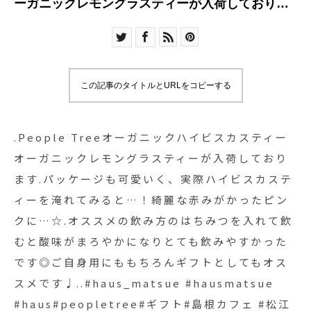
ーガニックレモングラスティーが入荷しておりま
す︎.パッケージも可愛いく、実際ハイビスカスティ
ーを淹れてみると…！綺麗な赤みがかったピンク
に…☆.オススメの飲み方のはちみつを入れて飲む
と酸味がまろやかになりとても飲みやすかったで
この記事のタイトルとURLをコピーする
す◎ご自身用にももちろんギフトとしてもオスス
メです♩..#haus_matsue #hausmatsue
#haus#peopletree#ギフト#島根カフェ #松江カフ
.People Treeオーガニックハイビスカスティー
ェ#松江 #島根 #山陰
オーガニックレモングラスティーが入荷しており
ます︎.パッケージも可愛いく、実際ハイビスカステ
ィーを淹れてみると…！綺麗な赤みがかったピン
クに…☆.オススメの飲み方のはちみつを入れて飲
むと酸味がまろやかになりとても飲みやすかった
です◎ご自身用にももちろんギフトとしてもオス
スメです♩..#haus_matsue #hausmatsue
#haus#peopletree#ギフト#島根カフェ #松江