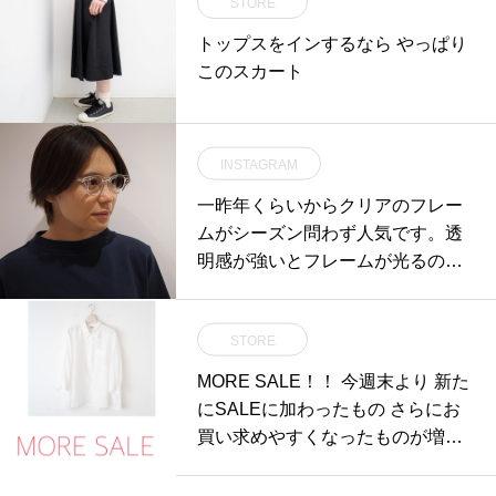
STORE
トップスをインするなら やっぱり
このスカート
INSTAGRAM
一昨年くらいからクリアのフレー
ムがシーズン問わず人気です。透
明感が強いとフレームが光るので
意外と存在感が強く、ちょっと個
性的な雰囲気。メガネをかけ慣れ
STORE
た方でも新鮮なイメージが出しや
すいので、少しイメチェンしたい
MORE SALE！！ 今週末より 新た
な、というときにおすすめです。
にSALEに加わったもの さらにお
①EYEVANの定番WEBBの新色②
買い求めやすくなったものが増え
プラスチックフレームの中にメタ
ております
ルフレームを入れることで強度UP