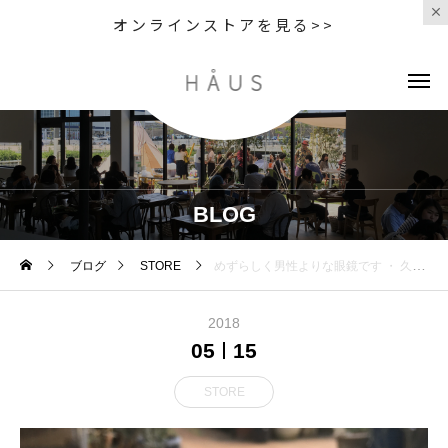
オンラインストアを見る>>
BLOG
ブログ
STORE
めずらしく男性よりな眼鏡です ・ 久しぶりにサーモントブロウに惹かれます 丸いのもいいですがたまにはこん
2018
05
15
STORE