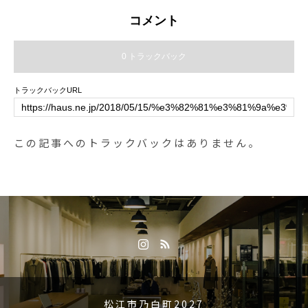
&個性が際立つpropoのEMMA③M
コメント
OSCOTのMILTZEN 限定のクリン
グスパット付き#hausmatsue #hau
0 トラックバック
s_matsue #haus_megane #EYEV
AN#propo#MOSCOT#クリアフレ
トラックバックURL
ーム
この記事へのトラックバックはありません。
松江市乃白町2027