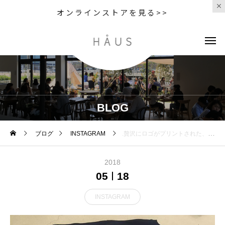
オンラインストアを見る>>
BLOG
ブログ
INSTAGRAM
.贅沢にロゴがプリントされた、グラミチのロゴTee。ブランドの象徴であるランニングマンが見る人の目を惹きます。パンツのイメージが強いグラミチですが、敢えてTシャツを攻めてみてはいかがでしょうか.#gramicci #グラミチ#tshirt#haus#haus_matsue#hausmatsue #松江カフェ #島根カフェ#松江 #島根 #山陰
2018
05
18
INSTAGRAM