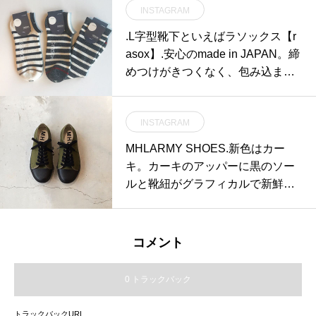
INSTAGRAM
しております。….写真のパスタは
濃厚カルボナーラです。レモンを
.L字型靴下といえばラソックス【r
絞るとサッパリで美味しいです
asox】.安心のmade in JAPAN。締
よ。..本日も21時まで営業してお
めつけがきつくなく、包み込まれ
ります。(ラストオーダー20:15).た
るようなやさしい履き心地。だけ
くさんのご来店お待ちしておりま
どずれにくい。足首や甲のたるみ
す！….#spaghetti #pasta #パスタ
INSTAGRAM
もすっきりみせてくれる。.一日中
#濃厚 #カルボナーラ#dinner #デ
身につけておくものだから気持ち
MHLARMY SHOES.新色はカー
ィナー#cafe #カフェ#cafestagram
よく履けるものが嬉しい。サイズ
キ。カーキのアッパーに黒のソー
#instafood #haus_matsue#hausm
は26〜28センチバレンタインにも
ルと靴紐がグラフィカルで新鮮な
atsue #松江カフェ #島根カフェ#
喜ばれること間違いなしです♡♡
配色です。.color カーキ、ブラッ
松江 #島根
♡..@haus_zakka 合わせてこちら
ク、ホワイトメンズ、ウィメンズ
もお願いします！..＃ラソックス #
共に入荷してます。#MHL.#ARMY
コメント
rasox#L字型靴下#made in japan#
SHOES #sneaker#hausmatsue #
メイドインジャパン＃日本製 ＃日
島根#松江
0 トラックバック
本#Lサイズ#26〜28センチ＃バレ
ンタイン＃ギフト ＃プレゼント#h
トラックバックURL