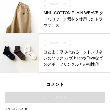
INSTAGRAM
ge windowpane linen#linen#shirt#t
rousers#matureha #hausmatsue #
MHL. COTTON PLAIN WEAVE タ
島根#松江
フなコットン素材を使用したトラ
ウザーズ
INSTAGRAM
ほどよく厚みのあるコットンリネ
ンのソックスはChacoやTevaなど
のスポーツサンダルとの相性◎
コメント
0 トラックバック
トラックバックURL