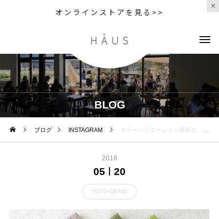
オンラインストアを見る>>
BLOG
ブログ
INSTAGRAM
.カラーバリエーション豊富な、MOKUのタオルハンカチ。シワを気にされる方でもタオル素材なので安心して使っていただけます。吸水性、速乾性に優れるので、夏のお供に最適な逸品です◎.#今治タオル#contex#moku#ハンカチ #haus#haus_matsue#hausmatsue #松江カフェ #島根カフェ#松江 #島根 #山陰
2018
05
20
INSTAGRAM