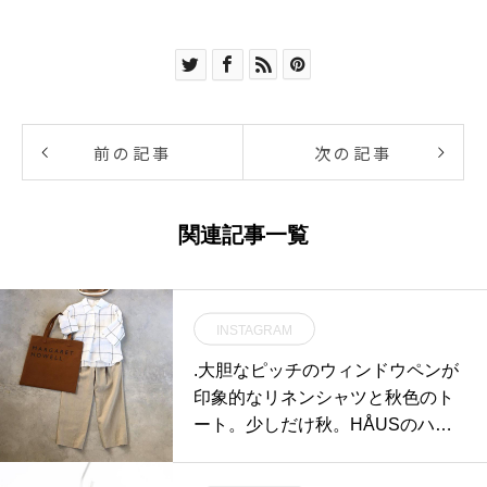
前の記事
次の記事
関連記事一覧
INSTAGRAM
.大胆なピッチのウィンドウペンが
印象的なリネンシャツと秋色のト
ート。少しだけ秋。HÅUSのハウ
エルのインスタはこちらです︎@ha
us_howell . ..#margarethowell #lar