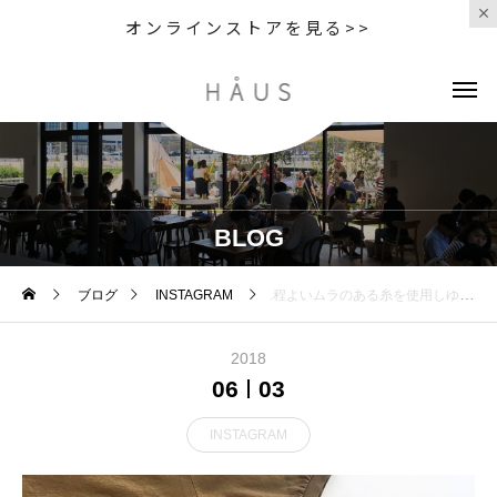
オンラインストアを見る>>
BLOG
ブログ
INSTAGRAM
.程よいムラのある糸を使用しゆっくり柔らかく編みたてられたMHL ロゴTシャツ。.洗うほどに肌に馴染む気持ちの良い素材です。.プリントはスタンプを押したようなカスレを表現したヴィンテージ感漂う仕上がり。.color タン、エクリュ、ブラックウィメンズsize Ⅱ .Ⅲメンズsize S . M . L . XL.#MHL.#printed cotton jersey#ロゴT#logotshirt #製品染め#hausmatsue #島根#松江
2018
06
03
INSTAGRAM