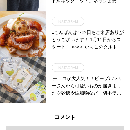
トルネックニット。ネックまわり
の隙間もほどよくすっきり。.color
ライトグレー、ペトロール（グリ
INSTAGRAM
ーン系）、ネイビー.HÅUSのハウ
エルのインスタはこちらからどう
..こんばんは〜本日もご来店ありが
ぞ@haus_howell ..#margarethowe
とうございます！.1月15日からス
ll #LIGHTWEIGHT WOOL#日本製
タート！new＜ いちごのタルト ＞
#bottleneck#sweater#knit#hausma
自家製のタルト台に旬のいちごを
tsue #島根#松江
たっぷりのせました.手作りのバニ
INSTAGRAM
ラアイス添え◎.HAUSのスイーツ
は専属のパティシエさんがひとつ
.チョコが大人気！！ピープルツリ
ひとつ丁寧に作っております。ぜ
ーさんから可愛いものが届きまし
ひお試しくださいね。…《HAUS
た♡砂糖や添加物など一切不使用
営業時間》＊ショップ 11:00-20:0
のドライフルーツ。果物そのもの
0.＊ビストロカフェモーニング. 9:
の甘さだけ。とっっても美味しい
00-11:00 (Lo10:30)ランチ 11:30-1
です♡間食にもぴったり！小袋な
コメント
4:00カフェ 14:00-18:00ディナー 1
ので持ち歩きにもちょっとしたギ
8:00-21:00 (Lo20:15)…#dessert #s
フトにも◎..#ドライフルーツ#マ