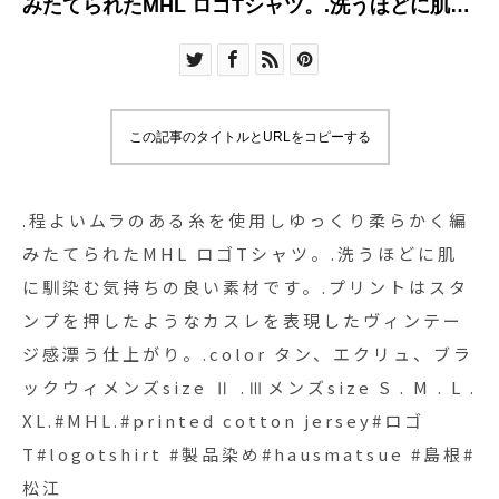
みたてられたMHL ロゴTシャツ。.洗うほどに肌に
馴染む気持ちの良い素材です。.プリントはスタン
プを押したようなカスレを表現したヴィンテージ
感漂う仕上がり。.color タン、エクリュ、ブラッ
クウィメンズsize Ⅱ .Ⅲメンズsize S . M . L .
この記事のタイトルとURLをコピーする
XL.#MHL.#printed cotton jersey#ロゴ
T#logotshirt #製品染め#hausmatsue #島根#松江
.程よいムラのある糸を使用しゆっくり柔らかく編
みたてられたMHL ロゴTシャツ。.洗うほどに肌
に馴染む気持ちの良い素材です。.プリントはスタ
ンプを押したようなカスレを表現したヴィンテー
ジ感漂う仕上がり。.color タン、エクリュ、ブラ
ックウィメンズsize Ⅱ .Ⅲメンズsize S . M . L .
XL.#MHL.#printed cotton jersey#ロゴ
T#logotshirt #製品染め#hausmatsue #島根#
松江