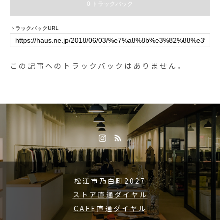
0 トラックバック
weet #cake #tart#いちごのタルト
ンゴー #バナナ #パイナップル#フ
#タルト#いちご #苺 ##期間限定 #
ルーツ #果物#おやつ#ヘルシー #
トラックバックURL
スイーツ#cafe #カフェ #カフェ巡
ピープルツリー#PeopleTree#フェ
り#hausmatsue #haus_matsue #
アトレードカンパニー#hausmatsu
松江カフェ #島根カフェ#松江 #島
e #島根 #松江
この記事へのトラックバックはありません。
根 #山陰#島根旅行
松江市乃白町2027
ストア直通ダイヤル
CAFE直通ダイヤル