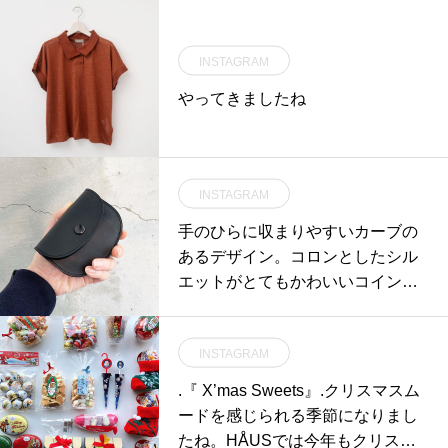
INSTAGRAM
やってきましたね
INSTAGRAM
手のひらに収まりやすいカーブの
あるデザイン。コロンとしたシル
エットがとてもかわいいコインケ
ースです。color ブラック、ブラウ
ンsize タテ7.6㎝×ヨコ10.2㎝×厚み
INSTAGRAM
2㎝#margarethowell #PORTER#w
allet#coincase#Cardcase#Valentin
.『 X’mas Sweets』.クリスマスム
e#hausmatsue #島根#松江
ードを感じられる季節になりまし
たね。HÅUSでは今年もクリスマ