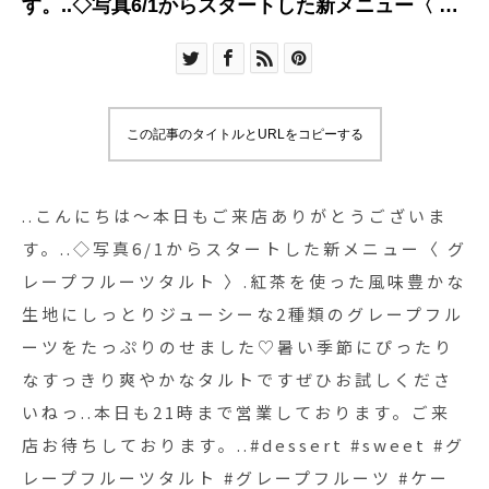
す。..◇写真6/1からスタートした新メニュー〈 グ
レープフルーツタルト 〉.紅茶を使った風味豊かな
生地にしっとりジューシーな2種類のグレープフル
ーツをたっぷりのせました♡暑い季節にぴったり
なすっきり爽やかなタルトです︎ぜひお試しくださ
この記事のタイトルとURLをコピーする
いねっ..本日も21時まで営業しております。ご来店
お待ちしております。..#dessert #sweet #グレー
プフルーツタルト #グレープフルーツ #ケーキ
..こんにちは〜︎本日もご来店ありがとうございま
#cake #タルト #tarte #🥧#cafetime
す。..◇写真6/1からスタートした新メニュー〈 グ
#cafestagram #instafood #cafe #カフェ #カフェ
レープフルーツタルト 〉.紅茶を使った風味豊かな
巡り#haus_matsue#hausmatsue #松江カフェ #
生地にしっとりジューシーな2種類のグレープフル
島根カフェ#松江 #島根
ーツをたっぷりのせました♡暑い季節にぴったり
なすっきり爽やかなタルトです︎ぜひお試しくださ
いねっ..本日も21時まで営業しております。ご来
店お待ちしております。..#dessert #sweet #グ
レープフルーツタルト #グレープフルーツ #ケー