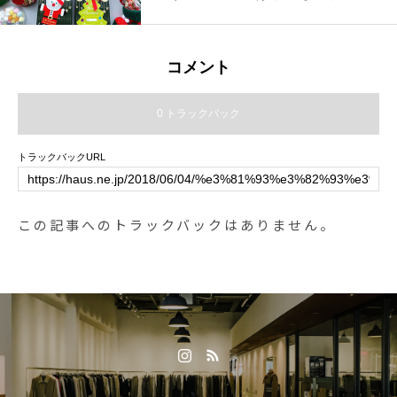
スにちなんだお菓子を種類豊富に
ご用意しました.クリスマスの風物
詩としても昔から愛されるキャン
コメント
ディケーン、ノスタルジーなデザ
インのお菓子缶、ギフトにぴった
0 トラックバック
りのアソートボックスなどな
ど…。.チョコレートやクッキー、
トラックバックURL
キャンディなどを中心に、クリス
マス限定デザインのお菓子をご用
意見ているだけでも気分が上がる
この記事へのトラックバックはありません。
お菓子たちをどうぞお見逃しなく
◎.#christmas#クリスマスお菓子#
エイム#伊藤軒#haus #haus_mats
ue #hausmatsue #松江カフェ #島
根カフェ #松江旅行#島根旅行#松
江 #島根 #山陰