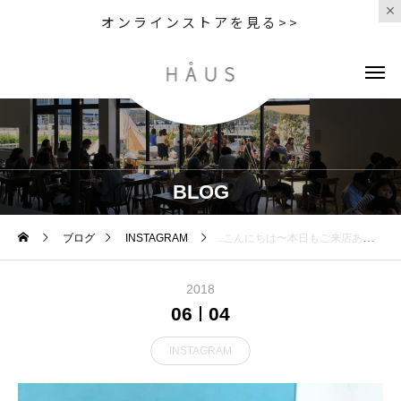
オンラインストアを見る>>
BLOG
ブログ
INSTAGRAM
..こんにちは〜︎本日もご来店ありがとうございます。..◇写真6/1からスタートした新メニュー〈 グレープフルーツタルト 〉.紅茶を使った風味豊かな生地にしっとりジューシーな2種類のグレープフルーツをたっぷりのせました♡暑い季節にぴったりなすっきり爽やかなタルトです︎ぜひお試しくださいねっ..本日も21時まで営業しております。ご来店お待ちしております。..#dessert #sweet #グレープフルーツタルト #グレープフルーツ #ケーキ #cake #タルト #tarte #🥧#cafetime #cafestagram #instafood #cafe #カフェ #カフェ巡り#haus_matsue#hausmatsue #松江カフェ #島根カフェ#松江 #島根
2018
06
04
INSTAGRAM