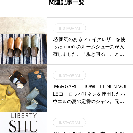
関連記事一覧
INSTAGRAM
.雰囲気のあるフェイクレザーを使
ったroom’sのルームシューズが入
荷しました。「歩き回る」ことを
考えて作られたルームシューズ。
かかとに使用した弾力性あるEVA
INSTAGRAM
フォームが靴さながらのある着心
地を実現。ラフになりすぎないデ
.MARGARET HOWELLLINEN VOI
ザインなので上履き使用の職場な
LEヨーロッパリネンを使用したハ
ども含め幅広いシーンでお使いい
ウエルの夏の定番のシャツ。元気
ただけます。扱いやすい単色から
いっぱいなシトラスの色が目を引
ミリタリー調の迷彩柄まで幅広く
きます。あわせてこちらもどうぞ
お色をご用意してお待ちしており
INSTAGRAM
@haus_howell .#margarethowell #
ます。.#rooms#ルームシューズ#
linen voile#shirt#Europalinen#edw