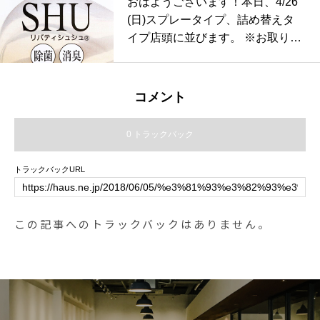
おはようございます！本日、4/26
グッドデザイン賞受賞#haus #hau
in#denim#ancre strap sandal#san
(日)スプレータイプ、詰め替えタ
s_matsue #hausmatsue #松江カフ
dal#bobby sock#socks#靴下#haus
イプ店頭に並びます。 ※お取り置
ェ #島根カフェ #松江旅行#島根旅
matsue #島根#松江
きはできませんのでご了承くださ
行#松江 #島根 #山陰
いませ。ただいまの期間、SHOP
閉店時間は19時となっておりま
コメント
す。お気をつけ下さいませ。SHO
P 0852-61-5885TABLE HAUSはta
0 トラックバック
keoutのみで11:30〜17:00の営業と
なっております。受け取りは19:00
トラックバックURL
までとなっております。是非、ご
利用下さいませ！TABLE HAUS 0
852-61-5888ご予約可能です！ .次
この記事へのトラックバックはありません。
亜塩素酸水は先日経済産業省から
「新型コロナウイルスに有効な可
能性がある消毒方法」としても公
表されました。.有効な消毒液を手
に入れて安心して日々をお過ごし