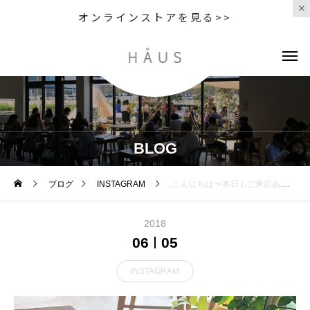
オンラインストアを見る>>
BLOG
ブログ
INSTAGRAM
..こんにちは〜︎本日もご来店ありがとうございます！..◇写真カフェメニュー・ディナーメニュー〈 さくらんぼのクラフティ 〉.期間限定だったさくらんぼのクラフティが6月からメニューに仲間入りしました♡クラフティはフランス、リムーザン地方の伝統菓子。甘くてやわらかくてしっとりふわふわな焼きカスタードのような焼き菓子です︎ぜひお試しくださいね〜！..本日も21時まで営業しております。ご来店お待ちしております。..#cake #sweet #dessert #さくらんぼのクラフティ #さくらんぼ #cherry ##クラフティ#フランスの伝統菓子#cafestagram #instafood #cafe #カフェ #カフェ巡り#haus_matsue#hausmatsue #松江カフェ #島根カフェ#松江 #島根 #山陰
2018
06
05
INSTAGRAM