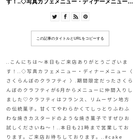
す！..◇写真カフェメニュー・ディナーメニュー〈
さくらんぼのクラフティ 〉.期間限定だったさくら
んぼのクラフティが6月からメニューに仲間入りし
ました♡クラフティはフランス、リムーザン地方
の伝統菓子。甘くてやわらかくてしっとりふわふ
この記事のタイトルとURLをコピーする
わな焼きカスタードのような焼き菓子です︎ぜひお
試しくださいね〜！..本日も21時まで営業しており
ます。ご来店お待ちしております。..#cake
..こんにちは〜︎本日もご来店ありがとうございま
#sweet #dessert #さくらんぼのクラフティ #さく
す！..◇写真カフェメニュー・ディナーメニュー〈
らんぼ #cherry ##クラフティ#フランスの伝統菓
さくらんぼのクラフティ 〉.期間限定だったさくら
子#cafestagram #instafood #cafe #カフェ #カフ
んぼのクラフティが6月からメニューに仲間入りし
ェ巡り#haus_matsue#hausmatsue #松江カフェ
ました♡クラフティはフランス、リムーザン地方
#島根カフェ#松江 #島根 #山陰
の伝統菓子。甘くてやわらかくてしっとりふわふ
わな焼きカスタードのような焼き菓子です︎ぜひお
試しくださいね〜！..本日も21時まで営業してお
ります。ご来店お待ちしております。..#cake