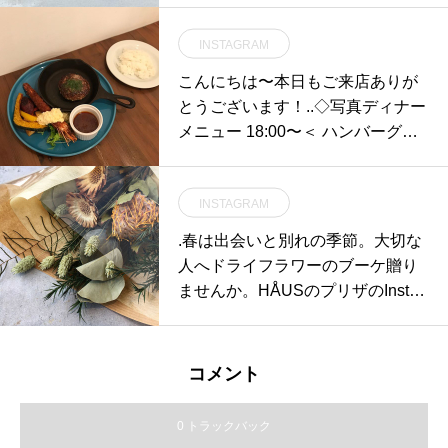
表的なモデル、RYS2とHEATH2
INSTAGRAM
がブリーフィングを思わせるブラ
ック×レッドの特別カラーになっ
こんにちは〜本日もご来店ありが
ています。ブリーフィング初のサ
とうございます！..◇写真ディナー
ングラスケースが付属し、特別感
メニュー 18:00〜＜ ハンバーグ特
満載です。少量の入荷となってお
製デミグラス&エビフライ パンor
ります。是非お早めにご覧くださ
ライス付 ＞牛粗挽き肉100%使
い！#haus_matsue #haus_megan
INSTAGRAM
用。大粒で食べ応えのあるミンチ
e #EYEVOL#BRIEFING#アイヴォ
肉を4日間かけてじっくり仕込ん
.春は出会いと別れの季節。大切な
ル#ブリーフィング
だ、味わい深い特製デミグラスソ
人へドライフラワーのブーケ贈り
ースをかけてお召し上がりくださ
ませんか。HÅUSのプリザのInsta
い♡.当店自慢のタルタルソースを
gramはこちらからどうぞ↓@haus_
たっぷりかけた有頭大エビフライ
flower .#bouquet#dryflower#dryflo
付き◎エビフライにデミグラスソ
werbouquet#hausmatsue #島根#
コメント
ースを少しつけて食べるのもおす
松江
すめです！..本日もご来店お待ちし
0 トラックバック
ております。 …..《HAUS営業時