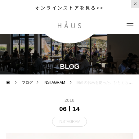
オンラインストアを見る>>
BLOG
ブログ
INSTAGRAM
.国産のお米を使った、ひとくちサイズのライスチップからしマヨネーズ、チーズカレーオニオン、京風七味、以上3種類のお味をご用意してます。食べやすくクセになる食感で、やみつきになる事間違いなし。お酒のお供にも◎.#京寿楽庵#ricefield#おつまみ#haus#haus_matsue#hausmatsue #松江カフェ #島根カフェ#松江 #島根 #山陰
2018
06
14
INSTAGRAM