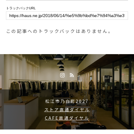
間》＊ショップ 11:00-20:00.＊ビ
トラックバックURL
ストロカフェモーニング. 9:00-11:
00 (Lo10:30)ランチ 11:30-14:00カ
フェ 14:00-18:00ディナー 18:00-2
この記事へのトラックバックはありません。
1:00 (Lo20:15)…#dinner #ディナ
ー#ハンバーグ #エビフライ #ham
burg #friedshrimp #特製デミグラ
スソース #cafe #カフェ #カフェ巡
り#hausmatsue #haus_matsue #
松江カフェ #島根カフェ#松江 #島
根 #山陰#島根旅行
松江市乃白町2027
ストア直通ダイヤル
CAFE直通ダイヤル